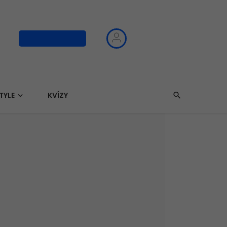
Kúpiť PREMIUM
TYLE
KVÍZY
i sme letné