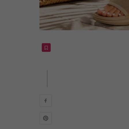
ChatGPT
Leto je konečne tu a s ním
ZDIEĽAŤ
práve triediš svoj botník,
minulý rok spôsobili otlaky
kľúčový pre to, ako sa bud
Mnohé z nás robia chybu, že
supermarkete. Tvoje chodidlá
plánuješ dlhé prechádzky po m