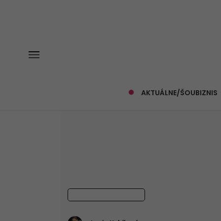
MENU
AKTUÁLNE/ŠOUBIZNIS
Trápia ťa unavené n
šľapky, ktoré ti zach
WELLBEING/ZDRAVIE