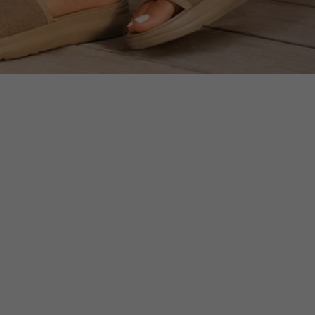
 aj čas odložiť ťažkú obuv a dopriať nohám vytúženú slob
 pravdepodobne sa zbavuješ starých, plochých šľapiek, kto
 alebo bolesti chrbta. Správny výber letnej obuvi je totiž
eš cítiť po celom dni strávenom na nohách.
 siahnu po prvých lacných gumených šľapkách, ktoré uvidia v
 si však zaslúžia oveľa viac lásky a starostlivosti, najmä ak
este, pláži či letné výlety s priateľmi.