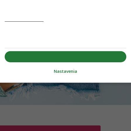
(súbory cookie, jedinečné identifikátory a ďalšie údaje o zariadení) môžu
byť ukladané a používané 225 partnermi a môžu s nimi byť zdieľané
alebo môžu byť využívané konkrétne týmito webovými stránkami. My
a naši partneri môžeme používať presné údaje o geolokácii.
Pozrite si
zoznam partnerov.
Niektorí dodávatelia môžu spracúvať vaše osobné údaje na základe
oprávneného záujmu, proti ktorému môžete vzniesť námietku pomocou
možností nižšie. Dole na tejto stránke alebo v ponuke webu nájdite
odkaz, pomocou ktorého môžete spravovať alebo odvolať súhlas
v nastaveniach ochrany súkromia a súborov cookie.
Súhlasím
Nastavenia
ch ti nič neutečie! 💌