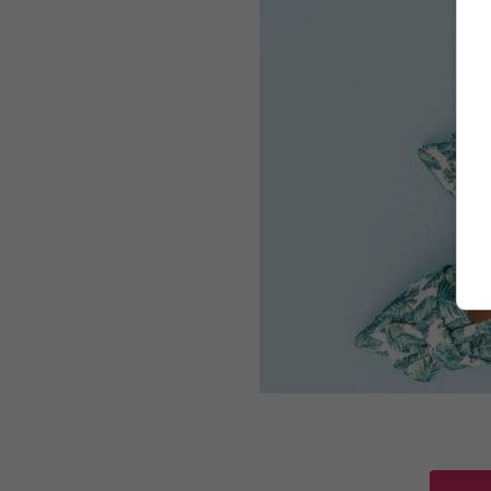
zdroj: Unsplash/Arnel Hasanovic
Ne