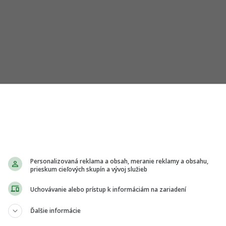
ri výbere letných šľapiek?
ovšetkým na dva kľúčové faktory: materiál medzipodrážky a
ných podiatrov, akým je aj Bruce Pinker, je ideálnou voľbou
ená EVA pena. Pamäťová pena sa vplyvom tepla tvojho tela
u tvojho chodidla, zatiaľ čo EVA pena vyniká skvelým tlmen
Pokračovať s nevyhnutnými cookies →
u.
Víta ťa www.odzadu.sk
S cieľom poskytovať www.odzadu.sk ako doteraz, podľa
zákona potrebujeme tvoj súhlas na:
odrážku. Ak sa chystáš k bazénu alebo na pláž, gumená podr
hráni pred nepríjemným pádom. Stabilný popruh zasa zabe
Personalizovaná reklama a obsah, meranie reklamy a obsahu,
 vybiehať, čím predídeš zbytočnému namáhaniu členkov a prs
prieskum cieľových skupín a vývoj služieb
Uchovávanie alebo prístup k informáciám na zariadení
Ďalšie informácie
Vaše osobné údaje budú spracúvané a informácie z vášho zariadenia