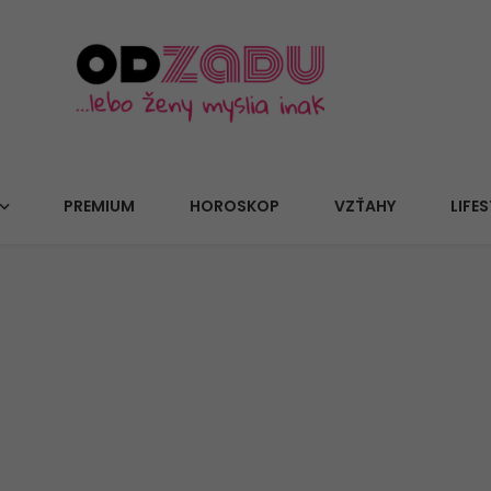
PREMIUM
HOROSKOP
VZŤAHY
LIFES
ohy a bolesť päty? Otestoval
ránia kĺby aj štýl