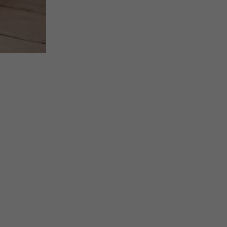
odu. Ak
ré ti