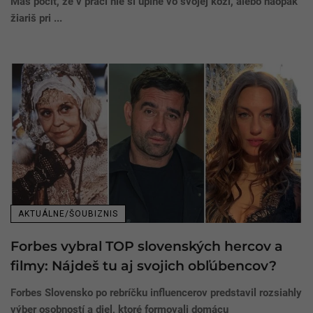
Máš pocit, že v práci nie si úplne vo svojej koži, alebo naopak
žiariš pri ...
AKTUÁLNE/ŠOUBIZNIS
Forbes vybral TOP slovenských hercov a
filmy: Nájdeš tu aj svojich obľúbencov?
Forbes Slovensko po rebríčku influencerov predstavil rozsiahly
výber osobností a diel, ktoré formovali domácu