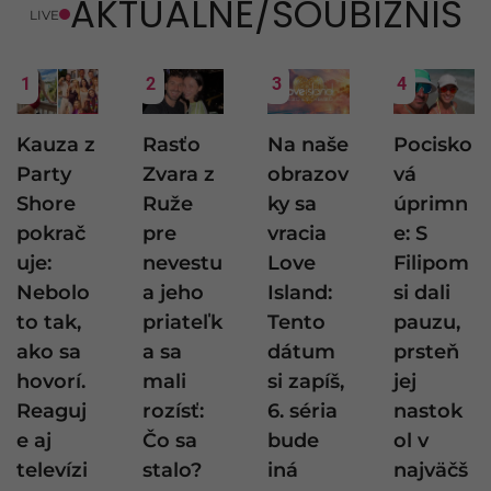
AKTUÁLNE/ŠOUBIZNIS
LIVE
1
2
3
4
Kauza z
Rasťo
Na naše
Pocisko
Party
Zvara z
obrazov
vá
Shore
Ruže
ky sa
úprimn
pokrač
pre
vracia
e: S
uje:
nevestu
Love
Filipom
Nebolo
a jeho
Island:
si dali
to tak,
priateľk
Tento
pauzu,
ako sa
a sa
dátum
prsteň
hovorí.
mali
si zapíš,
jej
Reaguj
rozísť:
6. séria
nastok
e aj
Čo sa
bude
ol v
televízi
stalo?
iná
najväčš