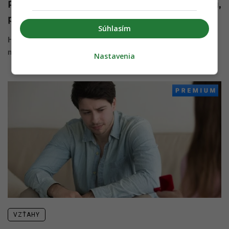
Pocisková úprimne: S Filipom si dali pauzu,
prsteň jej nastokol v najväčšej hádke
Súhlasím
Herečka a speváčka Nela Pocisková sa v rozhovore pre web
markiza.sk otvorila a okrem svojho ...
Nastavenia
VZŤAHY