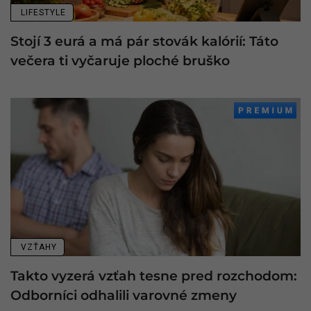
LIFESTYLE
Stojí 3 eurá a má pár stovák kalórií: Táto
večera ti vyčaruje ploché bruško
VZŤAHY
Takto vyzerá vzťah tesne pred rozchodom:
Odborníci odhalili varovné zmeny