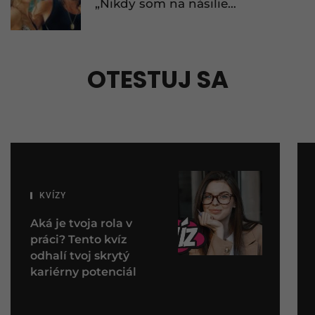
„Nikdy som na násilie
neodpovedal rovnakým
spôsobom“
OTESTUJ SA
KVÍZY
Aká je tvoja rola v
práci? Tento kvíz
odhalí tvoj skrytý
kariérny potenciál