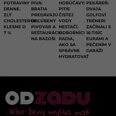
POTRAVINY
PIVA:
HORÚČAVY:
PEKÁREŇ:
DENNE.
BRATIA
PITIE
DVAJA
ZLÝ
PREDÁVAJÚ
ČISTEJ
GOLFOVÍ
CHOLESTEROL
OBĽÚBENÝ
VODY
TRÉNERI
KLESNE O
PIVOVAR A
NESTAČÍ.
ZAČÍNALI S
7 %
REŠTAURÁCIE
ODBORNÍCI
16-TISÍC
NA BAZOŠI
RADIA,
EURAMI A
AKO SA
PEČENÍM V
SPRÁVNE
GARÁŽI
HYDRATOVAŤ