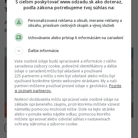
Na naše obrazovky sa vracia Love Island:
S cieľom poskytovať www.odzadu.sk ako doteraz,
podľa zákona potrebujeme tvoj súhlas na:
Tento dátum si zapíš, 6. séria bude iná
Personalizovaná reklama a obsah, meranie reklamy a
A je to tu! Televízia Markíza v tlačovej správe, ktorú nám
obsahu, prieskum cieľových skupín a vývoj služieb
poskytla, potvrdila návrat obľúbenej ...
Uchovávanie alebo prístup k informáciám na zariadení
Ďalšie informácie
Vaše osobné údaje budú spracúvané a informácie z vášho
zariadenia (súbory cookie, jedinečné identifikátory a ďalšie
údaje o zariadení) môžu byť ukladané a používané
225 partnermi a môžu s nimi byť zdieľané alebo môžu byť
využívané konkrétne týmito webovými stránkami. My a naši
partneri môžeme používať presné údaje o geolokácii.
Pozrite
si zoznam partnerov.
Niektorí dodávatelia môžu spracúvať vaše osobné údaje na
základe oprávneného záujmu, proti ktorému môžete vzniesť
námietku pomocou možností nižšie. Dole na tejto stránke
alebo v ponuke webu nájdite odkaz, pomocou ktorého
môžete spravovať alebo odvolať súhlas v nastaveniach
ochrany súkromia a súborov cookie.
AKTUÁLNE/ŠOUBIZNIS