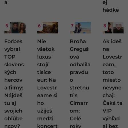
a
ej
hádke
5
6
7
8
Forbes
Nie
Broňa
Ak ideš
vybral
všetok
Greguš
na
TOP
luxus
ová
Lovestr
slovens
stojí
odhalila
eam,
kých
tisíce
pravdu
toto
hercov
eur: Na
o
miesto
a filmy:
Lovestr
stretnu
nevyne
Nájdeš
eame si
tí s
chaj:
tu aj
ho
Cimarr
Čaká ťa
svojich
užiješ
om:
VIP
obľúbe
medzi
Celé
výhľad
ncov?
koncert
roky
aj bez