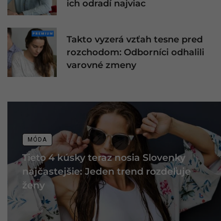
ich odradí najviac
Takto vyzerá vzťah tesne pred
rozchodom: Odborníci odhalili
varovné zmeny
MÓDA
Tieto 4 kúsky teraz nosia Slovenky
najčastejšie: Jeden trend rozdeľuje
ženy