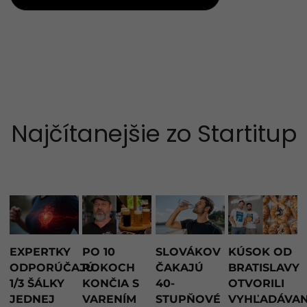
Najčítanejšie zo Startitup
EXPERTKY
PO 10
SLOVÁKOV
KÚSOK OD
ODPORÚČAJÚ
ROKOCH
ČAKAJÚ
BRATISLAVY
1/3 ŠÁLKY
KONČIA S
40-
OTVORILI
JEDNEJ
VARENÍM
STUPŇOVÉ
VYHĽADÁVA