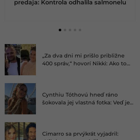
predaja: Kontrola odhalila salmonelu
„Za dva dni mi prišlo približne
400 správ,“ hovorí Nikki: Ako to
celé malo byť?
Cynthiu Tóthovú hneď ráno
šokovala jej vlastná fotka: Veď je
na nej úplne nahá
Cimarro sa prvýkrát vyjadril: