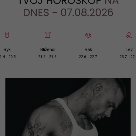
TVOJ HOROSKOP
NA
DNES - 07.08.2026
Býk
Blíženci
Rak
Lev
1.4. - 20.5.
21.5. - 21.6.
22.6. - 22.7.
23.7. - 22.