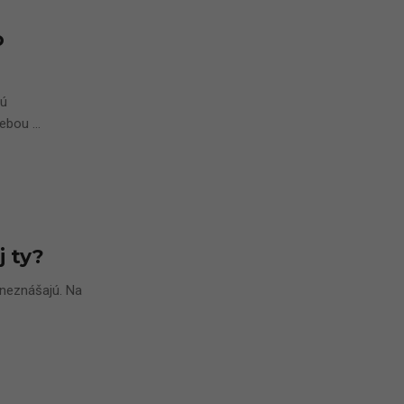
o
jú
bou ...
j ty?
neznášajú. Na