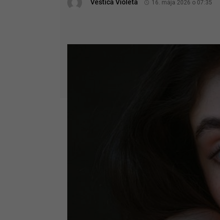
Veštica Violeta
16. mája 2026 o 07:35