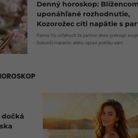
Denný horoskop: Blížencom
uponáhľané rozhodnutie,
Kozorožec cíti napätie s p
Panna Vo vzťahoch ťa partner dnes prekvapí svoj
Dokončí maratón alebo opraví poličku sám. ...
HOROSKOP
a dočká
íska