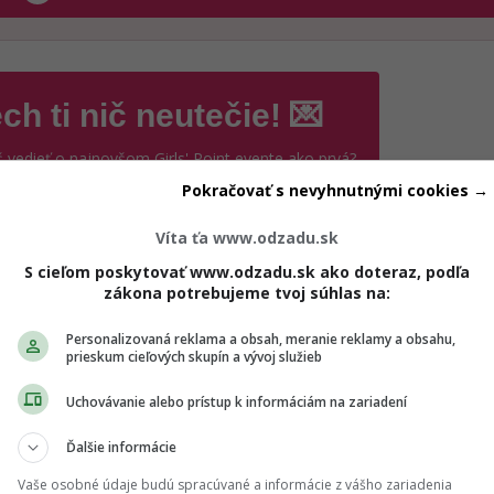
ch ti nič neutečie! 💌
 vedieť o najnovšom Girls' Point evente ako prvá?
ás sa na odber e-mailových newslettrov.
Pokračovať s nevyhnutnými cookies →
ihlásení si nezabudni skontrolovať e-mail a potvrď
.
Víta ťa www.odzadu.sk
S cieľom poskytovať www.odzadu.sk ako doteraz, podľa
il
*
zákona potrebujeme tvoj súhlas na:
Personalizovaná reklama a obsah, meranie reklamy a obsahu,
prieskum cieľových skupín a vývoj služieb
jte platnú e-mailovú adresu
no, chcem dostávať marketingové novinky,
Uchovávanie alebo prístup k informáciám na zariadení
ozvánky na eventy a inšpiráciu od Girls' Point a
ašich partnerov. Odhlásiť sa môžeš kedykoľvek.
Ďalšie informácie
úhlasím so spracovaním mojich osobných údajov v súlade
Vaše osobné údaje budú spracúvané a informácie z vášho zariadenia