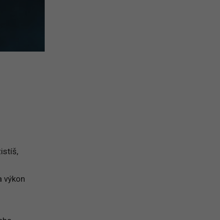
istíš,
a výkon