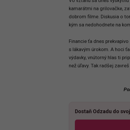
Vo vzťahu sa dnes vyskytnú 
kamarátmi na grilovačke, zat
dobrom filme. Diskusia o tom
kým sa nedohodnete na kom
Financie ťa dnes prekvapivo 
s lákavým úrokom. A hoci ťa
výdavky, vnútorný hlas ti pr
než úľavy. Tak radšej zavreš
Po
Dostaň Odzadu do svoj