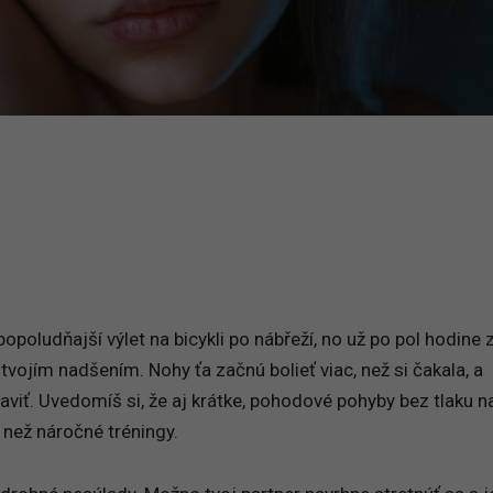
poludňajší výlet na bicykli po nábřeží, no už po pol hodine z
 tvojím nadšením. Nohy ťa začnú bolieť viac, než si čakala, a
viť. Uvedomíš si, že aj krátke, pohodové pohyby bez tlaku n
 než náročné tréningy.