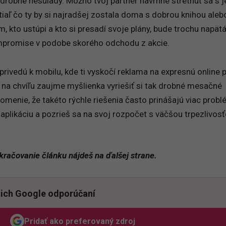
drobné nesúlady. Možno tvoj partner navrhne stretnúť sa s 
iaľ čo ty by si najradšej zostala doma s dobrou knihou alebo
, kto ustúpi a kto si presadí svoje plány, bude trochu napätá
promise v podobe skorého odchodu z akcie.
privedú k mobilu, kde ti vyskočí reklama na expresnú online 
 na chvíľu zaujme myšlienka vyriešiť si tak drobné mesačné
ipomenie, že takéto rýchle riešenia často prinášajú viac prob
 aplikáciu a pozrieš sa na svoj rozpočet s väčšou trpezlivosť
kračovanie článku nájdeš na ďalšej strane.
ich Google odporúčaní
Pridať ako preferovaný zdroj
Odzadu, odkaz sa otvorí v novom okne