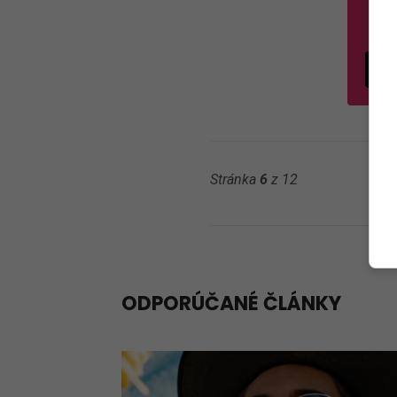
s
P
Stránka
6
z 12
ODPORÚČANÉ ČLÁNKY