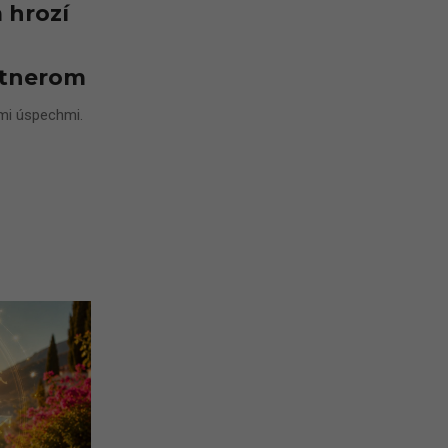
 hrozí
artnerom
imi úspechmi.