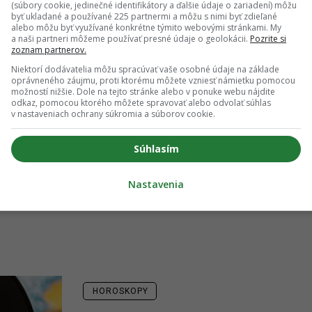
(otvorí sa v novom okne)
(súbory cookie, jedinečné identifikátory a ďalšie údaje o zariadení) môžu
 GDPR a podľa
Podmienok ochrany súkromia
a
byť ukladané a používané 225 partnermi a môžu s nimi byť zdieľané
(otvorí sa v novom okne)
odmienok používania
.
*
alebo môžu byť využívané konkrétne týmito webovými stránkami. My
a naši partneri môžeme používať presné údaje o geolokácii.
Pozrite si
Odošle formulár 
zoznam partnerov.
Prihlásiť sa na odber
Niektorí dodávatelia môžu spracúvať vaše osobné údaje na základe
oprávneného záujmu, proti ktorému môžete vzniesť námietku pomocou
možností nižšie. Dole na tejto stránke alebo v ponuke webu nájdite
odkaz, pomocou ktorého môžete spravovať alebo odvolať súhlas
v nastaveniach ochrany súkromia a súborov cookie.
PREDCHÁDZAJÚCE
Súhlasím
Nastavenia
HOROSKOPY