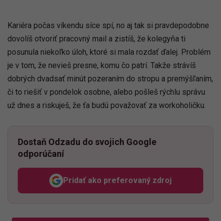
Kariéra počas víkendu síce spí, no aj tak si pravdepodobne
dovolíš otvoriť pracovný mail a zistíš, že kolegyňa ti
posunula niekoľko úloh, ktoré si mala rozdať ďalej. Problém
je v tom, že nevieš presne, komu čo patrí. Takže strávíš
dobrých dvadsať minút pozeraním do stropu a premýšľaním,
či to riešiť v pondelok osobne, alebo pošleš rýchlu správu
už dnes a riskuješ, že ťa budú považovať za workoholičku.
Dostaň Odzadu do svojich Google
odporúčaní
Pridať ako preferovaný zdroj
Odzadu, odkaz sa otvorí v n