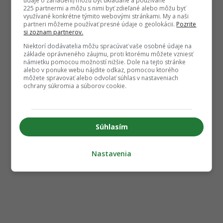
údaje o zariadení) môžu byť ukladané a používané
225 partnermi a môžu s nimi byť zdieľané alebo môžu byť
využívané konkrétne týmito webovými stránkami. My a naši
partneri môžeme používať presné údaje o geolokácii.
Pozrite
si zoznam partnerov.
Niektorí dodávatelia môžu spracúvať vaše osobné údaje na
základe oprávneného záujmu, proti ktorému môžete vzniesť
námietku pomocou možností nižšie. Dole na tejto stránke
alebo v ponuke webu nájdite odkaz, pomocou ktorého
môžete spravovať alebo odvolať súhlas v nastaveniach
ochrany súkromia a súborov cookie.
Súhlasím
Nastavenia