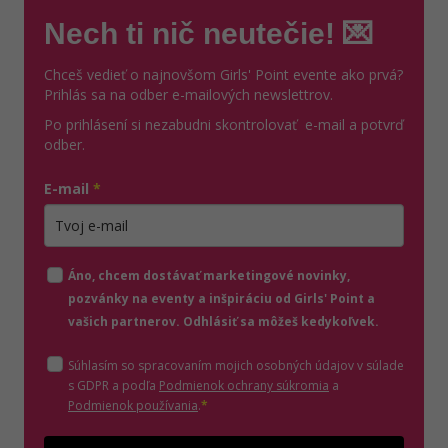
Nech ti nič neutečie! 💌
Chceš vedieť o najnovšom Girls' Point evente ako prvá?
Prihlás sa na odber e-mailových newslettrov.
Po prihlásení si nezabudni skontrolovať e-mail a potvrď
odber.
E-mail
*
Zadajte platnú e-mailovú adresu
Áno, chcem dostávať marketingové novinky,
pozvánky na eventy a inšpiráciu od Girls' Point a
vašich partnerov. Odhlásiť sa môžeš kedykoľvek.
Súhlasím so spracovaním mojich osobných údajov v súlade
(otvorí sa v novom o
s GDPR a podľa
Podmienok ochrany súkromia
a
(otvorí sa v novom okne)
Podmienok používania
.
*