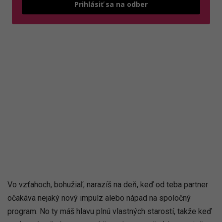
Odošle
Prihlásiť sa na odber
Vo vzťahoch, bohužiaľ, narazíš na deň, keď od teba partner
očakáva nejaký nový impulz alebo nápad na spoločný
program. No ty máš hlavu plnú vlastných starostí, takže keď