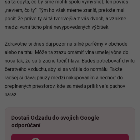
sa ťa opýta, čo by sme mohli spolu vymyslieť, len povieš
„neviem, čo ty“. Tým ho však mierne zraníš, pretože mal
pocit, že práve ty si tá tvorivejšia z vás dvoch, a vznikne
medzi vami ticho plné nevypovedaných výčitiek.
Zdravotne si dnes daj pozor na silné parfémy v obchode
alebo na trhu. Môže ťa zrazu omámiť vlna umelej vône do
nosa tak, že sa ti začne točiť hlava. Budeš potrebovať chvíľu
čerstvého vzduchu, aby si sa vrátila do normálu. Takže
radšej si dávaj pauzy medzi nakupovaním a nechoď do
preplnených priestorov, kde sa mieša príliš veľa pachov
naraz.
Dostaň Odzadu do svojich Google
odporúčaní