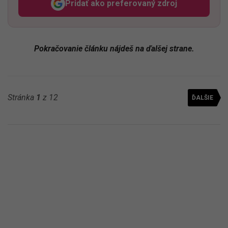
Pridať ako preferovaný zdroj
Odzadu, odkaz sa otvorí v n
Pokračovanie článku nájdeš na ďalšej strane.
Stránka
1
z 12
ĎALŠIE