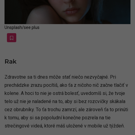
Unsplash/see plus
Rak
Zdravotne sa ti dnes môže stať niečo nezvyčajné. Pri
prechádzke zrazu pocítiš, ako ťa z ničoho nič začne tlačiť v
kolene. A hoci to nie je ostrá bolesť, uvedomíš si, že tvoje
telo už nie je naladené na to, aby si bez rozcvičky skákala
cez obrubníky. To ťa trochu zamrzí, ale zároveň ťa to prinúti
k tomu, aby si sa popoludní konečne pozrela na tie
strečingové videá, ktoré máš uložené v mobile už týždeň.