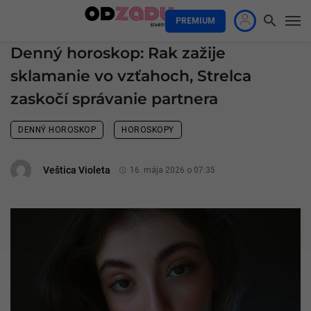
PREMIUM
Denný horoskop: Rak zažije
sklamanie vo vzťahoch, Strelca
zaskočí správanie partnera
DENNÝ HOROSKOP
HOROSKOPY
Veštica Violeta
16. mája 2026 o 07:35