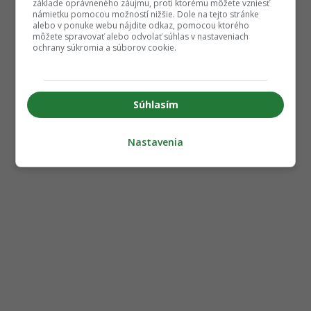
základe oprávneného záujmu, proti ktorému môžete vzniesť
námietku pomocou možností nižšie. Dole na tejto stránke
alebo v ponuke webu nájdite odkaz, pomocou ktorého
môžete spravovať alebo odvolať súhlas v nastaveniach
ochrany súkromia a súborov cookie.
Súhlasím
Nastavenia