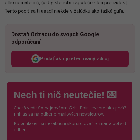
dlho nemáte nič, čo by ste robili spoločne len pre radosť.
Tento pocit sa ti usadí niekde v žalúdku ako ťažká guľa.
Dostaň Odzadu do svojich Google
odporúčaní
Pridať ako preferovaný zdroj
Odzadu, odkaz sa otvorí v n
Nech ti nič neutečie! 💌
Chceš vedieť o najnovšom Girls' Point evente ako prvá?
Prihlás sa na odber e-mailových newslettrov.
Po prihlásení si nezabudni skontrolovať e-mail a potvrď
odber.