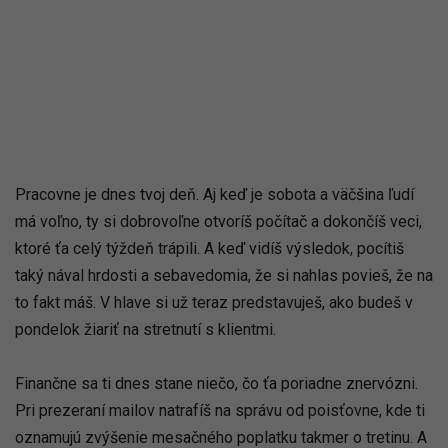
Pracovne je dnes tvoj deň. Aj keď je sobota a väčšina ľudí
má voľno, ty si dobrovoľne otvoríš počítač a dokončíš veci,
ktoré ťa celý týždeň trápili. A keď vidíš výsledok, pocítiš
taký nával hrdosti a sebavedomia, že si nahlas povieš, že na
to fakt máš. V hlave si už teraz predstavuješ, ako budeš v
pondelok žiariť na stretnutí s klientmi.
Finančne sa ti dnes stane niečo, čo ťa poriadne znervózni.
Pri prezeraní mailov natrafíš na správu od poisťovne, kde ti
oznamujú zvýšenie mesačného poplatku takmer o tretinu. A