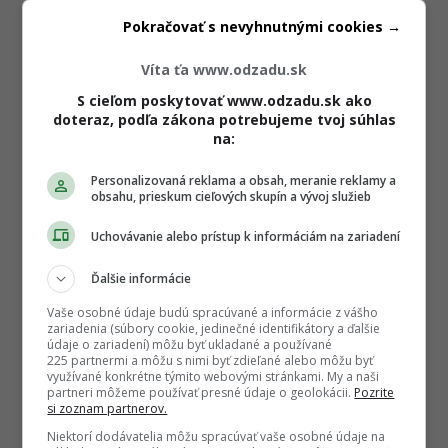
Pokračovať s nevyhnutnými cookies →
Víta ťa www.odzadu.sk
S cieľom poskytovať www.odzadu.sk ako
doteraz, podľa zákona potrebujeme tvoj súhlas
na:
Personalizovaná reklama a obsah, meranie reklamy a
obsahu, prieskum cieľových skupín a vývoj služieb
Uchovávanie alebo prístup k informáciám na zariadení
Ďalšie informácie
Vaše osobné údaje budú spracúvané a informácie z vášho
zariadenia (súbory cookie, jedinečné identifikátory a ďalšie
údaje o zariadení) môžu byť ukladané a používané
225 partnermi a môžu s nimi byť zdieľané alebo môžu byť
využívané konkrétne týmito webovými stránkami. My a naši
partneri môžeme používať presné údaje o geolokácii.
Pozrite
si zoznam partnerov.
Niektorí dodávatelia môžu spracúvať vaše osobné údaje na