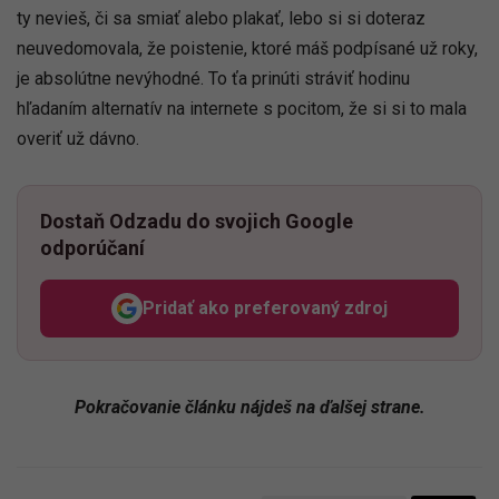
ty nevieš, či sa smiať alebo plakať, lebo si si doteraz
neuvedomovala, že poistenie, ktoré máš podpísané už roky,
je absolútne nevýhodné. To ťa prinúti stráviť hodinu
hľadaním alternatív na internete s pocitom, že si si to mala
overiť už dávno.
Dostaň Odzadu do svojich Google
odporúčaní
Pridať ako preferovaný zdroj
Odzadu, odkaz sa otvorí v n
Pokračovanie článku nájdeš na ďalšej strane.