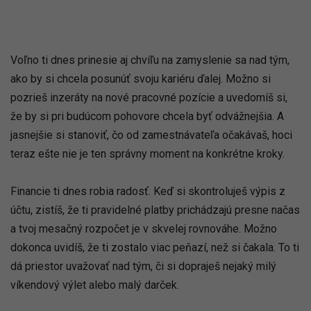
Voľno ti dnes prinesie aj chvíľu na zamyslenie sa nad tým,
ako by si chcela posunúť svoju kariéru ďalej. Možno si
pozrieš inzeráty na nové pracovné pozície a uvedomíš si,
že by si pri budúcom pohovore chcela byť odvážnejšia. A
jasnejšie si stanoviť, čo od zamestnávateľa očakávaš, hoci
teraz ešte nie je ten správny moment na konkrétne kroky.
Financie ti dnes robia radosť. Keď si skontroluješ výpis z
účtu, zistíš, že ti pravidelné platby prichádzajú presne načas
a tvoj mesačný rozpočet je v skvelej rovnováhe. Možno
dokonca uvidíš, že ti zostalo viac peňazí, než si čakala. To ti
dá priestor uvažovať nad tým, či si dopraješ nejaký milý
víkendový výlet alebo malý darček.