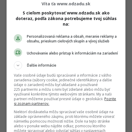
Víta ťa www.odzadu.sk
S cieľom poskytovať www.odzadu.sk ako
doteraz, podľa zákona potrebujeme tvoj súhlas
na:
Personalizovaná reklama a obsah, meranie reklamy a
obsahu, prieskum cieľových skupín a vývoj služieb
Uchovávanie alebo prístup k informáciám na zariadení
Ďalšie informácie
Vaše osobné údaje budú spracúvané a informácie z vášho
zariadenia (súbory cookie, jedinečné identifikátory a ďalšie
údaje o zariadení) môžu byť ukladané a používané
225 partnermi a môžu s nimi byť zdieľané alebo môžu byť
využívané konkrétne týmito webovými stránkami. My a naši
partneri môžeme používať presné údaje o geolokácii.
Pozrite
si zoznam partnerov.
Niektorí dodávatelia môžu spracúvať vaše osobné údaje na
základe oprávneného záujmu, proti ktorému môžete vzniesť
námietku pomocou možností nižšie. Dole na tejto stránke
alebo v ponuke webu nájdite odkaz, pomocou ktorého
môžete spravovať alebo odvolať súhlas v nastaveniach