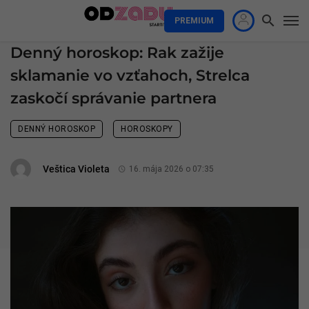
PREMIUM
Denný horoskop: Rak zažije
sklamanie vo vzťahoch, Strelca
zaskočí správanie partnera
DENNÝ HOROSKOP
HOROSKOPY
Veštica Violeta
16. mája 2026 o 07:35