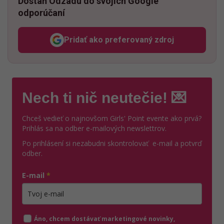
Dostaň Odzadu do svojich Google
odporúčaní
Pridať ako preferovaný zdroj
Odzadu, odkaz sa otvorí v n
Nech ti nič neutečie! 💌
Chceš vedieť o najnovšom Girls' Point evente ako prvá?
Prihlás sa na odber e-mailových newslettrov.
Po prihlásení si nezabudni skontrolovať e-mail a potvrď
odber.
E-mail
*
Zadajte platnú e-mailovú adresu
Áno, chcem dostávať marketingové novinky,