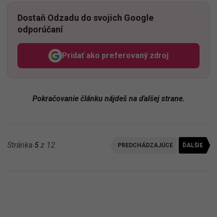
Dostaň Odzadu do svojich Google
odporúčaní
Pridať ako preferovaný zdroj
Odzadu, odkaz sa otvorí v n
Pokračovanie článku nájdeš na ďalšej strane.
Stránka
5
z 12
PREDCHÁDZAJÚCE
ĎALŠIE