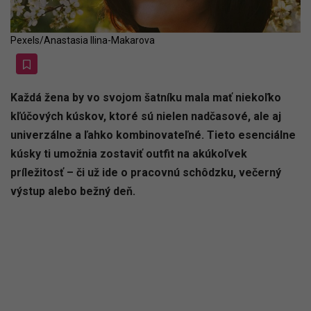
Pexels/Anastasia Ilina-Makarova
Každá žena by vo svojom šatníku mala mať niekoľko
kľúčových kúskov, ktoré sú nielen nadčasové, ale aj
univerzálne a ľahko kombinovateľné. Tieto esenciálne
kúsky ti umožnia zostaviť outfit na akúkoľvek
príležitosť – či už ide o pracovnú schôdzku, večerný
výstup alebo bežný deň.