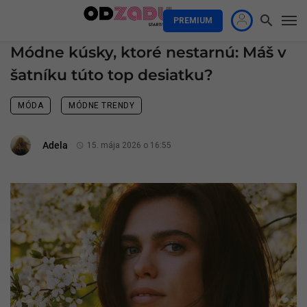
PREMIUM
Módne kúsky, ktoré nestarnú: Máš v
šatníku túto top desiatku?
MÓDA
MÓDNE TRENDY
Adela
15. mája 2026 o 16:55