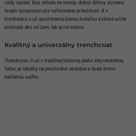
vždy vyplatí. Bez ohľadu na trendy, dobré džínsy zostanú
tvojím spojencom pre neformálne príležitosti. A v
kombinácii s už spomínanou bielou košeľou zožneš určite
pochvaly ako od žien, tak aj od mužov.
Kvalitný a univerzálny trenchcoat
Trenchcoat, či už v tradičnej béžovej alebo inej neutrálnej
farbe, je ideálny na prechodné obdobia a dodá šmrnc
každému outfitu.