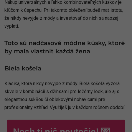
Nákup univerzálnych a ľahko kombinovateľných kúskov je
kľúčom k úspechu. Pri takomto oblečení budeš mať istotu,
že nikdy nevyjde z módy a investovať do nich sa naozaj
vyplatí.
Toto sú nadčasové módne kúsky, ktoré
by mala vlastniť každá žena
Biela košeľa
Klasika, ktorá nikdy nevyjde z módy. Biela košeľa vyzerá
skvele v kombinácii s džínsami pre ležérny look, ale aj s
elegantnou sukňou či oblekovými nohavicami pre
profesionálny vzhľad. Využiješ ju v každom ročnom období.
Nech ti nič neutečie! 💌