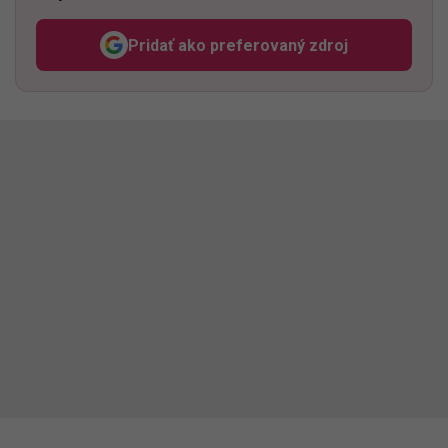
Pridať ako preferovaný zdroj
Odzadu, odkaz sa otvorí v n