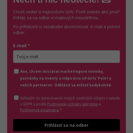
Chceš vedieť o najnovšom Girls' Point evente ako prvá?
Prihlás sa na odber e-mailových newslettrov.
Po prihlásení si nezabudni skontrolovať e-mail a potvrď
odber.
E-mail
*
Zadajte platnú e-mailovú adresu
Áno, chcem dostávať marketingové novinky,
pozvánky na eventy a inšpiráciu od Girls' Point a
vašich partnerov. Odhlásiť sa môžeš kedykoľvek.
Súhlasím so spracovaním mojich osobných údajov v súlade
(otvorí sa v novom o
s GDPR a podľa
Podmienok ochrany súkromia
a
(otvorí sa v novom okne)
Podmienok používania
.
*
Odošle
Prihlásiť sa na odber