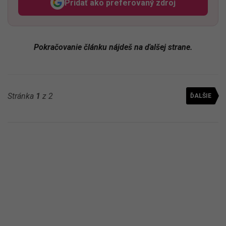
Pridať ako preferovaný zdroj
Odzadu, odkaz sa otvorí v n
Pokračovanie článku nájdeš na ďalšej strane.
Stránka
1
z 2
ĎALŠIE