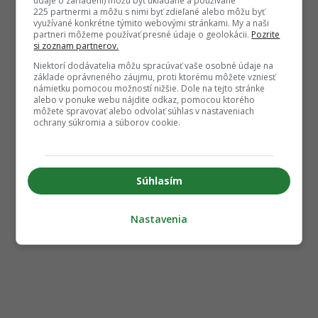
údaje o zariadení) môžu byť ukladané a používané
225 partnermi a môžu s nimi byť zdieľané alebo môžu byť
využívané konkrétne týmito webovými stránkami. My a naši
partneri môžeme používať presné údaje o geolokácii.
Pozrite
si zoznam partnerov.
Niektorí dodávatelia môžu spracúvať vaše osobné údaje na
základe oprávneného záujmu, proti ktorému môžete vzniesť
námietku pomocou možností nižšie. Dole na tejto stránke
alebo v ponuke webu nájdite odkaz, pomocou ktorého
môžete spravovať alebo odvolať súhlas v nastaveniach
ochrany súkromia a súborov cookie.
Súhlasím
Nastavenia