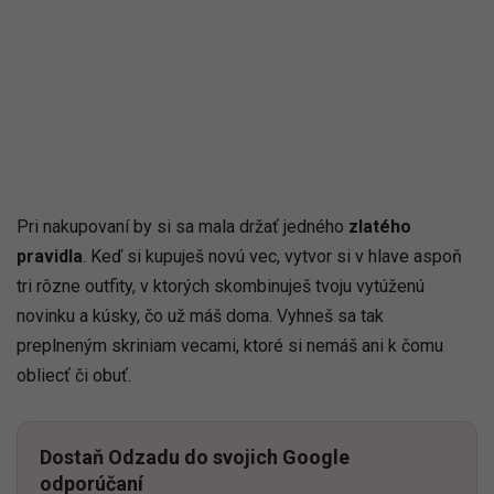
Pri nakupovaní by si sa mala držať jedného
zlatého
pravidla
. Keď si kupuješ novú vec, vytvor si v hlave aspoň
tri rôzne outfity, v ktorých skombinuješ tvoju vytúženú
novinku a kúsky, čo už máš doma. Vyhneš sa tak
preplneným skriniam vecami, ktoré si nemáš ani k čomu
obliecť či obuť.
Dostaň Odzadu do svojich Google
odporúčaní