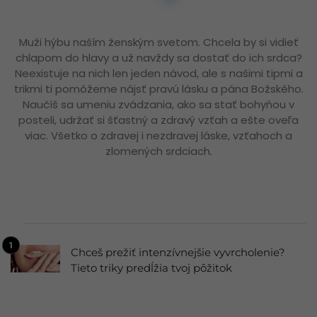
Muži hýbu naším ženským svetom. Chcela by si vidieť
chlapom do hlavy a už navždy sa dostať do ich srdca?
Neexistuje na nich len jeden návod, ale s našimi tipmi a
trikmi ti pomôžeme nájsť pravú lásku a pána Božského.
Naučíš sa umeniu zvádzania, ako sa stať bohyňou v
posteli, udržať si šťastný a zdravý vzťah a ešte oveľa
viac. Všetko o zdravej i nezdravej láske, vzťahoch a
zlomených srdciach.
Chceš prežiť intenzívnejšie vyvrcholenie?
Tieto triky predĺžia tvoj pôžitok