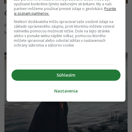
využívané konkrétne týmito webovými stránkami. My a naši
partneri môžeme používať presné údaje o geolokácii.
Pozrite
Čo medzi nami je?
si zoznam partnerov.
Niektorí dodávatelia môžu spracúvať vaše osobné údaje na
Poznáme sa už nejaký ten piatok, no od začiatku to ako
základe oprávneného záujmu, proti ktorému môžete vzniesť
námietku pomocou možností nižšie. Dole na tejto stránke
kamarátstvo nevyzeralo. Čo to ...
alebo v ponuke webu nájdite odkaz, pomocou ktorého
môžete spravovať alebo odvolať súhlas v nastaveniach
ochrany súkromia a súborov cookie.
Súhlasím
Nastavenia