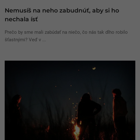
Nemusíš na neho zabudnúť, aby si ho
nechala ísť
Prečo by sme mali zabúdať na niečo, čo nás tak dlho robilo
šťastnými? Veď v ...