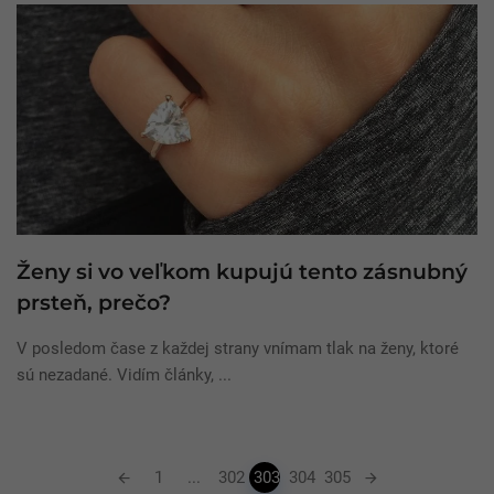
Ženy si vo veľkom kupujú tento zásnubný
prsteň, prečo?
V posledom čase z každej strany vnímam tlak na ženy, ktoré
sú nezadané. Vidím články, ...
Posts
1
...
302
303
304
305
navigation