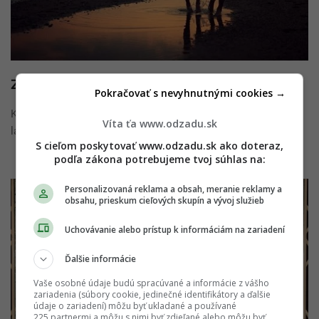
Zamilovať sa na druhýkrát
Pokračovať s nevyhnutnými cookies →
Keď sa prvýkrát naozaj zamiluješ, je to väčšinou najsilnejšia
Víta ťa www.odzadu.sk
láska akú kedy zažiješ. Nehovorím o prvej ...
S cieľom poskytovať www.odzadu.sk ako doteraz,
podľa zákona potrebujeme tvoj súhlas na:
Personalizovaná reklama a obsah, meranie reklamy a
obsahu, prieskum cieľových skupín a vývoj služieb
Uchovávanie alebo prístup k informáciám na zariadení
Ďalšie informácie
Vaše osobné údaje budú spracúvané a informácie z vášho
zariadenia (súbory cookie, jedinečné identifikátory a ďalšie
údaje o zariadení) môžu byť ukladané a používané
225 partnermi a môžu s nimi byť zdieľané alebo môžu byť