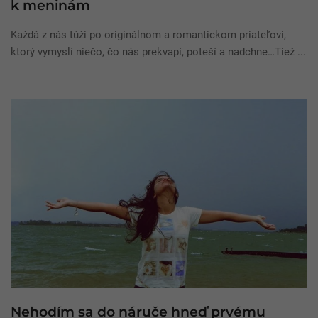
k meninám
Každá z nás túži po originálnom a romantickom priateľovi,
ktorý vymyslí niečo, čo nás prekvapí, poteší a nadchne…Tiež ...
Nehodím sa do náruče hneď prvému