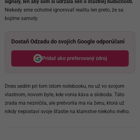
signály, len aby som si udržala sen o šťastnej budúcnosti.
Niekedy sme ochotné ignorovať realitu len preto, že sa
bojíme samoty.
Dostaň Odzadu do svojich Google odporúčaní
Pridať ako preferovaný zdroj
Odzadu, odkaz sa otvorí v nov
Dnes sedím pri tom istom notebooku, no už vo svojom
vlastnom, novom byte, kde vonia káva a sloboda. Táto
zrada ma nezničila, ale pretvorila ma na ženu, ktorá už
nikdy nepostaví svoje šťastie na klamstve niekoho iného.