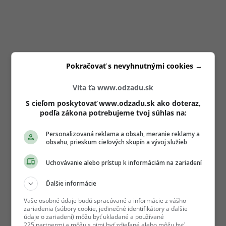
Pokračovať s nevyhnutnými cookies →
Víta ťa www.odzadu.sk
S cieľom poskytovať www.odzadu.sk ako doteraz,
podľa zákona potrebujeme tvoj súhlas na:
Personalizovaná reklama a obsah, meranie reklamy a
obsahu, prieskum cieľových skupín a vývoj služieb
Uchovávanie alebo prístup k informáciám na zariadení
Ďalšie informácie
Vaše osobné údaje budú spracúvané a informácie z vášho
zariadenia (súbory cookie, jedinečné identifikátory a ďalšie
údaje o zariadení) môžu byť ukladané a používané
225 partnermi a môžu s nimi byť zdieľané alebo môžu byť