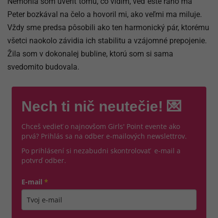
Nemohla som uveriť tomu, čo vidím, veď ešte ráno ma
Peter bozkával na čelo a hovoril mi, ako veľmi ma miluje.
Vždy sme predsa pôsobili ako ten harmonický pár, ktorému
všetci naokolo závidia ich stabilitu a vzájomné prepojenie.
Žila som v dokonalej bubline, ktorú som si sama
svedomito budovala.
Nech ti nič neutečie! 💌
Chceš vedieť o najnovšom Girls' Point evente ako
prvá? Prihlás sa na odber e-mailových newslettrov.
Po prihlásení si nezabudni skontrolovať e-mail a
potvrď odber.
E-mail
*
Zadajte platnú e-mailovú adresu