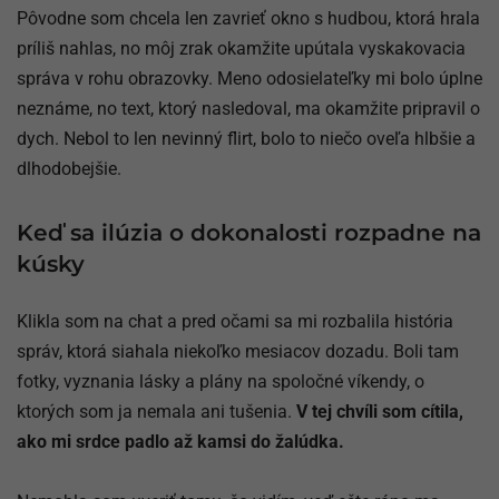
Pôvodne som chcela len zavrieť okno s hudbou, ktorá hrala
príliš nahlas, no môj zrak okamžite upútala vyskakovacia
správa v rohu obrazovky. Meno odosielateľky mi bolo úplne
neznáme, no text, ktorý nasledoval, ma okamžite pripravil o
dych. Nebol to len nevinný flirt, bolo to niečo oveľa hlbšie a
dlhodobejšie.
Keď sa ilúzia o dokonalosti rozpadne na
kúsky
Klikla som na chat a pred očami sa mi rozbalila história
správ, ktorá siahala niekoľko mesiacov dozadu. Boli tam
fotky, vyznania lásky a plány na spoločné víkendy, o
ktorých som ja nemala ani tušenia.
V tej chvíli som cítila,
ako mi srdce padlo až kamsi do žalúdka.