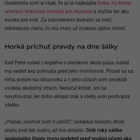
Uvedomila som si však, že aj tá najkrajšia
fotka, na ktorej
sme boli dokonalý usmiaty pár, klamala
a slúžila len ako
maska pre svet. Za zatvorenými dverami sa totiž
odohrávalo niečo, čo ma malo už čoskoro úplne zlomiť.
Horká príchuť pravdy na dne šálky
Keď Peter vyšiel z kúpeľne s uterákom okolo pása, našiel
ma sedieť bez pohnutia pred jeho monitorom. Pozrel sa na
mňa, potom na obrazovku a v jeho očiach som prvýkrát
uvidela skutočný strach. Nezačal kričať, ani sa
nevyhováral, len ticho sklopil zrak a vtedy som pochopila
všetko.
„Prepáč, nechcel som ti ublížiť,“
zašepkal hlasom, ktorý
zrazu znel tak cudzo, až ma striaslo.
Celé roky nášho
spoločného života zrazu preleteli pred mojimi očami ako