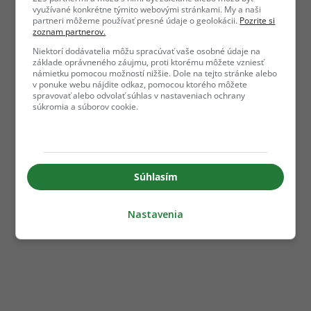
využívané konkrétne týmito webovými stránkami. My a naši
partneri môžeme používať presné údaje o geolokácii.
Pozrite si
zoznam partnerov.
Niektorí dodávatelia môžu spracúvať vaše osobné údaje na
základe oprávneného záujmu, proti ktorému môžete vzniesť
námietku pomocou možností nižšie. Dole na tejto stránke alebo
v ponuke webu nájdite odkaz, pomocou ktorého môžete
spravovať alebo odvolať súhlas v nastaveniach ochrany
súkromia a súborov cookie.
Súhlasím
Nastavenia