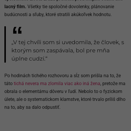
lacný film.
Všetky tie spoločné dovolenky, plánovanie
budúcnosti a sľuby, ktoré stratili akúkoľvek hodnotu.
„V tej chvíli som si uvedomila, že človek, s
ktorým som zaspávala, bol pre mňa
úplne cudzí.“
Po hodinách tichého rozhovoru a sĺz som prišla na to, že
táto
tichá nevera ma zlomila viac ako iná žena
, pretože ma
obrala o elementárnu dôveru v ľudí. Nebolo to o fyzickom
úlete, ale o systematickom klamstve, ktoré trvalo príliš dlho
na to, aby sa dalo odpustiť.