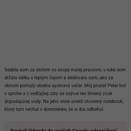
Sedela som za stolom vo svojej malej pracovni, v ruke som
držala šálku s teplým čajom a sledovala som, ako za
oknom pomaly ubieha sychravý večer. Môj priateľ Peter bol
v sprche a z vedľajšej izby sa ozýval len tlmený zvuk
dopadajúcej vody. Na jeho stole svietil otvorený notebook,
ktorý tam nechal v domnienke, že si iba odbehol.
Dostaň Odzadu do svojich Google odporúčaní