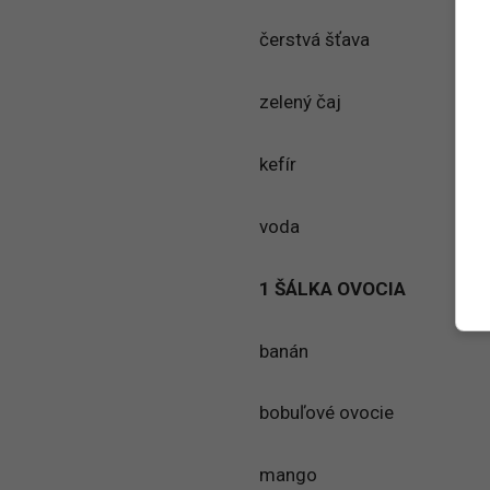
čerstvá šťava
zelený čaj
kefír
voda
1 ŠÁLKA OVOCIA
banán
bobuľové ovocie
mango