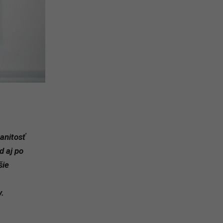
anitosť
d aj po
šie
y.