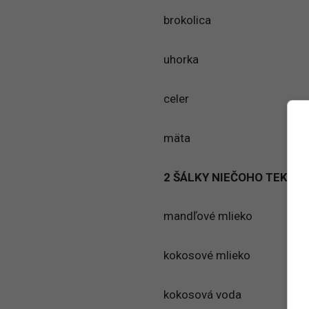
brokolica
uhorka
celer
mäta
2 ŠÁLKY NIEČOHO TEKUT
mandľové mlieko
kokosové mlieko
kokosová voda