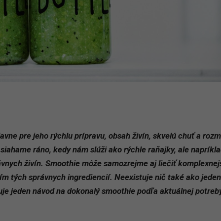
avne pre jeho rýchlu prípravu, obsah živín, skvelú chuť a rozm
 siahame ráno, kedy nám slúži ako rýchle raňajky, ale napríkla
ávnych živín. Smoothie môže samozrejme aj liečiť komplexnej
ím tých správnych ingrediencií. Neexistuje nič také ako jeden
tuje jeden návod na dokonalý smoothie podľa aktuálnej potreb