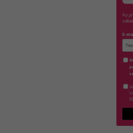
Po pr
odber
E-ma
Zada
Á
p
v
S
s
P