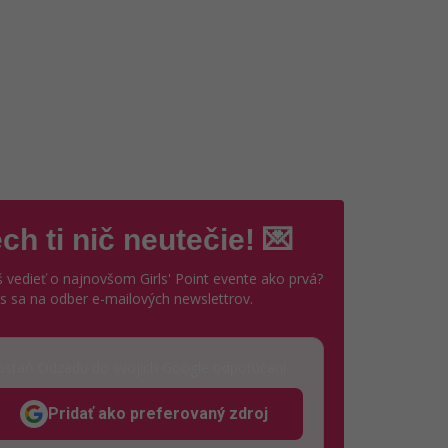
ch ti nič neutečie! 💌
 vedieť o najnovšom Girls' Point evente ako prvá?
ás sa na odber e-mailových newslettrov.
staň Odzadu do svojich Google odporúčaní
Pridať ako preferovaný zdroj
Odzadu, odkaz sa otvorí v novom okne