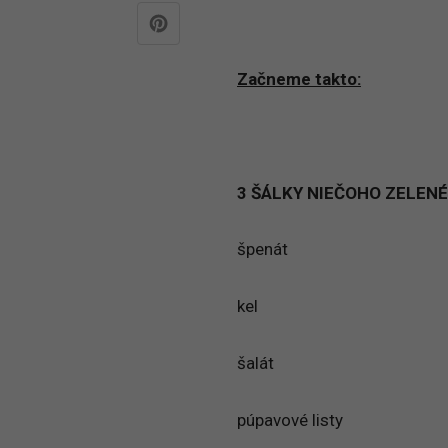
Začneme takto:
3 ŠÁLKY NIEČOHO ZELEN
špenát
kel
šalát
púpavové listy