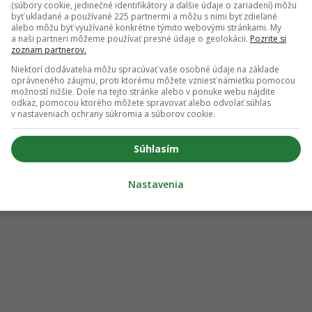
(súbory cookie, jedinečné identifikátory a ďalšie údaje o zariadení) môžu
byť ukladané a používané 225 partnermi a môžu s nimi byť zdieľané
alebo môžu byť využívané konkrétne týmito webovými stránkami. My
a naši partneri môžeme používať presné údaje o geolokácii.
Pozrite si
zoznam partnerov.
Niektorí dodávatelia môžu spracúvať vaše osobné údaje na základe
oprávneného záujmu, proti ktorému môžete vzniesť námietku pomocou
možností nižšie. Dole na tejto stránke alebo v ponuke webu nájdite
odkaz, pomocou ktorého môžete spravovať alebo odvolať súhlas
v nastaveniach ochrany súkromia a súborov cookie.
Súhlasím
Nastavenia