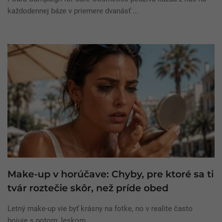
každodennej báze v priemere dvanásť ...
Make-up v horúčave: Chyby, pre ktoré sa ti
tvár roztečie skôr, než príde obed
Letný make-up vie byť krásny na fotke, no v realite často
bojuje s potom, leskom, ...