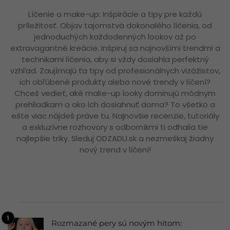
Líčenie a make-up: Inšpirácie a tipy pre každú
príležitosť. Objav tajomstvá dokonalého líčenia, od
jednoduchých každodenných lookov až po
extravagantné kreácie. Inšpiruj sa najnovšími trendmi a
technikami líčenia, aby si vždy dosiahla perfektný
vzhľad. Zaujímajú ťa tipy od profesionálnych vizážistov,
ich obľúbené produkty alebo nové trendy v líčení?
Chceš vedieť, aké make-up looky dominujú módnym
prehliadkam a ako ich dosiahnuť doma? To všetko a
ešte viac nájdeš práve tu. Najnovšie recenzie, tutoriály
a exkluzívne rozhovory s odborníkmi ti odhalia tie
najlepšie triky. Sleduj ODZADU.sk a nezmeškaj žiadny
nový trend v líčení!
Rozmazané pery sú novým hitom: