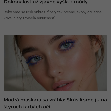
Dokonalosť už zjavne vyšla z módy
Roky sme sa učili obkresliť pery tak presne, akoby od jednej
krivej čiary závisela budúcnosť ...
Modrá maskara sa vrátila: Skúsili sme ju na
štyroch farbách očí