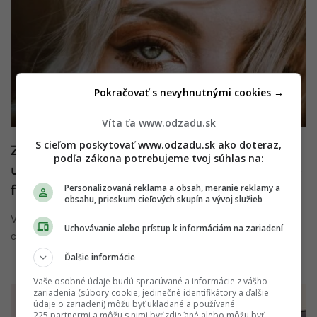
Pokračovať s nevyhnutnými cookies →
Víta ťa www.odzadu.sk
S cieľom poskytovať www.odzadu.sk ako doteraz,
Zahoď starú paletku: Toto je jediný make-
podľa zákona potrebujeme tvoj súhlas na:
up manuál podľa farby očí, ktorý skutočne
funguje
Personalizovaná reklama a obsah, meranie reklamy a
obsahu, prieskum cieľových skupín a vývoj služieb
Väčšina žien sa maľuje podľa vlastných preferencií, nálady a
Uchovávanie alebo prístup k informáciám na zariadení
chute. Avšak častokrát sa seknú vo ...
Ďalšie informácie
Vaše osobné údaje budú spracúvané a informácie z vášho
zariadenia (súbory cookie, jedinečné identifikátory a ďalšie
údaje o zariadení) môžu byť ukladané a používané
225 partnermi a môžu s nimi byť zdieľané alebo môžu byť