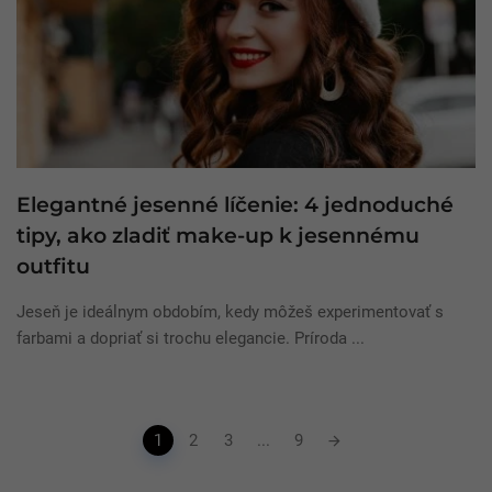
Elegantné jesenné líčenie: 4 jednoduché
tipy, ako zladiť make-up k jesennému
outfitu
Jeseň je ideálnym obdobím, kedy môžeš experimentovať s
farbami a dopriať si trochu elegancie. Príroda ...
Posts
1
2
3
...
9
navigation