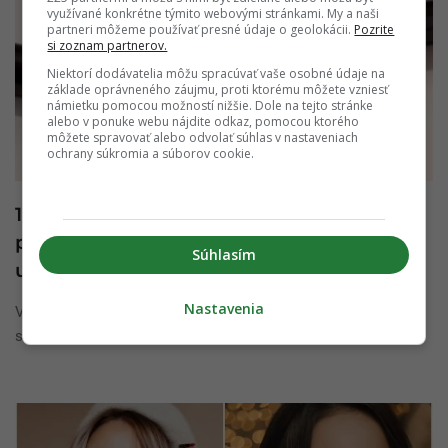
využívané konkrétne týmito webovými stránkami. My a naši
partneri môžeme používať presné údaje o geolokácii.
Pozrite
si zoznam partnerov.
Niektorí dodávatelia môžu spracúvať vaše osobné údaje na
základe oprávneného záujmu, proti ktorému môžete vzniesť
námietku pomocou možností nižšie. Dole na tejto stránke
alebo v ponuke webu nájdite odkaz, pomocou ktorého
môžete spravovať alebo odvolať súhlas v nastaveniach
ochrany súkromia a súborov cookie.
1984: 40 ROKOV KRÁSY, Marionnaud
predstavuje svoju prvú kompletnú make-
Súhlasím
up kolekciu
Nastavenia
Všetko sa začalo saténovým rúžom – symbolom nadčasovej,
sebavedomej elegancie. Pri príležitosti 40. výročia uvádza ...