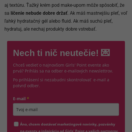
aj textúru. Ťažký krém pod make-upom môže spôsobiť, že
sa
líčenie nebude dobre držať
. Ak máš mastnejšiu pleť, voľ
ľahký hydratačný gél alebo fluid. Ak máš suchú pleť,
hydratuj, ale nechaj produkty dobre vstrebať.
Nech ti nič neutečie! 💌
Chceš vedieť o najnovšom Girls' Point evente ako
prvá? Prihlás sa na odber e-mailových newslettrov.
Po prihlásení si nezabudni skontrolovať e-mail a
potvrď odber.
E-mail
*
Zadajte platnú e-mailovú adresu
Áno, chcem dostávať marketingové novinky, pozvánky
na eventy a inšpiráciu od Girls' Point a vašich partnerov.