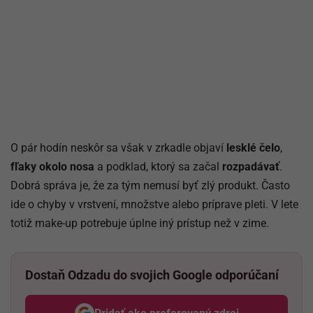
O pár hodín neskôr sa však v zrkadle objaví
lesklé čelo
,
fľaky okolo nosa
a podklad, ktorý sa začal
rozpadávať
.
Dobrá správa je, že za tým nemusí byť zlý produkt. Často
ide o chyby v vrstvení, množstve alebo príprave pleti. V lete
totiž make-up potrebuje úplne iný prístup než v zime.
Dostaň Odzadu do svojich Google odporúčaní