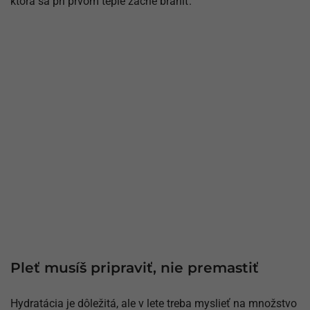
ktorá sa pri prvom teple začne brániť.
Pleť musíš pripraviť, nie premastiť
Hydratácia je dôležitá, ale v lete treba myslieť na množstvo