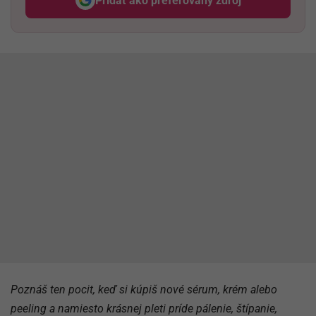
Pridať ako preferovaný zdroj
Odzadu, odkaz sa otvorí v nov
Poznáš ten pocit, keď si kúpiš nové sérum, krém alebo
peeling a namiesto krásnej pleti príde pálenie, štípanie,