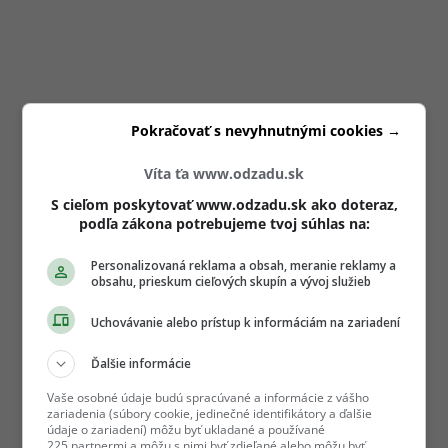
Pokračovať s nevyhnutnými cookies →
Víta ťa www.odzadu.sk
S cieľom poskytovať www.odzadu.sk ako doteraz,
podľa zákona potrebujeme tvoj súhlas na:
Personalizovaná reklama a obsah, meranie reklamy a
obsahu, prieskum cieľových skupín a vývoj služieb
Uchovávanie alebo prístup k informáciám na zariadení
Ďalšie informácie
Vaše osobné údaje budú spracúvané a informácie z vášho
zariadenia (súbory cookie, jedinečné identifikátory a ďalšie
údaje o zariadení) môžu byť ukladané a používané
225 partnermi a môžu s nimi byť zdieľané alebo môžu byť