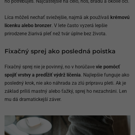
ho potrebuješ. Najčastejšie na čelo, nos, bradu a okolie očí.
Líca môžeš nechať sviežejšie, najmä ak používaš
krémovú
lícenku alebo bronzer
. V lete často vyzerá lepšie
prirodzene žiarivá pleť než tvár úplne bez života.
Fixačný sprej ako posledná poistka
Fixačný sprej nie je povinný, no v horúčave
vie pomôcť
spojiť vrstvy a predĺžiť výdrž líčenia
. Najlepšie funguje ako
posledný krok, nie ako náhrada za zlú prípravu pleti. Ak je
základ príliš mastný alebo ťažký, sprej ho nezachráni. Len
mu dá dramatickejší záver.