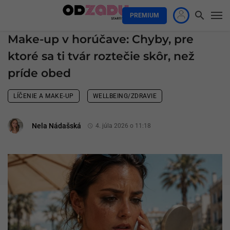
PREMIUM
Make-up v horúčave: Chyby, pre
ktoré sa ti tvár roztečie skôr, než
príde obed
LÍČENIE A MAKE-UP
WELLBEING/ZDRAVIE
Nela Nádašská
4. júla 2026 o 11:18