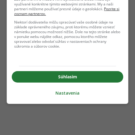
využívané konkrétne týmito webovými stránkami. My a naši
partneri môžeme používať presné údaje o geolokácii.
Pozrite si
zoznam partnerov.
Niektorí dodávatelia môžu spracúvať vaše osobné údaje na
základe oprávneného záujmu, proti ktorému môžete vzniesť
námietku pomocou možností nižšie. Dole na tejto stránke alebo
v ponuke webu nájdite odkaz, pomocou ktorého môžete
spravovať alebo odvolať súhlas v nastaveniach ochrany
súkromia a súborov cookie.
Súhlasím
Nastavenia