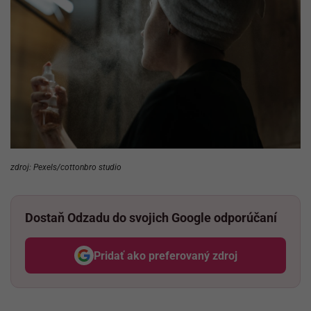
zdroj: Pexels/cottonbro studio
Dostaň Odzadu do svojich Google odporúčaní
Pridať ako preferovaný zdroj
Odzadu, odkaz sa otvorí v nov