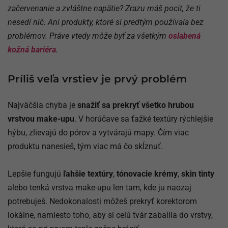
začervenanie a zvláštne napätie? Zrazu máš pocit, že ti
nesedí nič. Ani produkty, ktoré si predtým používala bez
problémov. Práve vtedy môže byť za všetkým
oslabená
kožná bariéra
.
Príliš veľa vrstiev je prvý problém
Najväčšia chyba je
snažiť sa prekryť všetko hrubou
vrstvou make-upu
. V horúčave sa ťažké textúry rýchlejšie
hýbu, zlievajú do pórov a vytvárajú mapy. Čím viac
produktu nanesieš, tým viac má čo skĺznuť.
Lepšie fungujú
ľahšie textúry
,
tónovacie krémy
,
skin tinty
alebo tenká vrstva make-upu len tam, kde ju naozaj
potrebuješ. Nedokonalosti môžeš prekryť korektorom
lokálne, namiesto toho, aby si celú tvár zabalila do vrstvy,