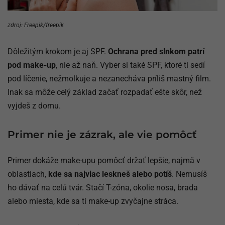
zdroj: Freepik/freepik
Dôležitým krokom je aj SPF.
Ochrana pred slnkom patrí
pod make-up
, nie až naň. Vyber si také SPF, ktoré ti sedí
pod líčenie, nežmolkuje a nezanecháva príliš mastný film.
Inak sa môže celý základ začať rozpadať ešte skôr, než
vyjdeš z domu.
Primer nie je zázrak, ale vie pomôcť
Primer dokáže make-upu pomôcť držať lepšie, najmä v
oblastiach,
kde sa najviac leskneš alebo potíš
. Nemusíš
ho dávať na celú tvár. Stačí T-zóna, okolie nosa, brada
alebo miesta, kde sa ti make-up zvyčajne stráca.