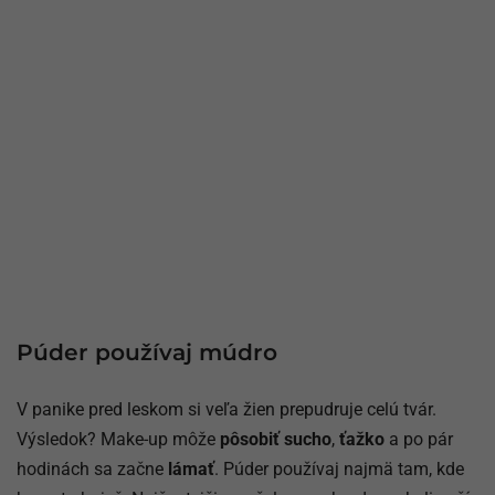
Púder používaj múdro
V panike pred leskom si veľa žien prepudruje celú tvár.
Výsledok? Make-up môže
pôsobiť sucho
,
ťažko
a po pár
hodinách sa začne
lámať
. Púder používaj najmä tam, kde