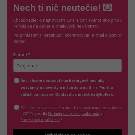
Nech ti nič neutečie! 💌
Chceš vedieť o najnovšom Girls' Point evente ako prvá?
Prihlás sa na odber e-mailových newslettrov.
Po prihlásení si nezabudni skontrolovať e-mail a potvrď
odber.
E-mail
*
Zadajte platnú e-mailovú adresu
Áno, chcem dostávať marketingové novinky,
pozvánky na eventy a inšpiráciu od Girls' Point a
vašich partnerov. Odhlásiť sa môžeš kedykoľvek.
Súhlasím so spracovaním mojich osobných údajov v súlade
(otvorí sa v novom o
s GDPR a podľa
Podmienok ochrany súkromia
a
(otvorí sa v novom okne)
Podmienok používania
.
*
Odošle