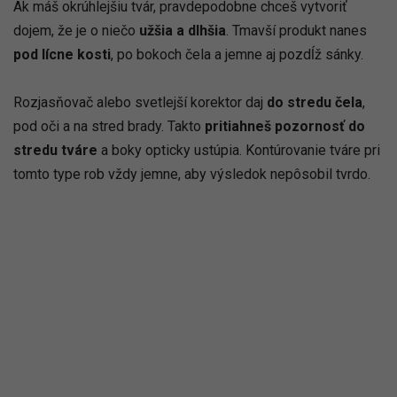
Ak máš okrúhlejšiu tvár, pravdepodobne chceš vytvoriť
dojem, že je o niečo
užšia a dlhšia
. Tmavší produkt nanes
pod lícne kosti
, po bokoch čela a jemne aj pozdĺž sánky.
Rozjasňovač alebo svetlejší korektor daj
do stredu čela
,
pod oči a na stred brady. Takto
pritiahneš pozornosť do
stredu tváre
a boky opticky ustúpia. Kontúrovanie tváre pri
tomto type rob vždy jemne, aby výsledok nepôsobil tvrdo.