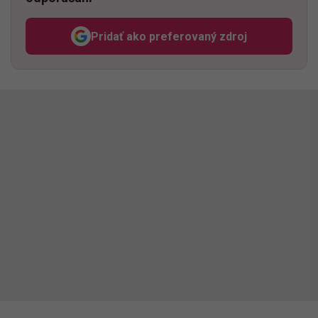
Pridať ako preferovaný zdroj
Odzadu, odkaz sa otvorí v n