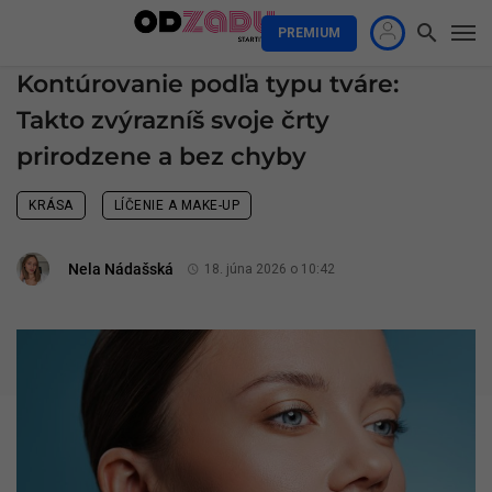
PREMIUM
Kontúrovanie podľa typu tváre:
Takto zvýrazníš svoje črty
prirodzene a bez chyby
KRÁSA
LÍČENIE A MAKE-UP
Nela Nádašská
18. júna 2026 o 10:42