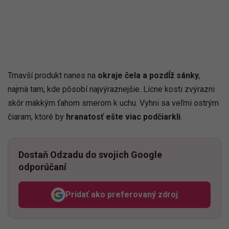
Tmavší produkt nanes na
okraje čela a pozdĺž sánky
,
najmä tam, kde pôsobí najvýraznejšie. Lícne kosti zvýrazni
skôr mäkkým ťahom smerom k uchu. Vyhni sa veľmi ostrým
čiaram, ktoré by
hranatosť ešte viac podčiarkli
.
Dostaň Odzadu do svojich Google
odporúčaní
Pridať ako preferovaný zdroj
Odzadu, odkaz sa otvorí v n