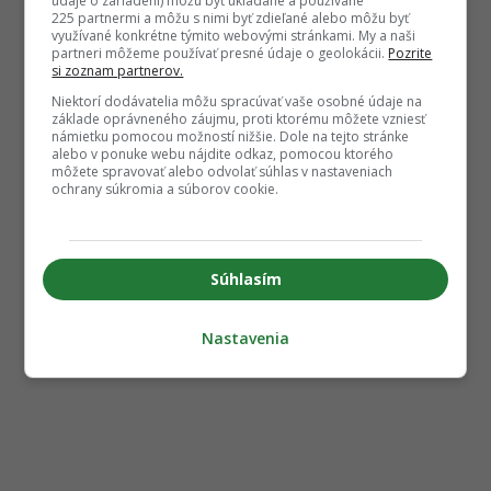
údaje o zariadení) môžu byť ukladané a používané
225 partnermi a môžu s nimi byť zdieľané alebo môžu byť
využívané konkrétne týmito webovými stránkami. My a naši
partneri môžeme používať presné údaje o geolokácii.
Pozrite
si zoznam partnerov.
Niektorí dodávatelia môžu spracúvať vaše osobné údaje na
základe oprávneného záujmu, proti ktorému môžete vzniesť
námietku pomocou možností nižšie. Dole na tejto stránke
alebo v ponuke webu nájdite odkaz, pomocou ktorého
môžete spravovať alebo odvolať súhlas v nastaveniach
ochrany súkromia a súborov cookie.
Súhlasím
Nastavenia