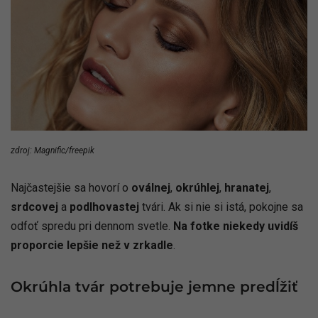
zdroj: Magnific/freepik
Najčastejšie sa hovorí o
oválnej
,
okrúhlej
,
hranatej
,
srdcovej
a
podlhovastej
tvári. Ak si nie si istá, pokojne sa
odfoť spredu pri dennom svetle.
Na fotke niekedy uvidíš
proporcie lepšie než v zrkadle
.
Okrúhla tvár potrebuje jemne predĺžiť