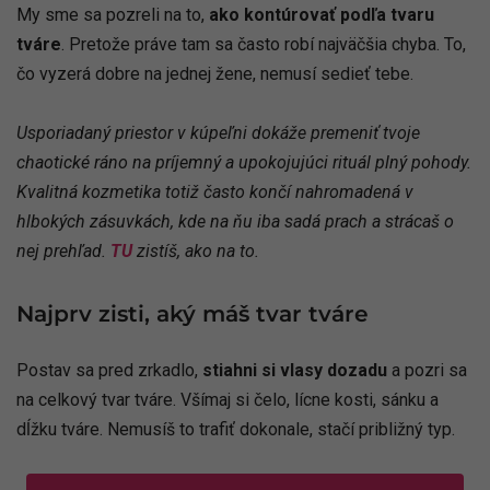
My sme sa pozreli na to,
ako kontúrovať podľa tvaru
tváre
. Pretože práve tam sa často robí najväčšia chyba. To,
čo vyzerá dobre na jednej žene, nemusí sedieť tebe.
Usporiadaný priestor v kúpeľni dokáže premeniť tvoje
chaotické ráno na príjemný a upokojujúci rituál plný pohody.
Kvalitná kozmetika totiž často končí nahromadená v
hlbokých zásuvkách, kde na ňu iba sadá prach a strácaš o
nej prehľad.
TU
zistíš, ako na to.
Najprv zisti, aký máš tvar tváre
Postav sa pred zrkadlo,
stiahni si vlasy dozadu
a pozri sa
na celkový tvar tváre. Všímaj si čelo, lícne kosti, sánku a
dĺžku tváre. Nemusíš to trafiť dokonale, stačí približný typ.