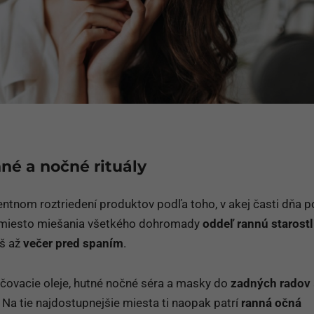
né a nočné rituály
entnom roztriedení produktov podľa toho, v akej časti dňa p
namiesto miešania všetkého dohromady
oddeľ rannú starostl
aš až
večer pred spaním
.
ičovacie oleje, hutné nočné séra a masky do
zadných radov
 Na tie najdostupnejšie miesta ti naopak patrí
ranná očná