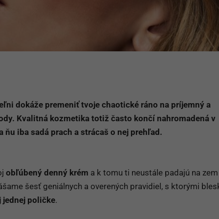
eľni dokáže premeniť tvoje chaotické ráno na príjemný a
hody. Kvalitná kozmetika totiž často končí nahromadená v
 ňu iba sadá prach a strácaš o nej prehľad.
oj
obľúbený denný krém
a k tomu ti neustále padajú na zem
nášame šesť geniálnych a overených pravidiel, s ktorými ble
 jednej poličke
.