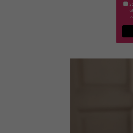
Sú
G
po