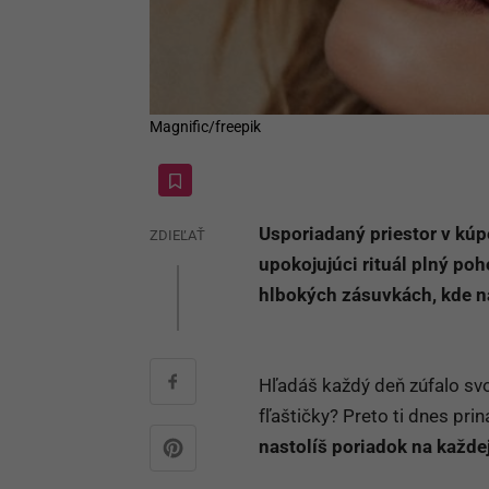
Magnific/freepik
Usporiadaný priestor v kúp
ZDIEĽAŤ
upokojujúci rituál plný po
hlbokých zásuvkách, kde na
Hľadáš každý deň zúfalo sv
fľaštičky? Preto ti dnes pri
nastolíš poriadok na každej