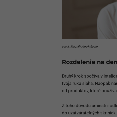
zdroj: Magnific/lookstudio
Rozdelenie na den
Druhý krok spočíva v intelig
tvoja ruka siaha. Naopak 
od produktov, ktoré použív
Z toho dôvodu umiestni odl
do uzatvárateľných skriniek.