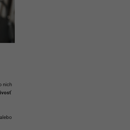
o nich
ivosť
alebo