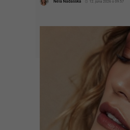
Nela Nádašská
12. júna 2026 o 09:57