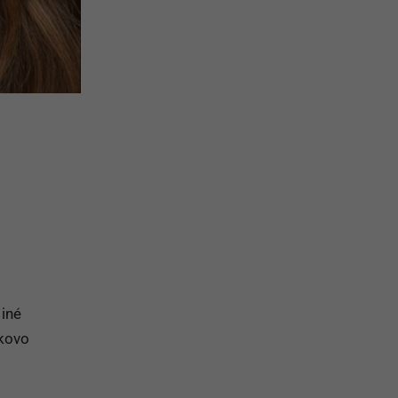
 iné
skovo