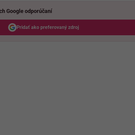
ich Google odporúčaní
Pridať ako preferovaný zdroj
Odzadu, odkaz sa otvorí v novom okne