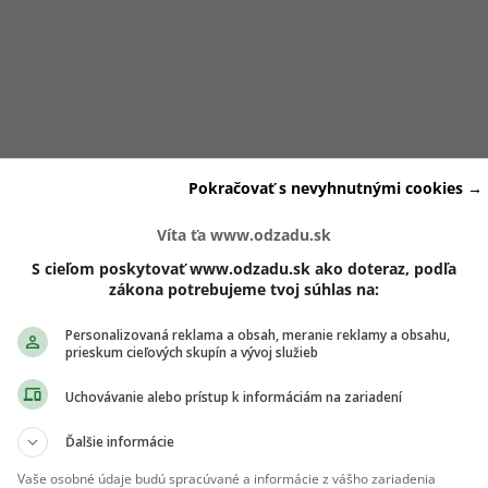
aruje drahocenné minúty
k dobru, ktoré môžeš radšej využi
Pokračovať s nevyhnutnými cookies →
ili sme pre teba skupinu praktických krokov, ktoré ťa okamžit
 čistote.
Víta ťa www.odzadu.sk
S cieľom poskytovať www.odzadu.sk ako doteraz, podľa
zákona potrebujeme tvoj súhlas na:
túra po záruke
Personalizovaná reklama a obsah, meranie reklamy a obsahu,
prieskum cieľových skupín a vývoj služieb
 krok ťa donúti vytiahnuť všetky tvoje skrášľovacie produkt
ne nekompromisne
vyhoď do koša všetko
, čo má zmenenú
vô
Uchovávanie alebo prístup k informáciám na zariadení
dátumom spotreby
.
Ďalšie informácie
Vaše osobné údaje budú spracúvané a informácie z vášho zariadenia
né
krémy plné baktérií
ti môžu spôsobiť nepekné
akné
alebo