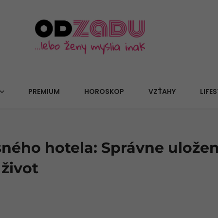
PREMIUM
HOROSKOP
VZŤAHY
LIFES
sného hotela: Správne ulože
život