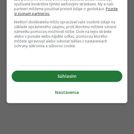
využívané konkrétne týmito webovými stránkami. My a naši
partneri môžeme používať presné údaje o geolokácii.
Pozrite
si zoznam partnerov.
Niektorí dodávatelia môžu spracúvať vaše osobné údaje na
základe oprávneného záujmu, proti ktorému môžete vzniesť
námietku pomocou možností nižšie. Dole na tejto stránke
alebo v ponuke webu nájdite odkaz, pomocou ktorého
môžete spravovať alebo odvolať súhlas v nastaveniach
ochrany súkromia a súborov cookie.
Súhlasím
Nastavenia