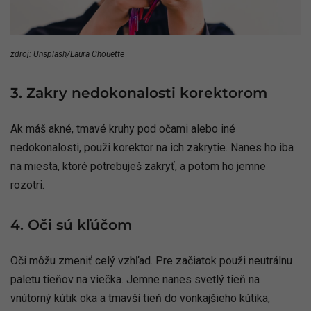
zdroj: Unsplash/Laura Chouette
3. Zakry nedokonalosti korektorom
Ak máš akné, tmavé kruhy pod očami alebo iné
nedokonalosti, použi korektor na ich zakrytie. Nanes ho iba
na miesta, ktoré potrebuješ zakryť, a potom ho jemne
rozotri.
4. Oči sú kľúčom
Oči môžu zmeniť celý vzhľad. Pre začiatok použi neutrálnu
paletu tieňov na viečka. Jemne nanes svetlý tieň na
vnútorný kútik oka a tmavší tieň do vonkajšieho kútika,