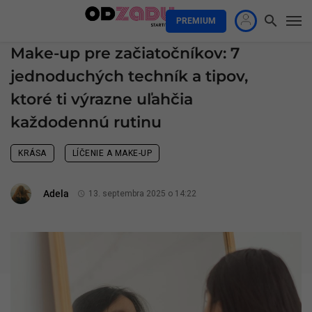
PREMIUM
Make-up pre začiatočníkov: 7
jednoduchých techník a tipov,
ktoré ti výrazne uľahčia
každodennú rutinu
KRÁSA
LÍČENIE A MAKE-UP
Adela
13. septembra 2025 o 14:22