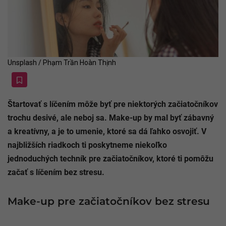
Unsplash / Phạm Trần Hoàn Thịnh
Štartovať s líčením môže byť pre niektorých začiatočníkov
trochu desivé, ale neboj sa. Make-up by mal byť zábavný
a kreatívny, a je to umenie, ktoré sa dá ľahko osvojiť. V
najbližších riadkoch ti poskytneme niekoľko
jednoduchých techník pre začiatočníkov, ktoré ti pomôžu
začať s líčením bez stresu.
Make-up pre začiatočníkov bez stresu