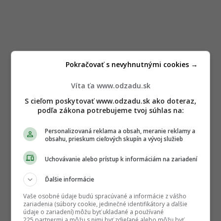
Pokračovať s nevyhnutnými cookies →
Víta ťa www.odzadu.sk
S cieľom poskytovať www.odzadu.sk ako doteraz,
podľa zákona potrebujeme tvoj súhlas na:
Personalizovaná reklama a obsah, meranie reklamy a
obsahu, prieskum cieľových skupín a vývoj služieb
Uchovávanie alebo prístup k informáciám na zariadení
Ďalšie informácie
Vaše osobné údaje budú spracúvané a informácie z vášho
zariadenia (súbory cookie, jedinečné identifikátory a ďalšie
údaje o zariadení) môžu byť ukladané a používané
225 partnermi a môžu s nimi byť zdieľané alebo môžu byť