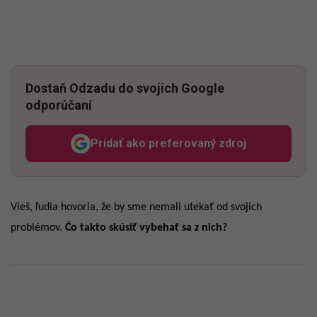
Dostaň Odzadu do svojich Google
odporúčaní
Pridať ako preferovaný zdroj
Odzadu, odkaz sa otvorí v n
Vieš, ľudia hovoria, že by sme nemali utekať od svojich
problémov.
Čo takto skúsiť vybehať sa z nich?