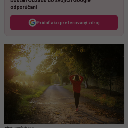
Dostaň Odzadu do svojich Google
odporúčaní
Pridať ako preferovaný zdroj
Odzadu, odkaz sa otvorí v n
zdroj: unsplash.com