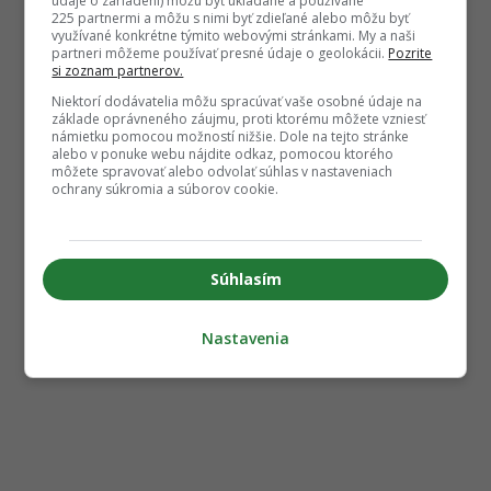
údaje o zariadení) môžu byť ukladané a používané
225 partnermi a môžu s nimi byť zdieľané alebo môžu byť
využívané konkrétne týmito webovými stránkami. My a naši
partneri môžeme používať presné údaje o geolokácii.
Pozrite
si zoznam partnerov.
Niektorí dodávatelia môžu spracúvať vaše osobné údaje na
základe oprávneného záujmu, proti ktorému môžete vzniesť
námietku pomocou možností nižšie. Dole na tejto stránke
alebo v ponuke webu nájdite odkaz, pomocou ktorého
môžete spravovať alebo odvolať súhlas v nastaveniach
ochrany súkromia a súborov cookie.
Súhlasím
Nastavenia