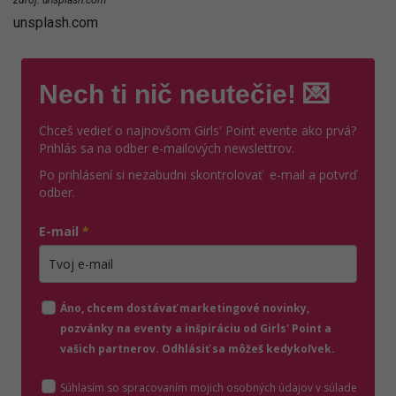
unsplash.com
Nech ti nič neutečie! 💌
Chceš vedieť o najnovšom Girls' Point evente ako prvá?
Prihlás sa na odber e-mailových newslettrov.
Po prihlásení si nezabudni skontrolovať e-mail a potvrď
odber.
E-mail
*
Zadajte platnú e-mailovú adresu
Áno, chcem dostávať marketingové novinky,
pozvánky na eventy a inšpiráciu od Girls' Point a
vašich partnerov. Odhlásiť sa môžeš kedykoľvek.
Súhlasím so spracovaním mojich osobných údajov v súlade