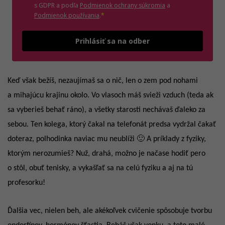
(otvorí sa v novom o
s GDPR a podľa
Podmienok ochrany súkromia
a
(otvorí sa v novom okne)
Podmienok používania
.
*
Odošle
Prihlásiť sa na odber
Keď však bežíš, nezaujímaš sa o nič, len o zem pod nohami
a mihajúcu krajinu okolo. Vo vlasoch máš svieži vzduch (teda ak
sa vyberieš behať ráno), a všetky starosti nechávaš ďaleko za
sebou. Ten kolega, ktorý čakal na telefonát predsa vydržal čakať
doteraz, polhodinka naviac mu neublíži 🙂 A príklady z fyziky,
ktorým nerozumieš? Nuž, drahá, možno je načase hodiť pero
o stôl, obuť tenisky, a vykašľať sa na celú fyziku a aj na tú
profesorku!
Ďalšia vec, nielen beh, ale akékoľvek cvičenie spôsobuje tvorbu