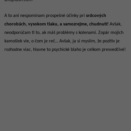
A to ani nespomínam prospešné účinky pri
srdcových
chorobách, vysokom tlaku, a samozrejme, chudnutí!
Avšak,
neodporúčam ti to, ak máš problémy s kolenami. Zopár mojich
kamošiek vie, o čom je reč… Avšak, ja si myslím, že pozitív je
rozhodne viac, hlavne to psychické blaho je celkom presvedčivé!