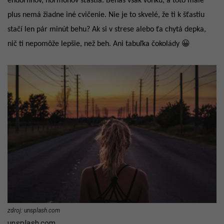
endorfínov, hormónov šťastia. Beháš však vonku, a toto malé
plus nemá žiadne iné cvičenie. Nie je to skvelé, že ti k šťastiu
stačí len pár minút behu? Ak si v strese alebo ťa chytá depka,
nič ti nepomôže lepšie, než beh. Ani tabuľka čokolády 😀
zdroj: unsplash.com
unsplash.com