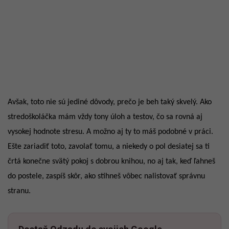
Avšak, toto nie sú jediné dôvody, prečo je beh taký skvelý. Ako
stredoškoláčka mám vždy tony úloh a testov, čo sa rovná aj
vysokej hodnote stresu. A možno aj ty to máš podobné v práci.
Ešte zariadiť toto, zavolať tomu, a niekedy o pol desiatej sa ti
črtá konečne svätý pokoj s dobrou knihou, no aj tak, keď ľahneš
do postele, zaspíš skôr, ako stihneš vôbec nalistovať správnu
stranu.