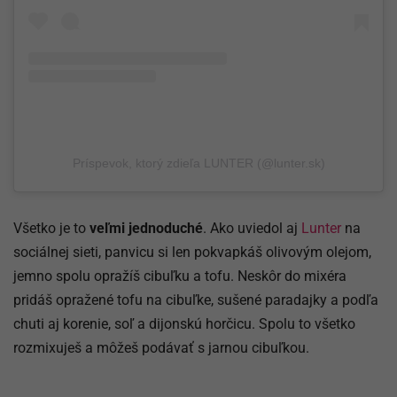
Príspevok, ktorý zdieľa LUNTER (@lunter.sk)
Všetko je to
veľmi jednoduché
. Ako uviedol aj
Lunter
na
sociálnej sieti, panvicu si len pokvapkáš olivovým olejom,
jemno spolu opražíš cibuľku a tofu. Neskôr do mixéra
pridáš opražené tofu na cibuľke, sušené paradajky a podľa
chuti aj korenie, soľ a dijonskú horčicu. Spolu to všetko
rozmixuješ a môžeš podávať s jarnou cibuľkou.