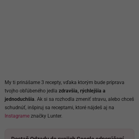
My ti prinášame 3 recepty, vďaka ktorým bude príprava
tvojho obľúbeného jedla
zdravšia, rýchlejšia a
jednoduchšia
. Ak si sa rozhodla zmeniť stravu, alebo chceš
schudnúť, inšpiruj sa receptami, ktoré nájdeš aj na
Instagrame
značky Lunter.
Dostaň Odzadu do svojich Google odporúčaní