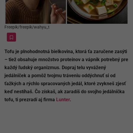
Freepik/freepik/wahyu_t
Tofu je plnohodnotná bielkovina, ktorá ťa zaručene zasýti
– tiež obsahuje množstvo proteínov a vápnik potrebný pre
každý ľudský organizmus. Dopraj telu vyvážený
jedálniček a pomôž tvojmu tráveniu oddýchnuť si od
ťažkých a rýchlo spracovaných jedál, ktoré zvykneš zjesť
keď nestíhaš. Čo získaš, ak zaradíš do svojho jedálnička
tofu, ti prezradí aj firma
Lunter
.