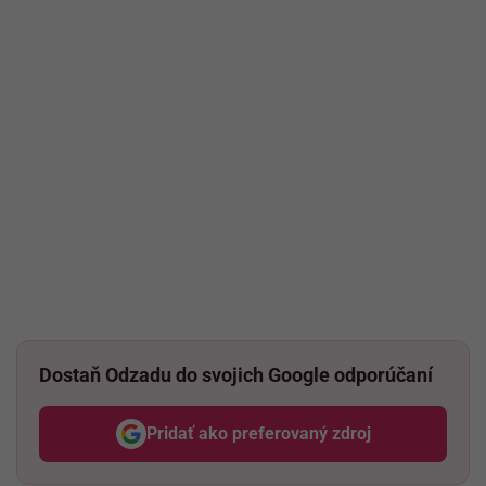
Dostaň Odzadu do svojich Google odporúčaní
Pridať ako preferovaný zdroj
Odzadu, odkaz sa otvorí v nov