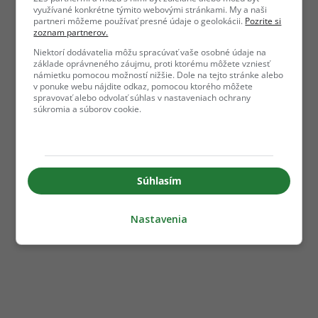
využívané konkrétne týmito webovými stránkami. My a naši
partneri môžeme používať presné údaje o geolokácii.
Pozrite si
zoznam partnerov.
Niektorí dodávatelia môžu spracúvať vaše osobné údaje na
základe oprávneného záujmu, proti ktorému môžete vzniesť
námietku pomocou možností nižšie. Dole na tejto stránke alebo
v ponuke webu nájdite odkaz, pomocou ktorého môžete
spravovať alebo odvolať súhlas v nastaveniach ochrany
súkromia a súborov cookie.
Súhlasím
Nastavenia