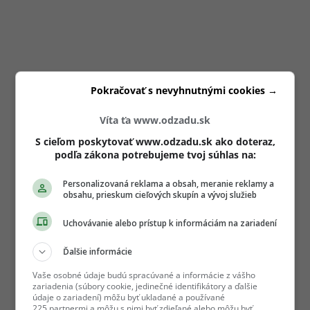
Pokračovať s nevyhnutnými cookies →
Víta ťa www.odzadu.sk
S cieľom poskytovať www.odzadu.sk ako doteraz,
podľa zákona potrebujeme tvoj súhlas na:
Personalizovaná reklama a obsah, meranie reklamy a
obsahu, prieskum cieľových skupín a vývoj služieb
Uchovávanie alebo prístup k informáciám na zariadení
Ďalšie informácie
Vaše osobné údaje budú spracúvané a informácie z vášho
zariadenia (súbory cookie, jedinečné identifikátory a ďalšie
údaje o zariadení) môžu byť ukladané a používané
225 partnermi a môžu s nimi byť zdieľané alebo môžu byť