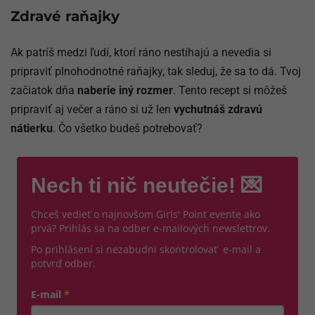
Zdravé raňajky
Ak patríš medzi ľudí, ktorí ráno nestíhajú a nevedia si
pripraviť plnohodnotné raňajky, tak sleduj, že sa to dá. Tvoj
začiatok dňa
naberie iný rozmer
. Tento recept si môžeš
pripraviť aj večer a ráno si už len
vychutnáš zdravú
nátierku
. Čo všetko budeš potrebovať?
Nech ti nič neutečie! 💌
Chceš vedieť o najnovšom Girls' Point evente ako
prvá? Prihlás sa na odber e-mailových newslettrov.
Po prihlásení si nezabudni skontrolovať e-mail a
potvrď odber.
E-mail
*