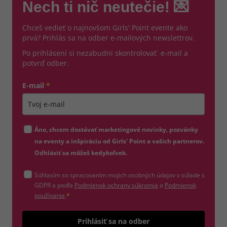
Nech ti nič neutečie! 💌
Chceš vedieť o najnovšom Girls' Point evente ako
prvá? Prihlás sa na odber e-mailových newslettrov.
Po prihlásení si nezabudni skontrolovať e-mail a
potvrď odber.
E-mail
*
Zadajte platnú e-mailovú adresu
Áno, chcem dostávať marketingové novinky, pozvánky
na eventy a inšpiráciu od Girls' Point a vašich partnerov.
Odhlásiť sa môžeš kedykoľvek.
Súhlasím so spracovaním mojich osobných údajov v súlade s
(otvorí sa v novom okne)
GDPR a podľa
Podmienok ochrany súkromia
a
Podmienok
(otvorí sa v novom okne)
používania
.
*
Odošle
Prihlásiť sa na odber