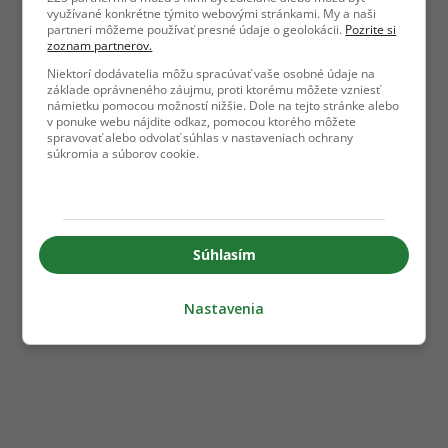
využívané konkrétne týmito webovými stránkami. My a naši
partneri môžeme používať presné údaje o geolokácii.
Pozrite si
zoznam partnerov.
Niektorí dodávatelia môžu spracúvať vaše osobné údaje na
základe oprávneného záujmu, proti ktorému môžete vzniesť
námietku pomocou možností nižšie. Dole na tejto stránke alebo
v ponuke webu nájdite odkaz, pomocou ktorého môžete
spravovať alebo odvolať súhlas v nastaveniach ochrany
súkromia a súborov cookie.
Súhlasím
Nastavenia