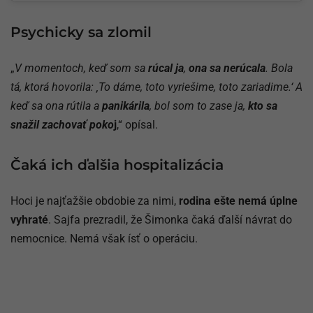
Psychicky sa zlomil
„
V momentoch, keď som sa
rúcal ja
,
ona sa nerúcala
. Bola
tá, ktorá hovorila: ‚To dáme, toto vyriešime, toto zariadime.‘ A
keď sa ona rútila a
panikárila
, bol som to zase ja,
kto sa
snažil zachovať poko
j
,“ opísal.
Čaká ich ďalšia hospitalizácia
Hoci je najťažšie obdobie za nimi,
rodina ešte nemá úplne
vyhraté
. Sajfa prezradil, že Šimonka čaká ďalší návrat do
nemocnice. Nemá však ísť o operáciu.