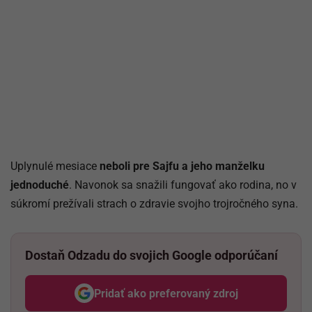
Uplynulé mesiace
neboli pre Sajfu a jeho manželku
jednoduché
. Navonok sa snažili fungovať ako rodina, no v
súkromí prežívali strach o zdravie svojho trojročného syna.
Dostaň Odzadu do svojich Google odporúčaní
Pridať ako preferovaný zdroj
Odzadu, odkaz sa otvorí v nov