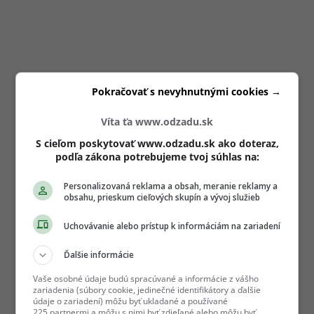
Pokračovať s nevyhnutnými cookies →
Víta ťa www.odzadu.sk
S cieľom poskytovať www.odzadu.sk ako doteraz,
podľa zákona potrebujeme tvoj súhlas na:
Personalizovaná reklama a obsah, meranie reklamy a
obsahu, prieskum cieľových skupín a vývoj služieb
Uchovávanie alebo prístup k informáciám na zariadení
Ďalšie informácie
Vaše osobné údaje budú spracúvané a informácie z vášho
zariadenia (súbory cookie, jedinečné identifikátory a ďalšie
údaje o zariadení) môžu byť ukladané a používané
225 partnermi a môžu s nimi byť zdieľané alebo môžu byť