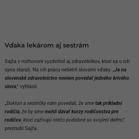
Vďaka lekárom aj sestrám
Sajfa v rozhovore vyzdvihol aj zdravotníkov, ktorí sa o ich
syna starali. Na ich prácu nešetril slovami vďaky. „
Ja na
slovenské zdravotníctvo neviem povedať jedného krivého
slova
,“ vyhlásil.
„
Doktori a sestričky nám povedali, že sme
tak príkladní
rodičia
, že by sme
mohli dávať kurzy rodičovstva pre
rodičov
, ktorí zažívajú niečo podobné so svojimi deťmi
,“
prezradil Sajfa.