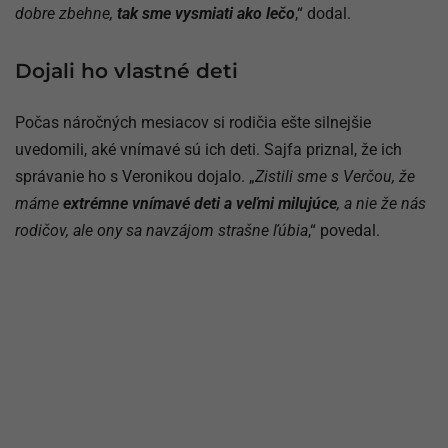
dobre zbehne,
tak sme vysmiati ako lečo
,“ dodal.
Dojali ho vlastné deti
Počas náročných mesiacov si rodičia ešte silnejšie
uvedomili, aké vnímavé sú ich deti. Sajfa priznal, že ich
správanie ho s Veronikou dojalo. „
Zistili sme s Verčou, že
máme
extrémne vnímavé deti a veľmi milujúce
, a nie že nás
rodičov, ale ony sa navzájom strašne ľúbia
,“ povedal.