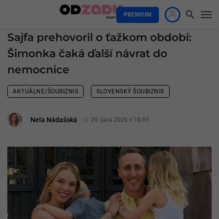
PREMIUM
Sajfa prehovoril o ťažkom období:
Šimonka čaká ďalší návrat do
nemocnice
AKTUÁLNE/ŠOUBIZNIS
SLOVENSKÝ ŠOUBIZNIS
Nela Nádašská
20. júna 2026 o 18:55