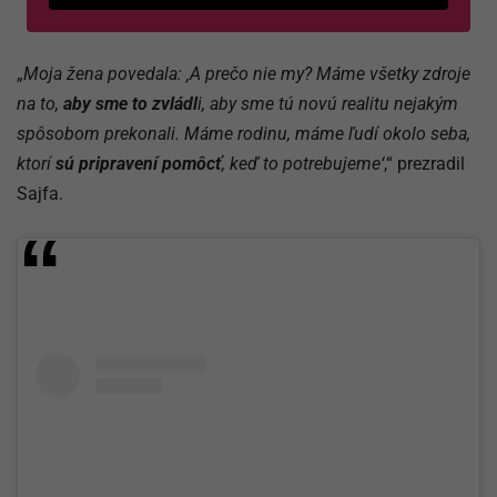
„
Moja žena povedala: ‚A prečo nie my? Máme všetky zdroje
na to,
aby sme to zvládl
i, aby sme tú novú realitu nejakým
spôsobom prekonali. Máme rodinu, máme ľudí okolo seba,
ktorí
sú pripravení pomôcť
, keď to potrebujeme‘
,“ prezradil
Sajfa.