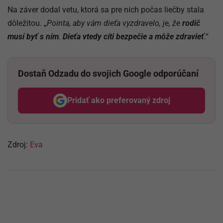
Na záver dodal vetu, ktorá sa pre nich počas liečby stala
dôležitou. „
Pointa, aby vám dieťa vyzdravelo, je, že
rodič
musí byť s ním
.
Dieťa vtedy cíti bezpečie a môže zdravieť
.“
Dostaň Odzadu do svojich Google odporúčaní
Pridať ako preferovaný zdroj
Odzadu, odkaz sa otvorí v nov
Zdroj:
Eva