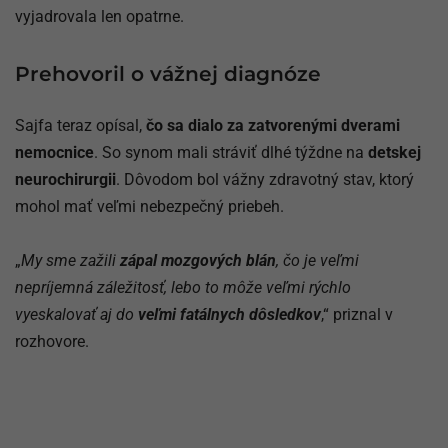
vyjadrovala len opatrne.
Prehovoril o vážnej diagnóze
Sajfa teraz opísal,
čo sa dialo za zatvorenými dverami
nemocnice
. So synom mali stráviť dlhé týždne na
detskej
neurochirurgii
. Dôvodom bol vážny zdravotný stav, ktorý
mohol mať veľmi nebezpečný priebeh.
„
My sme zažili
zápal mozgových blán
, čo je veľmi
nepríjemná záležitosť, lebo to môže veľmi rýchlo
vyeskalovať aj do
veľmi fatálnych dôsledkov
,“ priznal v
rozhovore.