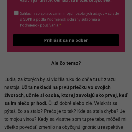
vašich partnerov. Odhlásiť sa môžeš kedykoľvek.
Súhlasím so spracovaním mojich osobných údajov v súlade
(otvorí sa v novom o
s GDPR a podľa
Podmienok ochrany súkromia
a
(otvorí sa v novom okne)
Podmienok používania
.
*
Odošle
Prihlásiť sa na odber
Ale čo teraz?
Ľudia, za ktorých by si vložila ruku do ohňa tu už zrazu
nestoja.
Už ťa nekladú na prvú priečku vo svojich
životoch, už nie si osoba, ktorej zavolajú ako prvej, keď
sa im niečo prihodí.
Či už dobré alebo zlé. Veľakrát sa
pýtaš, čo sa stalo? Prečo je to tak? Kde sa stala chyba? Je
to mojou vinou? Kedy sa vlastne som tu pre teba, môžeš mi
všetko povedať, zmenilo na obyčajnú ignoráciu respektíve