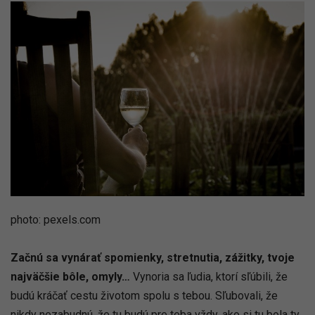
photo: pexels.com
Začnú sa vynárať spomienky, stretnutia, zážitky, tvoje
najväčšie bôle, omyly…
Vynoria sa ľudia, ktorí sľúbili, že
budú kráčať cestu životom spolu s tebou. Sľubovali, že
nikdy nezabudnú, že tu budú pre teba vždy, ako si tu bola ty