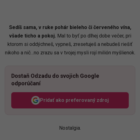
Sedíš sama, v ruke pohár bieleho či červeného vína,
všade ticho a pokoj.
Mal to byť po dlhej dobe večer, pri
ktorom si oddýchneš, vypneš, zresetuješ a nebudeš riešiť
nikoho a nič…no zrazu sa v tvojej mysli rojí milión myšlienok.
Dostaň Odzadu do svojich Google
odporúčaní
Pridať ako preferovaný zdroj
Odzadu, odkaz sa otvorí v n
Nostalgia.