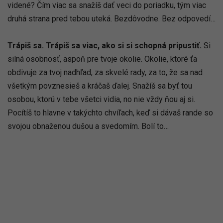
videné? Čím viac sa snažíš dať veci do poriadku, tým viac
druhá strana pred tebou uteká. Bezdôvodne. Bez odpovedí…
Trápiš sa. Trápiš sa viac, ako si si schopná pripustiť.
Si
silná osobnosť, aspoň pre tvoje okolie. Okolie, ktoré ťa
obdivuje za tvoj nadhľad, za skvelé rady, za to, že sa nad
všetkým povznesieš a kráčaš ďalej. Snažíš sa byť tou
osobou, ktorú v tebe všetci vidia, no nie vždy ňou aj si.
Pocítíš to hlavne v takýchto chvíľach, keď si dávaš rande so
svojou obnaženou dušou a svedomím. Bolí to…