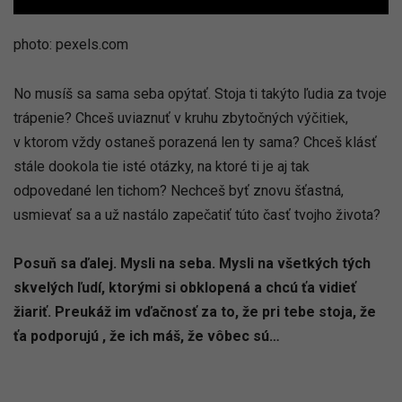
photo: pexels.com
No musíš sa sama seba opýtať. Stoja ti takýto ľudia za tvoje
trápenie? Chceš uviaznuť v kruhu zbytočných výčitiek,
v ktorom vždy ostaneš porazená len ty sama? Chceš klásť
stále dookola tie isté otázky, na ktoré ti je aj tak
odpovedané len tichom? Nechceš byť znovu šťastná,
usmievať sa a už nastálo zapečatiť túto časť tvojho života?
Posuň sa ďalej. Mysli na seba. Mysli na všetkých tých
skvelých ľudí, ktorými si obklopená a chcú ťa vidieť
žiariť. Preukáž im vďačnosť za to, že pri tebe stoja, že
ťa podporujú , že ich máš, že vôbec sú…