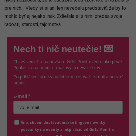
pre nich… Vtedy si si ani len nevedela predstaviť, že by to
mohlo byť aj nejako inak. Zdieľala si s nimi predsa svoje
radosti, starosti, tajomstvá…
Nech ti nič neutečie! 💌
Chceš vedieť o najnovšom Girls' Point evente ako prvá?
Prihlás sa na odber e-mailových newslettrov.
Po prihlásení si nezabudni skontrolovať e-mail a potvrď
odber.
E-mail
*
Zadajte platnú e-mailovú adresu
Áno, chcem dostávať marketingové novinky,
pozvánky na eventy a inšpiráciu od Girls' Point a