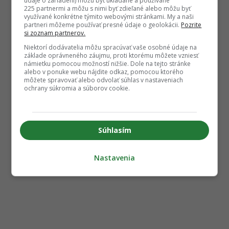
údaje o zariadení) môžu byť ukladané a používané
225 partnermi a môžu s nimi byť zdieľané alebo môžu byť
využívané konkrétne týmito webovými stránkami. My a naši
partneri môžeme používať presné údaje o geolokácii.
Pozrite
si zoznam partnerov.
Niektorí dodávatelia môžu spracúvať vaše osobné údaje na
základe oprávneného záujmu, proti ktorému môžete vzniesť
námietku pomocou možností nižšie. Dole na tejto stránke
alebo v ponuke webu nájdite odkaz, pomocou ktorého
môžete spravovať alebo odvolať súhlas v nastaveniach
ochrany súkromia a súborov cookie.
Súhlasím
Nastavenia