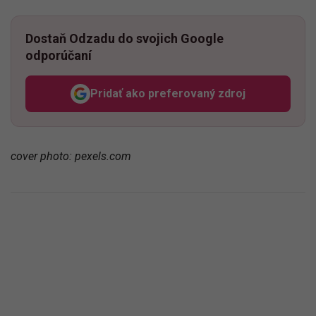
Dostaň Odzadu do svojich Google
odporúčaní
Pridať ako preferovaný zdroj
Odzadu, odkaz sa otvorí v n
cover photo: pexels.com