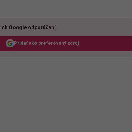
ich Google odporúčaní
Pridať ako preferovaný zdroj
Odzadu, odkaz sa otvorí v novom okne