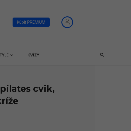
Kúpiť PREMIUM
TYLE
KVÍZY
ilates cvik,
kríže