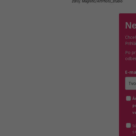
zdroj: Magnific/ArtPhoto_studio
Ne
Chceš
Prihl
Po pr
odber
E-ma
Zada
Á
p
v
S
s