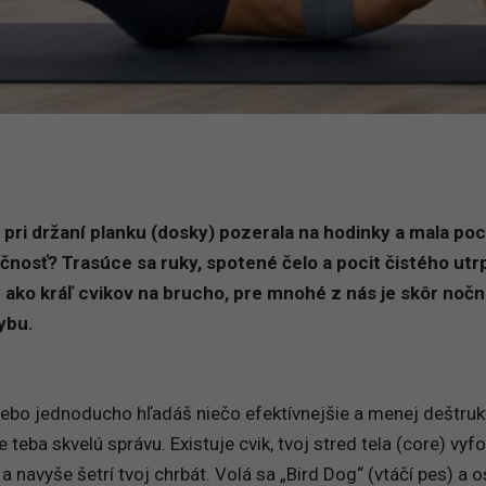
a pri držaní planku (dosky) pozerala na hodinky a mala poci
čnosť? Trasúce sa ruky, spotené čelo a pocit čistého utr
 ako kráľ cvikov na brucho, pre mnohé z nás je skôr noč
ybu.
alebo jednoducho hľadáš niečo efektívnejšie a menej deštruk
 teba skvelú správu. Existuje cvik, tvoj stred tela (core) vy
 a navyše šetrí tvoj chrbát. Volá sa „Bird Dog“ (vtáčí pes) a 