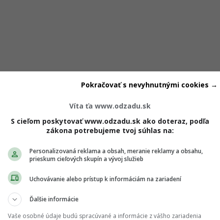
Pokračovať s nevyhnutnými cookies →
adne účinný pohyb je obrovským hitom medzi fyzioterapeut
Víta ťa www.odzadu.sk
yplynulo z najnovších fitness odporúčaní
, tento cvik na ro
S cieľom poskytovať www.odzadu.sk ako doteraz, podľa
zákona potrebujeme tvoj súhlas na:
uje chrbticu, no pritom precízne aktivuje hlboké stabilizačné
ná.
Personalizovaná reklama a obsah, meranie reklamy a obsahu,
prieskum cieľových skupín a vývoj služieb
platformy Sam Deville vo svojich lekciách tento cvik často n
Uchovávanie alebo prístup k informáciám na zariadení
rá to jednoducho, ale keď ho robíš so správnou technikou, za
Ďalšie informácie
ov a zadku až po stred tela a ramená,“ vysvetľuje trénerka.
Vaše osobné údaje budú spracúvané a informácie z vášho zariadenia