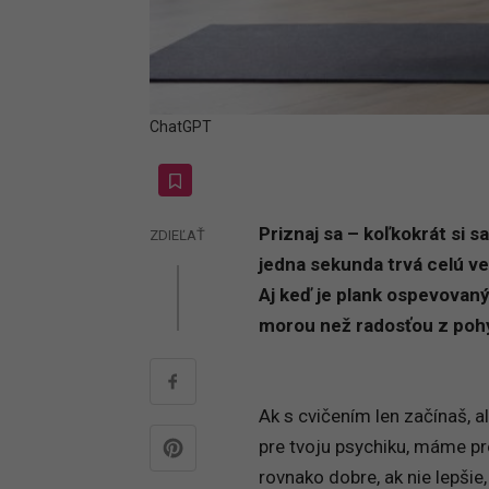
ChatGPT
Priznaj sa – koľkokrát si s
ZDIEĽAŤ
jedna sekunda trvá celú ve
Aj keď je plank ospevovaný
morou než radosťou z poh
Ak s cvičením len začínaš, 
pre tvoju psychiku, máme pre
rovnako dobre, ak nie lepšie,