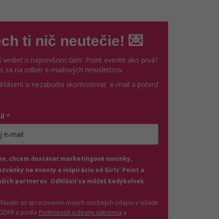
ch ti nič neutečie! 💌
 vedieť o najnovšom Girls' Point evente ako prvá?
ás sa na odber e-mailových newslettrov.
ihlásení si nezabudni skontrolovať e-mail a potvrď
.
il
*
jte platnú e-mailovú adresu
no, chcem dostávať marketingové novinky,
ozvánky na eventy a inšpiráciu od Girls' Point a
ašich partnerov. Odhlásiť sa môžeš kedykoľvek.
úhlasím so spracovaním mojich osobných údajov v súlade
(otvorí sa v novom okne)
 GDPR a podľa
Podmienok ochrany súkromia
a