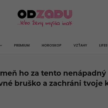
PREMIUM
HOROSKOP
VZŤAHY
LIFES
meň ho za tento nenápadný p
vné bruško a zachráni tvoje 