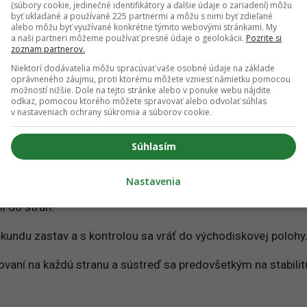
(súbory cookie, jedinečné identifikátory a ďalšie údaje o zariadení) môžu
ť „Bird Dog“ (krok za krokom)
byť ukladané a používané 225 partnermi a môžu s nimi byť zdieľané
alebo môžu byť využívané konkrétne týmito webovými stránkami. My
a naši partneri môžeme používať presné údaje o geolokácii.
Pozrite si
zoznam partnerov.
äkká podložka a trochu miesta v obývačke. Postav sa na všetky
Niektorí dodávatelia môžu spracúvať vaše osobné údaje na základe
mi a kolená pod bokmi. Tvoja hlava by mala byť v predĺžení
oprávneného záujmu, proti ktorému môžete vzniesť námietku pomocou
možností nižšie. Dole na tejto stránke alebo v ponuke webu nájdite
mierne pred seba na zem.
odkaz, pomocou ktorého môžete spravovať alebo odvolať súhlas
v nastaveniach ochrany súkromia a súborov cookie.
u dopredu a opačnú nohu dozadu. Dosiahni čo najďalej, akob
Súhlasím
Nastavenia
a chrbát v neutrálnej polohe – neprehýbaj sa v krížoch a dbaj 
i do strán.
kundu zastav a s kontrolou sa vráť do východiskovej polohy
aní na každú stranu a sústreď sa predovšetkým na stabilitu