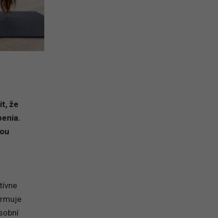
t, že
penia.
nou
tívne
formuje
osobní