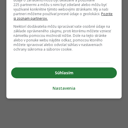
údaje o zariadení) môžu byť ukladané a používané
225 partnermi a môžu s nimi byť zdieľané alebo môžu byť
využívané konkrétne týmito webovými stránkami. My a naši
partneri môžeme používať presné údaje o geolokácii.
Pozrite
si zoznam partnerov.
Niektorí dodávatelia môžu spracúvať vaše osobné údaje na
základe oprávneného záujmu, proti ktorému môžete vzniesť
námietku pomocou možností nižšie. Dole na tejto stránke
alebo v ponuke webu nájdite odkaz, pomocou ktorého
môžete spravovať alebo odvolať súhlas v nastaveniach
ochrany súkromia a súborov cookie.
Súhlasím
Nastavenia