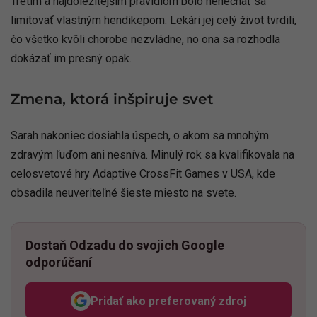
Tretím a najdôležitejším pravidlom bolo nenechať sa
limitovať vlastným hendikepom. Lekári jej celý život tvrdili,
čo všetko kvôli chorobe nezvládne, no ona sa rozhodla
dokázať im presný opak.
Zmena, ktorá inšpiruje svet
Sarah nakoniec dosiahla úspech, o akom sa mnohým
zdravým ľuďom ani nesníva. Minulý rok sa kvalifikovala na
celosvetové hry Adaptive CrossFit Games v USA, kde
obsadila neuveriteľné šieste miesto na svete.
Dostaň Odzadu do svojich Google
odporúčaní
Pridať ako preferovaný zdroj
Odzadu, odkaz sa otvorí v n