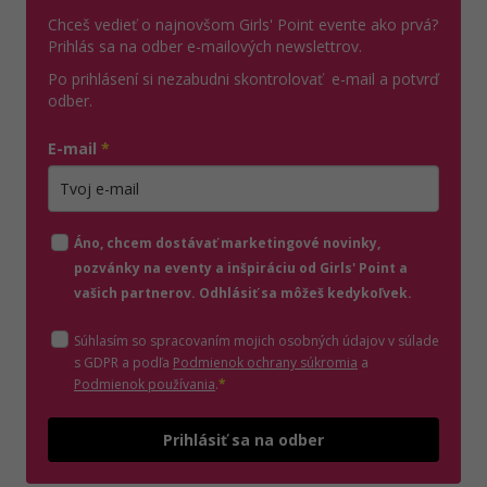
Chceš vedieť o najnovšom Girls' Point evente ako prvá?
Prihlás sa na odber e-mailových newslettrov.
Po prihlásení si nezabudni skontrolovať e-mail a potvrď
odber.
E-mail
*
Zadajte platnú e-mailovú adresu
Áno, chcem dostávať marketingové novinky,
pozvánky na eventy a inšpiráciu od Girls' Point a
vašich partnerov. Odhlásiť sa môžeš kedykoľvek.
Súhlasím so spracovaním mojich osobných údajov v súlade
(otvorí sa v novom o
s GDPR a podľa
Podmienok ochrany súkromia
a
(otvorí sa v novom okne)
Podmienok používania
.
*
Odošle
Prihlásiť sa na odber