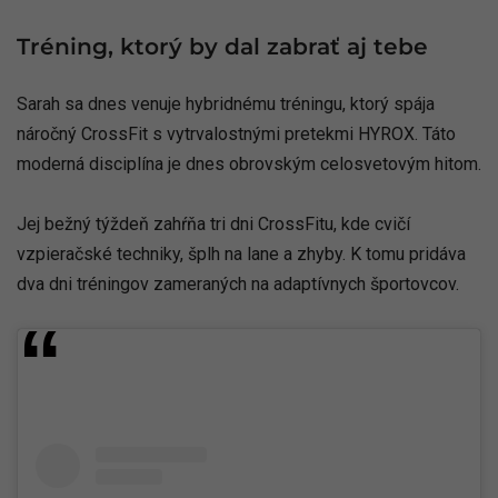
Tréning, ktorý by dal zabrať aj tebe
Sarah sa dnes venuje hybridnému tréningu, ktorý spája
náročný CrossFit s vytrvalostnými pretekmi HYROX. Táto
moderná disciplína je dnes obrovským celosvetovým hitom.
Jej bežný týždeň zahŕňa tri dni CrossFitu, kde cvičí
vzpieračské techniky, šplh na lane a zhyby. K tomu pridáva
dva dni tréningov zameraných na adaptívnych športovcov.