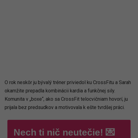
O rok neskôr ju bývalý tréner priviedol ku CrossFitu a Sarah
okamžite prepadla kombinácii kardia a funkčnej sily.
Komunita v „boxe“, ako sa CrossFit telocvičniam hovorí, ju
prijala bez predsudkov a motivovala k ešte tvrdšej práci.
Nech ti nič neutečie! 💌