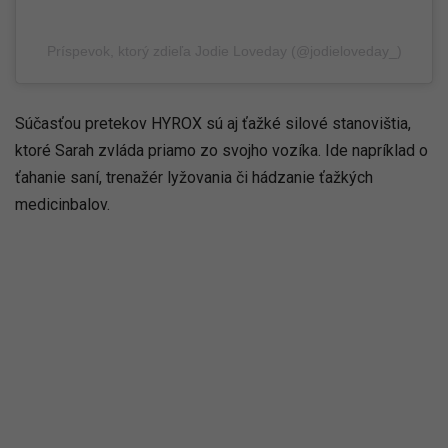
Príspevok, ktorý zdieľa Jodie Loveday (@jodieloveday_)
Súčasťou pretekov HYROX sú aj ťažké silové stanovištia,
ktoré Sarah zvláda priamo zo svojho vozíka. Ide napríklad o
ťahanie saní, trenažér lyžovania či hádzanie ťažkých
medicinbalov.