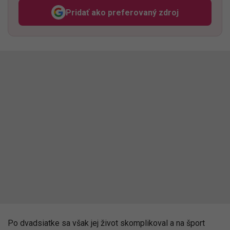
Pridať ako preferovaný zdroj
Odzadu, odkaz sa otvorí v n
Po dvadsiatke sa však jej život skomplikoval a na šport