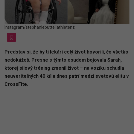
Instagram/stephaniebuttellathletenz
Predstav si, že by ti lekári celý život hovorili, čo všetko
nedokážeš. Presne s týmto osudom bojovala Sarah,
ktorej silový tréning zmenil život – na vozíku schudla
neuveriteľných 40 kíl a dnes patrí medzi svetovú elitu v
CrossFite.