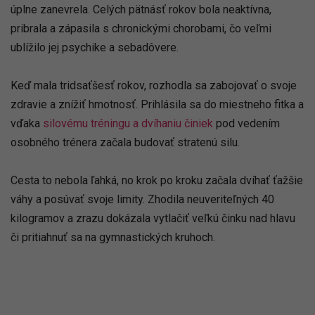
úplne zanevrela. Celých pätnásť rokov bola neaktívna,
pribrala a zápasila s chronickými chorobami, čo veľmi
ublížilo jej psychike a sebadôvere.
Keď mala tridsaťšesť rokov, rozhodla sa zabojovať o svoje
zdravie a znížiť hmotnosť. Prihlásila sa do miestneho fitka a
vďaka
silovému tréningu a dvíhaniu činiek
pod vedením
osobného trénera začala budovať stratenú silu.
Cesta to nebola ľahká, no krok po kroku začala dvíhať ťažšie
váhy a posúvať svoje limity. Zhodila neuveriteľných 40
kilogramov a zrazu dokázala vytlačiť veľkú činku nad hlavu
či pritiahnuť sa na gymnastických kruhoch.