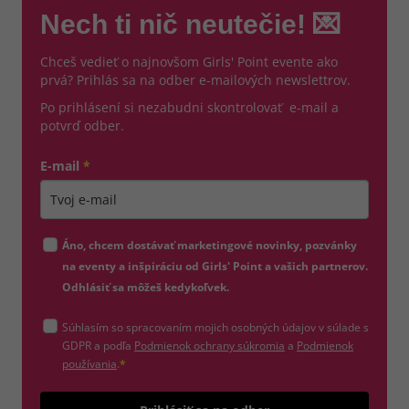
Nech ti nič neutečie! 💌
Chceš vedieť o najnovšom Girls' Point evente ako
prvá? Prihlás sa na odber e-mailových newslettrov.
Po prihlásení si nezabudni skontrolovať e-mail a
potvrď odber.
E-mail
*
Zadajte platnú e-mailovú adresu
Áno, chcem dostávať marketingové novinky, pozvánky
na eventy a inšpiráciu od Girls' Point a vašich partnerov.
Odhlásiť sa môžeš kedykoľvek.
Súhlasím so spracovaním mojich osobných údajov v súlade s
(otvorí sa v novom okne)
GDPR a podľa
Podmienok ochrany súkromia
a
Podmienok
(otvorí sa v novom okne)
používania
.
*
Odošle