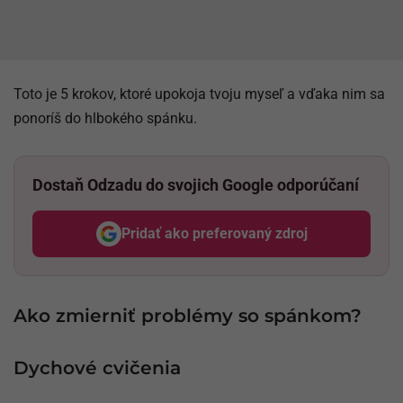
Toto je 5 krokov, ktoré upokoja tvoju myseľ a vďaka nim sa
ponoríš do hlbokého spánku.
Dostaň Odzadu do svojich Google odporúčaní
Pridať ako preferovaný zdroj
Odzadu, odkaz sa otvorí v nov
Ako zmierniť problémy so spánkom?
Dychové cvičenia