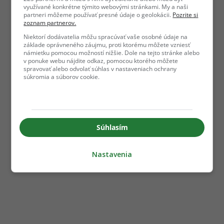
využívané konkrétne týmito webovými stránkami. My a naši
partneri môžeme používať presné údaje o geolokácii.
Pozrite si
zoznam partnerov.
Niektorí dodávatelia môžu spracúvať vaše osobné údaje na
základe oprávneného záujmu, proti ktorému môžete vzniesť
námietku pomocou možností nižšie. Dole na tejto stránke alebo
v ponuke webu nájdite odkaz, pomocou ktorého môžete
spravovať alebo odvolať súhlas v nastaveniach ochrany
súkromia a súborov cookie.
Súhlasím
Nastavenia