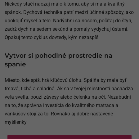
Niekedy stačí naozaj málo k tomu, aby si mala kvalitný
spánok. Dychová technika patrí medzi účinné spôsoby, ako
upokojiť myseľ a telo. Nadýchni sa nosom, počítaj do štyri,
zadrž dych na sedem sekúnd a pomaly vydychuj ústami.
Opakuj tento cyklus dovtedy, kým nezaspíš.
Vytvor si pohodlné prostredie na
spanie
Miesto, kde spíš, hrá kľúčovú úlohu. Spálňa by mala byť
tmavá, tichá a chladná. Ak sa v tvojej miestnosti nachádza
veľa svetla, použi závesy alebo čelenku na oči. Nezabudni
na to, že správna investícia do kvalitného matraca a
vankúšov stojí za to. Rovnako aj dobre nastavené
myšlienky.