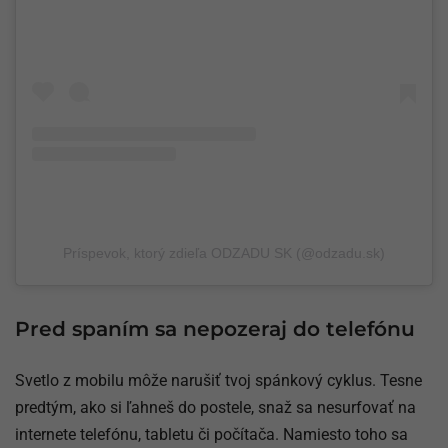
Príspevok, ktorý zdieľa ODZADU SK (@odzadu.sk)
Pred spaním sa nepozeraj do telefónu
Svetlo z mobilu môže narušiť tvoj spánkový cyklus. Tesne
predtým, ako si ľahneš do postele, snaž sa nesurfovať na
internete telefónu, tabletu či počítača. Namiesto toho sa