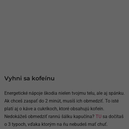
Vyhni sa kofeínu
Energetické nápoje škodia nielen tvojmu telu, ale aj spánku.
Ak chceš zaspať do 2 minút, musíš ich obmedziť. To isté
platí aj o káve a cukríkoch, ktoré obsahujú kofeín.
Nedokážeš obmedziť rannú šálku kapučína?
TU
sa dočítaš
o 3 typoch, vďaka ktorým na ňu nebudeš mať chuť.