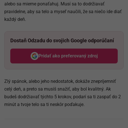
alebo sa mierne ponaťahuj. Musí sa to dodržiavať
pravidelne, aby sa telo a myseľ naučili, že sa niečo ide diať
každý deň.
Dostaň Odzadu do svojich Google odporúčaní
Pridať ako preferovaný zdroj
Odzadu, odkaz sa otvorí v nov
Zlý spánok, alebo jeho nedostatok, dokáže znepríjemniť
celý deň, a preto sa musíš snažiť, aby bol kvalitný. Ak
budeš dodržiavať týchto 5 krokov, podarí sa ti zaspať do 2
minút a tvoje telo sa ti neskôr poďakuje.