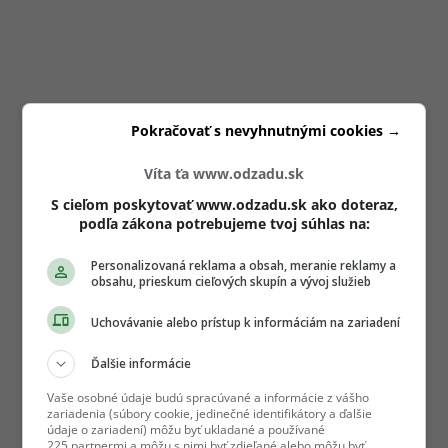
Pokračovať s nevyhnutnými cookies →
Víta ťa www.odzadu.sk
S cieľom poskytovať www.odzadu.sk ako doteraz,
podľa zákona potrebujeme tvoj súhlas na:
Personalizovaná reklama a obsah, meranie reklamy a
obsahu, prieskum cieľových skupín a vývoj služieb
Uchovávanie alebo prístup k informáciám na zariadení
Ďalšie informácie
Vaše osobné údaje budú spracúvané a informácie z vášho
zariadenia (súbory cookie, jedinečné identifikátory a ďalšie
údaje o zariadení) môžu byť ukladané a používané
225 partnermi a môžu s nimi byť zdieľané alebo môžu byť