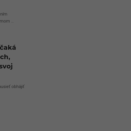
ením
zmom ...
 čaká
ch,
svoj
sieť obhájiť