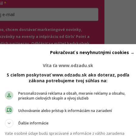
il
*
jte platnú e-mailovú adresu
no, chcem dostávať marketingové novinky,
ozvánky na eventy a inšpiráciu od Girls' Point a
ašich partnerov. Odhlásiť sa môžeš kedykoľvek.
Pokračovať s nevyhnutnými cookies →
úhlasím so spracovaním mojich osobných údajov v súlade
(otvorí sa v novom okne)
 GDPR a podľa
Podmienok ochrany súkromia
a
Víta ťa www.odzadu.sk
(otvorí sa v novom okne)
odmienok používania
.
*
S cieľom poskytovať www.odzadu.sk ako doteraz, podľa
zákona potrebujeme tvoj súhlas na:
Odošle formulár 
Prihlásiť sa na odber
Personalizovaná reklama a obsah, meranie reklamy a obsahu,
prieskum cieľových skupín a vývoj služieb
o mala by si začať uvažovať o dlhodobejšom plánovaní a
Uchovávanie alebo prístup k informáciám na zariadení
orníkom alebo si urob vlastný prieskum možností, ako zhodn
Ďalšie informácie
Vaše osobné údaje budú spracúvané a informácie z vášho zariadenia