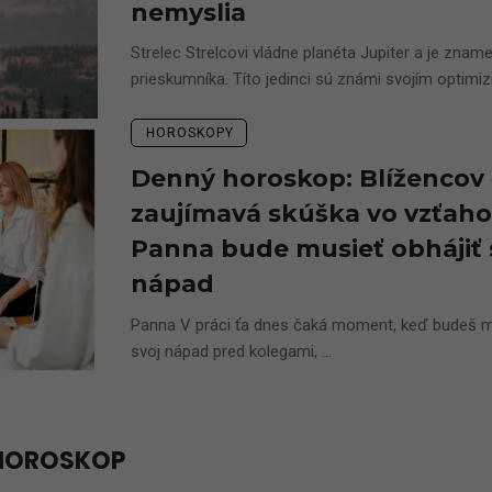
nemyslia
Strelec Strelcovi vládne planéta Jupiter a je znam
prieskumníka. Títo jedinci sú známi svojím optimi
HOROSKOPY
Denný horoskop: Blížencov
zaujímavá skúška vo vzťaho
Panna bude musieť obhájiť 
nápad
Panna V práci ťa dnes čaká moment, keď budeš mu
svoj nápad pred kolegami, ...
HOROSKOP