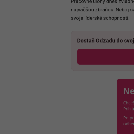
Pracovné úlohy dnes zvládne
najväčšou zbraňou. Neboj sa 
svoje líderské schopnosti.
Dostaň Odzadu do svoj
Ne
Chceš
Prihl
Po pr
odber