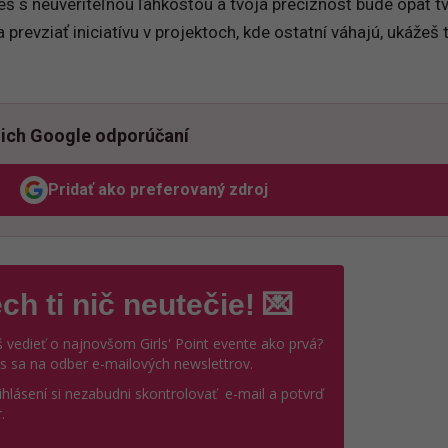
š s neuveriteľnou ľahkosťou a tvoja precíznosť bude opäť t
prevziať iniciatívu v projektoch, kde ostatní váhajú, ukážeš 
ich Google odporúčaní
Pridať ako preferovaný zdroj
Odzadu, odkaz sa otvorí v novom okne
ch ti nič neutečie! 💌
 vedieť o najnovšom Girls' Point evente ako prvá?
ás sa na odber e-mailových newslettrov.
ihlásení si nezabudni skontrolovať e-mail a potvrď
.