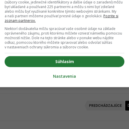
(súbory cookie, jedinečné identifikátory a ďalšie údaje o zariadení) môžu
ktorú by si mala využiť na nejakú príjemnú športovú aktivitu. Či
byť ukladané a používané 225 partnermi a môžu s nimi byť zdieľané
alebo môžu byť využívané konkrétne týmito webovými stránkami. My
l, tvoje telo ti poďakuje za poriadnu dávku endorfínov.
a naši partneri môžeme používať presné údaje o geolokácii.
Pozrite si
zoznam partnerov.
Niektorí dodávatelia môžu spracúvať vaše osobné údaje na základe
oprávneného záujmu, proti ktorému môžete vzniesť námietku pomocou
ich Google odporúčaní
možností nižšie. Dole na tejto stránke alebo v ponuke webu nájdite
odkaz, pomocou ktorého môžete spravovať alebo odvolať súhlas
v nastaveniach ochrany súkromia a súborov cookie.
Pridať ako preferovaný zdroj
Odzadu, odkaz sa otvorí v novom okne
Súhlasím
Nastavenia
kračovanie článku nájdeš na ďalšej strane.
PREDCHÁDZAJÚCE