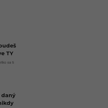
 budeš
ve TY
tko sa ti
ú daný
nikdy