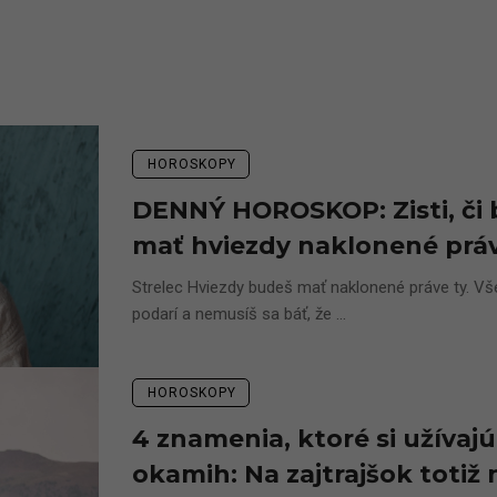
HOROSKOPY
DENNÝ HOROSKOP: Zisti, či
mať hviezdy naklonené prá
Strelec Hviezdy budeš mať naklonené práve ty. Vše
podarí a nemusíš sa báť, že ...
HOROSKOPY
4 znamenia, ktoré si užívaj
okamih: Na zajtrajšok totiž 