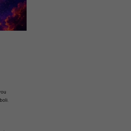
vou
boli.