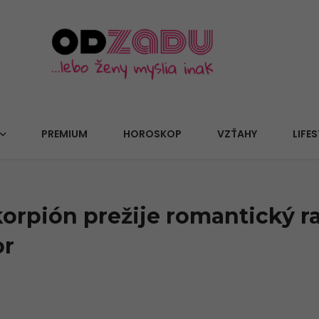
PREMIUM
HOROSKOP
VZŤAHY
LIFES
rpión prežije romantický ra
or