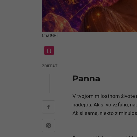
ChatGPT
ZDIEĽAŤ
Panna
V tvojom milostnom živote 
nádejou. Ak si vo vzťahu, na
Ak si sama, niekto z minulost