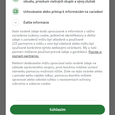
obsahu, prieskum cieľových skupín a vývoj služieb
Uchovávanie alebo prístup k informáciám na zariadení
Ďalšie informácie
Vaše osobné údaje budú spracúvané a informácie z vášho
zariadenia (súbory cookie, jedinečné identifikátory a ďalšie
údaje o zariadení) môžu byť ukladané a používané
225 partnermi a môžu s nimi byť zdieľané alebo môžu byť
využívané konkrétne týmito webovými stránkami. My a naši
partneri môžeme používať presné údaje o geolokácii.
Pozrite si
zoznam partnerov.
Niektorí dodávatelia môžu spracúvať vaše osobné údaje na
základe oprávneného záujmu, proti ktorému môžete vzniesť
námietku pomocou možností nižšie. Dole na tejto stránke alebo
v ponuke webu nájdite odkaz, pomocou ktorého môžete
spravovať alebo odvolať súhlas v nastaveniach ochrany
súkromia a súborov cookie.
Súhlasím