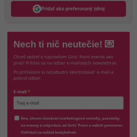
Pridať ako preferovaný zdroj
Odzadu, odkaz sa otvorí v nov
Nech ti nič neutečie! 💌
Chceš vedieť o najnovšom Girls' Point evente ako
prvá? Prihlás sa na odber e-mailových newslettrov.
Po prihlásení si nezabudni skontrolovať e-mail a
potvrď odber.
E-mail
*
Zadajte platnú e-mailovú adresu
Áno, chcem dostávať marketingové novinky, pozvánky
na eventy a inšpiráciu od Girls' Point a vašich partnerov.
Odhlásiť sa môžeš kedykoľvek.