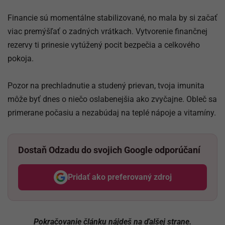
Financie sú momentálne stabilizované, no mala by si začať
viac premýšľať o zadných vrátkach. Vytvorenie finančnej
rezervy ti prinesie vytúžený pocit bezpečia a celkového
pokoja.
Pozor na prechladnutie a studený prievan, tvoja imunita
môže byť dnes o niečo oslabenejšia ako zvyčajne. Obleč sa
primerane počasiu a nezabúdaj na teplé nápoje a vitamíny.
Dostaň Odzadu do svojich Google odporúčaní
Pridať ako preferovaný zdroj
Odzadu, odkaz sa otvorí v nov
Pokračovanie článku nájdeš na ďalšej strane.