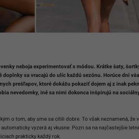
ovenky neboja experimentovať s módou. Krátke šaty, šortk
 doplnky sa vracajú do ulíc každú sezónu. Horúce dni vš
nych prešľapov, ktoré dokážu pokaziť dojem aj z inak pek
 robia nevedomky, iné sa nimi dokonca inšpirujú na sociáln
ým o tom, aby sme sa cítili dobre. To však neznamená, že v
 automaticky vyzerá aj vkusne. Pozri sa na najčastejšie letn
iciach prakticky každý rok.