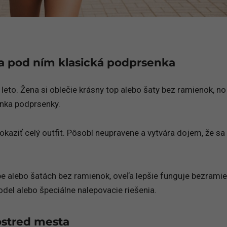
a pod ním klasická podprsenka
leto. Žena si oblečie krásny top alebo šaty bez ramienok, n
enka podprsenky.
okaziť celý outfit. Pôsobí neupravene a vytvára dojem, že sa
e alebo šatách bez ramienok, oveľa lepšie funguje bezrami
el alebo špeciálne nalepovacie riešenia.
ostred mesta