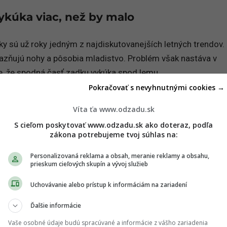
vykúka viac, než by malo
tky sú už roky jedným z najdiskutovanejších letných trendov
ýrazňujú nohy a pôsobia mladistvo. Problém však nastáva v
e, že spodná časť zadku vykúka spod lemu.
Pokračovať s nevyhnutnými cookies →
ncerky vyzerať odvážne a sexy, v bežnom živote často pôsobí
Víta ťa www.odzadu.sk
traktívnym outfitom a módnym prešľapom býva niekedy veľmi
S cieľom poskytovať www.odzadu.sk ako doteraz, podľa
zákona potrebujeme tvoj súhlas na:
Personalizovaná reklama a obsah, meranie reklamy a obsahu,
, vyber si model, ktorý postavu zvýrazní, ale zároveň niečo n
prieskum cieľových skupín a vývoj služieb
Uchovávanie alebo prístup k informáciám na zariadení
Ďalšie informácie
Vaše osobné údaje budú spracúvané a informácie z vášho zariadenia