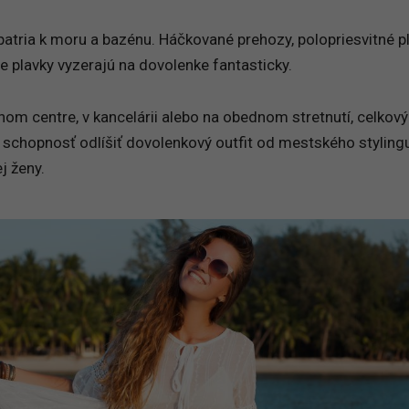
atria k moru a bazénu. Háčkované prehozy, polopriesvitné p
e plavky vyzerajú na dovolenke fantasticky.
nom centre, v kancelárii alebo na obednom stretnutí, celkový
 schopnosť odlíšiť dovolenkový outfit od mestského stylingu
j ženy.