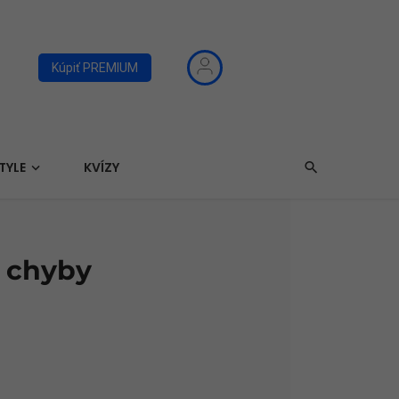
Kúpiť PREMIUM
TYLE
KVÍZY
e chyby