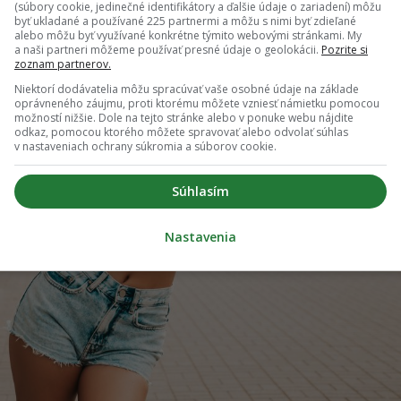
(súbory cookie, jedinečné identifikátory a ďalšie údaje o zariadení) môžu
byť ukladané a používané 225 partnermi a môžu s nimi byť zdieľané
alebo môžu byť využívané konkrétne týmito webovými stránkami. My
a naši partneri môžeme používať presné údaje o geolokácii.
Pozrite si
zoznam partnerov.
Niektorí dodávatelia môžu spracúvať vaše osobné údaje na základe
oprávneného záujmu, proti ktorému môžete vzniesť námietku pomocou
možností nižšie. Dole na tejto stránke alebo v ponuke webu nájdite
odkaz, pomocou ktorého môžete spravovať alebo odvolať súhlas
v nastaveniach ochrany súkromia a súborov cookie.
Súhlasím
Nastavenia