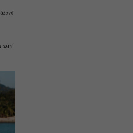
lážové
 patrí