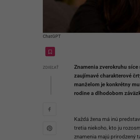
ChatGPT
Znamenia zverokruhu síce 
ZDIEĽAŤ
zaujímavé charakterové črt
manželom je konkrétny muž. 
rodine a dlhodobom záväz
Každá žena má inú predstav
tretia niekoho, kto ju rozos
znamenia majú prirodzený ta