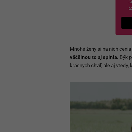
G
po
Mnohé ženy si na nich cenia
väčšinou to aj splnia.
Býk pa
krásnych chvíľ, ale aj vtedy,