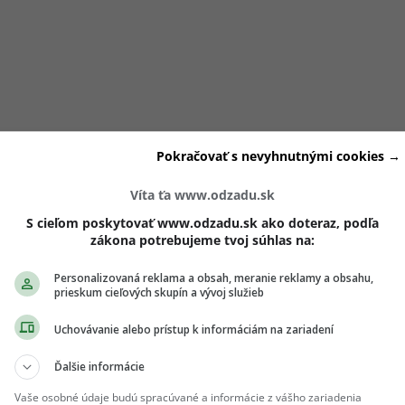
Pokračovať s nevyhnutnými cookies →
a narodeného v jednom z týchto štyroch znamení, možno si
dne nemala len tak pustiť.
Víta ťa www.odzadu.sk
S cieľom poskytovať www.odzadu.sk ako doteraz, podľa
zákona potrebujeme tvoj súhlas na:
Personalizovaná reklama a obsah, meranie reklamy a obsahu,
prieskum cieľových skupín a vývoj služieb
ivejších mužov celého zverokruhu
. Ak sa rozhodne pre váž
odobé dobrodružstvo, ale ako investíciu do spoločnej budúcn
Uchovávanie alebo prístup k informáciám na zariadení
Ďalšie informácie
pia na stabilitu, pokoj a istotu. Nepatria medzi typy, ktoré
Vaše osobné údaje budú spracúvané a informácie z vášho zariadenia
zrušenie alebo potrebujú pozornosť od iných žien. Keď miluj