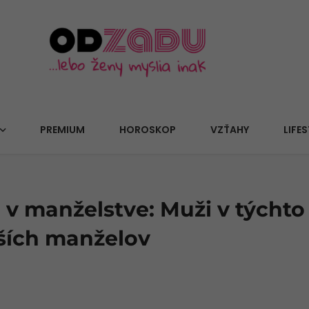
PREMIUM
HOROSKOP
VZŤAHY
LIFES
e v manželstve: Muži v tých
pších manželov