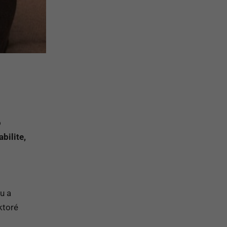
o
bilite,
u a
ktoré