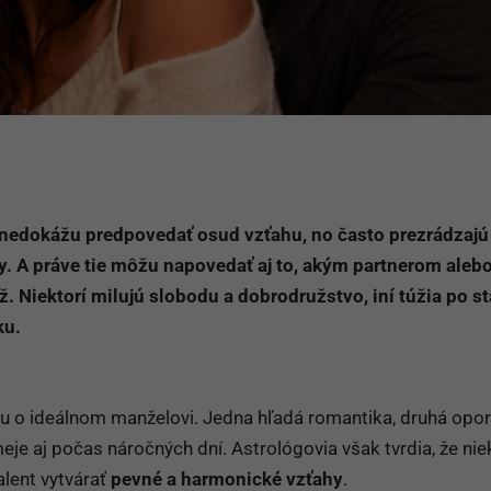
nedokážu predpovedať osud vzťahu, no často prezrádzajú
y. A práve tie môžu napovedať aj to, akým partnerom aleb
Niektorí milujú slobodu a dobrodružstvo, iní túžia po sta
ku.
u o ideálnom manželovi. Jedna hľadá romantika, druhá opor
meje aj počas náročných dní. Astrológovia však tvrdia, že nie
lent vytvárať
pevné a harmonické vzťahy
.