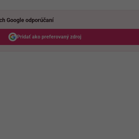
ich Google odporúčaní
Pridať ako preferovaný zdroj
Odzadu, odkaz sa otvorí v novom okne