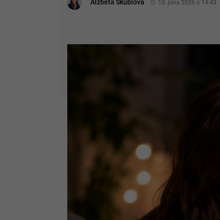
Alžbeta Škublová
10. júna 2026 o 14:43