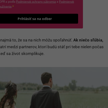
(otvorí sa v novom okne)
DPR a podľa
Podmienok ochrany súkromia
a
Podmienok
(otvorí sa v novom okne)
užívania
.
*
Odošle formulár 
Prihlásiť sa na odber
 najmä to, že sa na nich môžu spoľahnúť.
Ak niečo sľúbia,
trí medzi partnerov, ktorí budú stáť pri tebe nielen počas
 keď sa život skomplikuje.