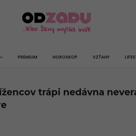
PREMIUM
HOROSKOP
VZŤAHY
LIFES
ížencov trápi nedávna never
re