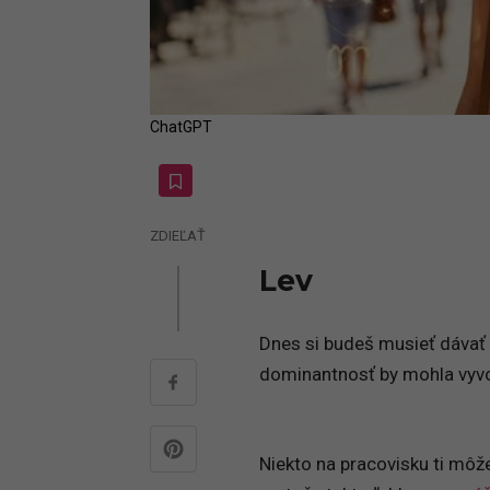
ChatGPT
ZDIEĽAŤ
Lev
Dnes si budeš musieť dávať 
dominantnosť by mohla vyvol
Niekto na pracovisku ti môže