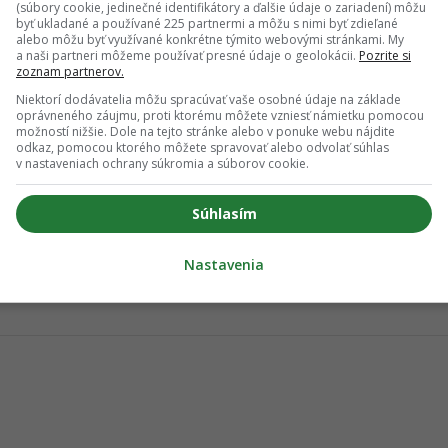
(súbory cookie, jedinečné identifikátory a ďalšie údaje o zariadení) môžu
byť ukladané a používané 225 partnermi a môžu s nimi byť zdieľané
alebo môžu byť využívané konkrétne týmito webovými stránkami. My
ich Google odporúčaní
a naši partneri môžeme používať presné údaje o geolokácii.
Pozrite si
zoznam partnerov.
Pridať ako preferovaný zdroj
Niektorí dodávatelia môžu spracúvať vaše osobné údaje na základe
Odzadu, odkaz sa otvorí v novom okne
oprávneného záujmu, proti ktorému môžete vzniesť námietku pomocou
možností nižšie. Dole na tejto stránke alebo v ponuke webu nájdite
odkaz, pomocou ktorého môžete spravovať alebo odvolať súhlas
v nastaveniach ochrany súkromia a súborov cookie.
kračovanie článku nájdeš na ďalšej strane.
Súhlasím
Nastavenia
PREDCHÁDZAJÚCE