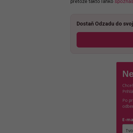
pretože takto ľahko
spoznáš,
Dostaň Odzadu do svoj
Ne
Chceš
Prihl
Po pr
odber
E-ma