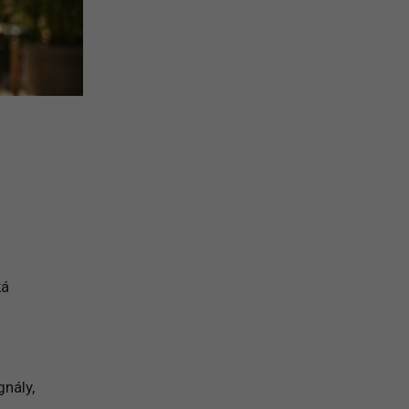
ká
gnály,