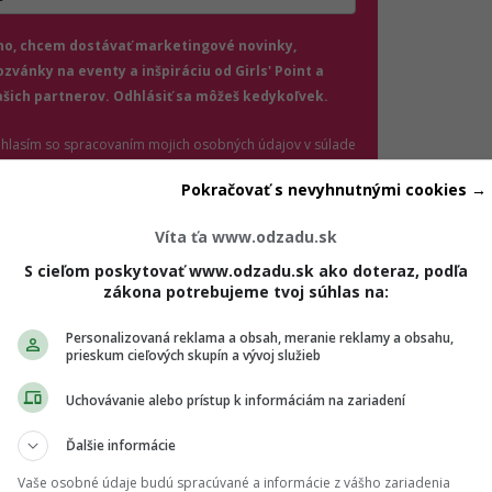
jte platnú e-mailovú adresu
no, chcem dostávať marketingové novinky,
ozvánky na eventy a inšpiráciu od Girls' Point a
ašich partnerov. Odhlásiť sa môžeš kedykoľvek.
úhlasím so spracovaním mojich osobných údajov v súlade
(otvorí sa v novom okne)
 GDPR a podľa
Podmienok ochrany súkromia
a
(otvorí sa v novom okne)
odmienok používania
.
*
Pokračovať s nevyhnutnými cookies →
Odošle formulár 
Víta ťa www.odzadu.sk
Prihlásiť sa na odber
S cieľom poskytovať www.odzadu.sk ako doteraz, podľa
zákona potrebujeme tvoj súhlas na:
ale zbytočne neriskuj s rýchlymi zárobkami. Drž sa overenýc
Personalizovaná reklama a obsah, meranie reklamy a obsahu,
prieskum cieľových skupín a vývoj služieb
ukám na internete.
Uchovávanie alebo prístup k informáciám na zariadení
ávne držanie tela. Dlhé sedenie pred počítačom ti nerobí dob
Ďalšie informácie
 strečing.
Vaše osobné údaje budú spracúvané a informácie z vášho zariadenia