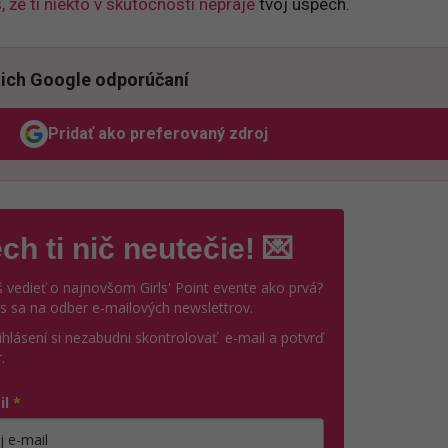
 že ti niekto v skutočnosti nepraje
tvoj úspech.
ich Google odporúčaní
Pridať ako preferovaný zdroj
Odzadu, odkaz sa otvorí v novom okne
ch ti nič neutečie! 💌
 vedieť o najnovšom Girls' Point evente ako prvá?
ás sa na odber e-mailových newslettrov.
ihlásení si nezabudni skontrolovať e-mail a potvrď
.
il
*