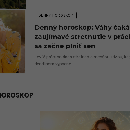
DENNÝ HOROSKOP
Denný horoskop: Váhy čaká
zaujímavé stretnutie v práci
sa začne plniť sen
Lev V práci sa dnes stretneš s menšou krízou, keď
deadlinom vypadne ...
HOROSKOP