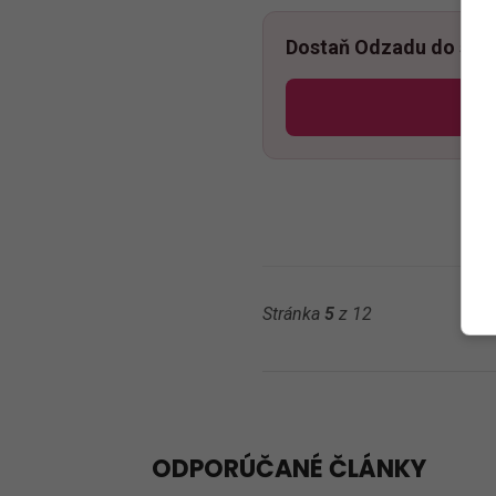
Dostaň Odzadu do svoj
Po
Stránka
5
z 12
ODPORÚČANÉ ČLÁNKY