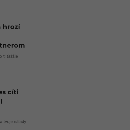
 hrozí
artnerom
 ti ťažšie
s cíti
l
a tvoje nálady