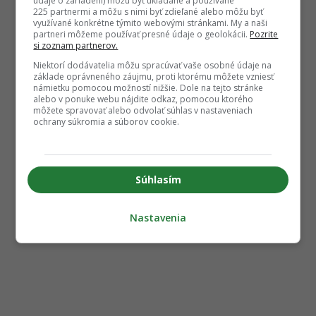
údaje o zariadení) môžu byť ukladané a používané
225 partnermi a môžu s nimi byť zdieľané alebo môžu byť
využívané konkrétne týmito webovými stránkami. My a naši
partneri môžeme používať presné údaje o geolokácii.
Pozrite
si zoznam partnerov.
Niektorí dodávatelia môžu spracúvať vaše osobné údaje na
základe oprávneného záujmu, proti ktorému môžete vzniesť
námietku pomocou možností nižšie. Dole na tejto stránke
alebo v ponuke webu nájdite odkaz, pomocou ktorého
môžete spravovať alebo odvolať súhlas v nastaveniach
ochrany súkromia a súborov cookie.
Súhlasím
Nastavenia