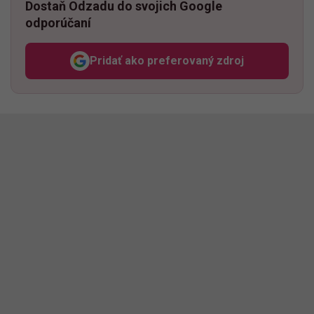
Dostaň Odzadu do svojich Google
odporúčaní
Pridať ako preferovaný zdroj
Odzadu, odkaz sa otvorí v n