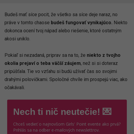
Budeš mať síce pocit, že všetko sa síce deje naraz, no
práve v tomto chaose
budeš fungovať vynikajúco.
Niekto
dokonca ocení tvoj nápad alebo riešenie, ktoré ostatným
akosi uniklo.
Pokiaľ si nezadaná, priprav sa na to, že
niekto z tvojho
okolia prejaví o teba väčší záujem
, než si si doteraz
pripúšťala. Tie vo vzťahu si budú užívať čas so svojimi
drahými polovičkami. Spoločné chvíle im prospejú viac, ako
očakávali.
Nech ti nič neutečie! 💌
Chceš vedieť o najnovšom Girls' Point evente ako prvá?
Prihlás sa na odber e-mailových newslettrov.