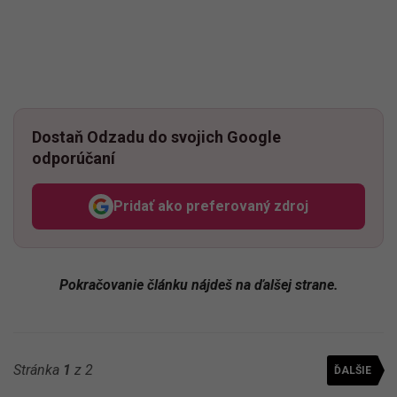
Dostaň Odzadu do svojich Google
odporúčaní
Pridať ako preferovaný zdroj
Odzadu, odkaz sa otvorí v n
Pokračovanie článku nájdeš na ďalšej strane.
Stránka
1
z 2
ĎALŠIE