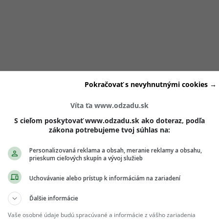
bjavovalo v súvislosti s
obavami o jej stav, najmä po
zverej
Pokračovať s nevyhnutnými cookies →
 Man v roku 2022
. Na fotografiách
pôsobila dezorientova
chickom a fyzickom zdraví v tom období. Neskôr sama priznal
Víta ťa www.odzadu.sk
p jej života
.
S cieľom poskytovať www.odzadu.sk ako doteraz, podľa
zákona potrebujeme tvoj súhlas na:
sa detailne vrátila v podcaste
Call Her Daddy
, kde opísala, 
Personalizovaná reklama a obsah, meranie reklamy a obsahu,
prieskum cieľových skupín a vývoj služieb
a už ako 14-ročná
.
„Keď som prvýkrát začala brať d****, bolo
m sa, akoby som našla samu seba,
„
uviedla.
Uchovávanie alebo prístup k informáciám na zariadení
Ďalšie informácie
ch ti nič neutečie! 💌
Vaše osobné údaje budú spracúvané a informácie z vášho zariadenia