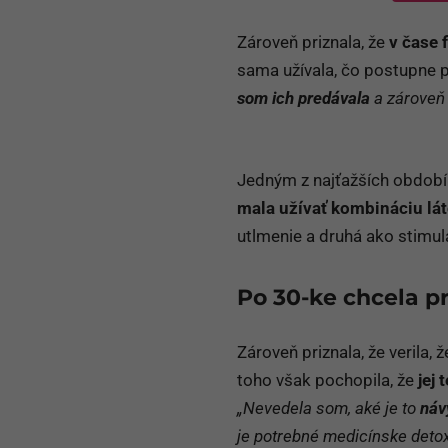
Zároveň priznala, že
v čase 
sama užívala, čo postupne 
som ich predávala
a zároveň a
Jedným z najťažších období 
mala užívať kombináciu lá
utlmenie a druhá ako stimulá
Po 30-ke chcela p
Zároveň priznala, že verila
toho však pochopila, že
jej 
„Nevedela som, aké je to
náv
je potrebné medicínske detox