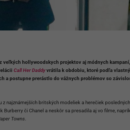
z veľkých hollywoodskych projektov aj módnych kampaní,
relácii
Call Her Daddy
vrátila k obdobiu, ktoré podľa vlastn
koch a postupne prerástlo do vážnych problémov so závisl
nu z najznámejších britských modeliek a herečiek posledných
k Burberry či Chanel a neskôr sa presadila aj vo filme, naprí
aper Towns
.