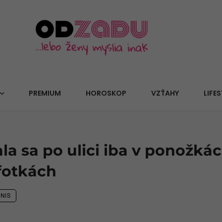
PREMIUM
HOROSKOP
VZŤAHY
LIFES
ala sa po ulici iba v ponožká
fotkách
NIS