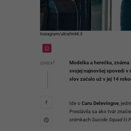
Instagram/ultrafm98.3
Modelka a herečka, známa 
ZDIEĽAŤ
svojej najnovšej spovedi v 
slov začalo už v jej 14 ro
Ide o
Caru Delevingne
, jed
Preslávila sa ako tvár značie
snímkach
Suicide Squad
či
P