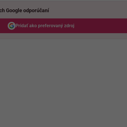
ich Google odporúčaní
Pridať ako preferovaný zdroj
Odzadu, odkaz sa otvorí v novom okne