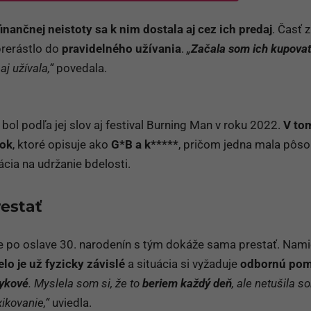
finančnej neistoty sa k nim dostala aj cez ich
predaj
. Časť z
prerástlo do
pravidelného užívania
.
„
Začala som ich kupovať
j užívala,“
povedala.
bol podľa jej slov aj festival Burning Man v roku 2022.
V to
tok
, ktoré opisuje ako
G*B a k*****
, pričom jedna mala pôso
cia na udržanie bdelosti.
restať
, že po oslave 30. narodenín s tým dokáže sama prestať. Nam
telo je už fyzicky závislé
a situácia si vyžaduje
odbornú po
ykové
. Myslela som si, že to
beriem každý deň
, ale netušila s
ikovanie,“
uviedla.