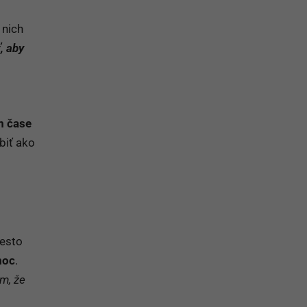
 nich
, aby
m čase
biť ako
iesto
moc
.
om, že