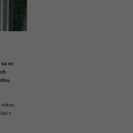
 sa vo
ých
osťou.
 rokov.
klad v