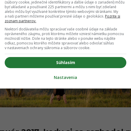
(súbory cookie, jedinečné identifikátory a ďalšie údaje o zariadení) môžu
byť ukladané a používané 225 partnermi a môžu s nimi byť zdieľané
alebo môžu byť využívané konkrétne týmito webovými stránkami. My
a naši partneri môžeme používať presné údaje o geolokácii.
Pozrite si
zoznam partnerov.
Niektorí dodávatelia môžu spracúvať vaše osobné údaje na základe
oprávneného záujmu, proti ktorému môžete vzniesť námietku pomocou
možností nižšie. Dole na tejto stránke alebo v ponuke webu nájdite
odkaz, pomocou ktorého môžete spravovať alebo odvolať súhlas
v nastaveniach ochrany súkromia a súborov cookie.
Súhlasím
Nastavenia