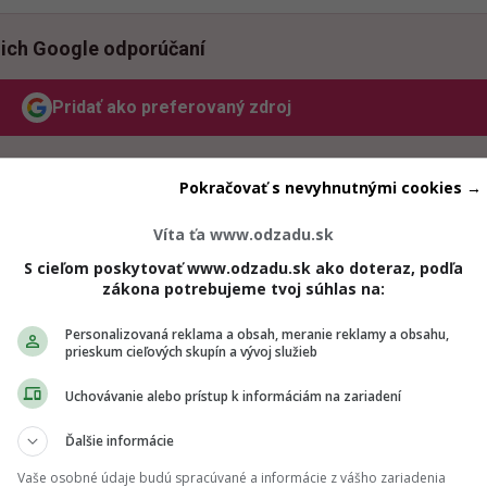
ich Google odporúčaní
Pridať ako preferovaný zdroj
Odzadu, odkaz sa otvorí v novom okne
Pokračovať s nevyhnutnými cookies →
š, nielen
o dôvodoch
, pre ktoré sa tak rozhodol konať, ale tie
yšlienkach
počas tejto premeny. Taktiež
o stravovacích ná
Víta ťa www.odzadu.sk
iu a naopak chudnutiu. Neopomenieme ani
pohyb
, ktorý je a
S cieľom poskytovať www.odzadu.sk ako doteraz, podľa
zákona potrebujeme tvoj súhlas na:
anie si kvalitného zdravotného stavu.
Personalizovaná reklama a obsah, meranie reklamy a obsahu,
prieskum cieľových skupín a vývoj služieb
 a zaujímavých informácií
ťa privedú presne na to miesto,
ať.
Matúš napokon prijal ďalšiu výzvu a aktuálne sa nachádza
Uchovávanie alebo prístup k informáciám na zariadení
emene po druhýkrát.
Ďalšie informácie
Vaše osobné údaje budú spracúvané a informácie z vášho zariadenia