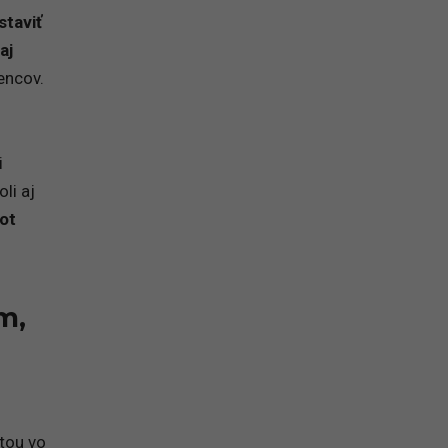
staviť
aj
encov.
m
i
li aj
ot
m,
itou vo