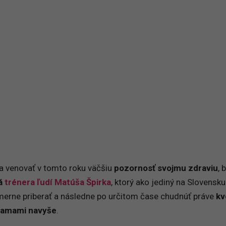
la venovať v tomto roku väčšiu
pozornosť svojmu zdraviu
, 
vá
trénera ľudí Matúša Špirka
, ktorý ako jediný na Slovensku
merne priberať a následne po určitom čase chudnúť práve
kv
gramami navyše
.