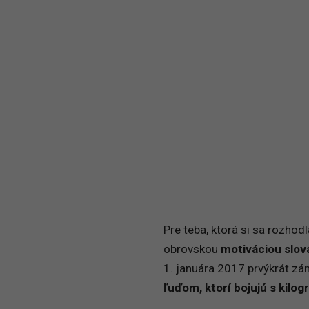
Pre teba, ktorá si sa rozhod
obrovskou
motiváciou slo
1. januára 2017 prvýkrát zá
ľuďom, ktorí bojujú s kilo