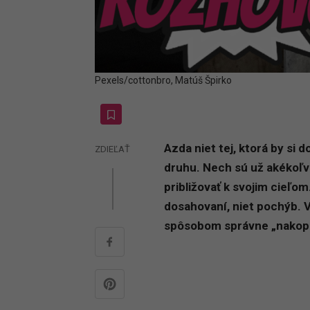
Pexels/cottonbro, Matúš Špirko
Azda niet tej, ktorá by si
ZDIEĽAŤ
druhu. Nech sú už akékoľve
približovať k svojim cieľo
dosahovaní, niet pochýb. 
spôsobom správne „nakop