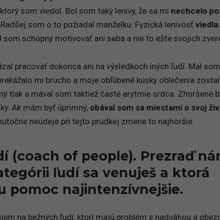
ktorý som viedol. Bol som taký lenivý, že sa mi
nechcelo po
 Radšej som o to požiadal manželku. Fyzická lenivosť
viedla 
l som schopný motivovať ani seba a nie to ešte svojich zver
al pracovať dokonca ani na výsledkoch iných ľudí. Mal so
 prekážalo mi brucho a moje obľúbené kúsky oblečenia zostal
vný tlak a mával som taktiež časté arytmie srdca. Zhoršené bo
dky. Ak mám byť úprimný,
obával som sa miestami o svoj živ
kutočne neudeje pri tejto prudkej zmene to najhoršie.
dí (coach of people). Prezraď ná
tegórii ľudí sa venuješ a ktorá
u pomoc najintenzívnejšie.
zujem na bežných ľudí, ktorí majú problém s nadváhou a obez