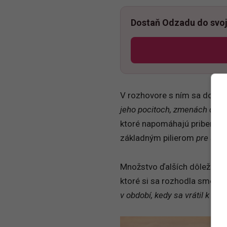
Dostaň Odzadu do svoj
V rozhovore s ním sa dozvie
jeho pocitoch, zmenách či m
ktoré napomáhajú priberan
základným pilierom
pre udrž
Množstvo ďalších dôležitých
ktoré si sa rozhodla smerov
v období, kedy sa vrátil k pr