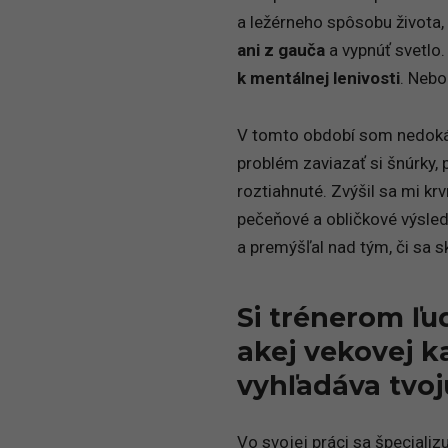
a ležérneho spôsobu života, 
ani z gauča
a vypnúť svetlo.
k mentálnej lenivosti
. Nebo
V tomto období som nedokáz
problém zaviazať si šnúrky,
roztiahnuté. Zvýšil sa mi kr
pečeňové a obličkové výsle
a premýšľal nad tým, či sa s
Si trénerom ľu
akej vekovej ka
vyhľadáva tvoj
Vo svojej práci sa špeciali