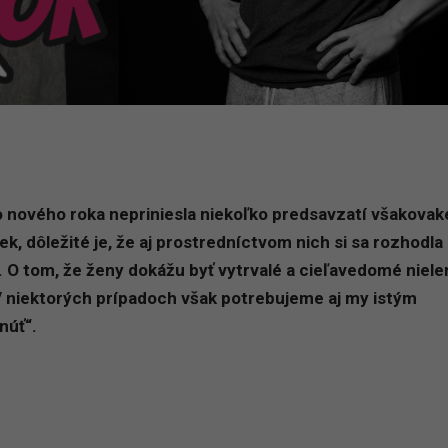
 do nového roka nepriniesla niekoľko predsavzatí všakova
k, dôležité je, že aj prostredníctvom nich si sa rozhodla
m. O tom, že ženy dokážu byť vytrvalé a cieľavedomé nielen
V niektorých prípadoch však potrebujeme aj my istým
núť“.