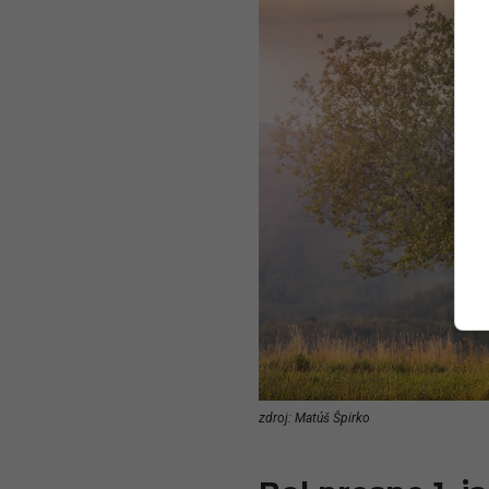
zdroj: Matúš Špirko