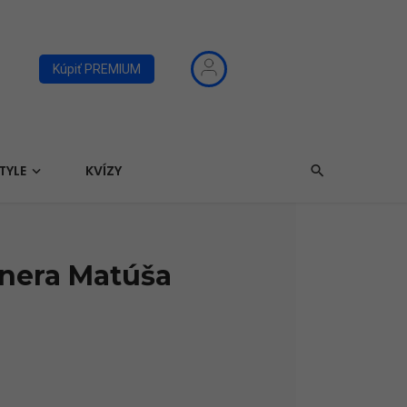
Kúpiť PREMIUM
TYLE
KVÍZY
énera Matúša