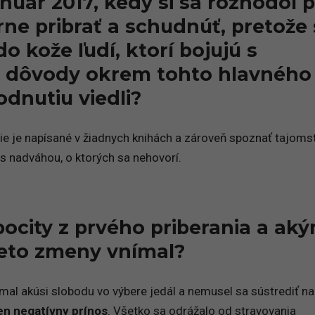
anuár 2017, kedy si sa rozhodol 
ne pribrať a schudnúť, pretože 
do kože ľudí, ktorí bojujú s
 dôvody okrem tohto hlavného
dnutiu viedli?
nie je napísané v žiadnych knihách a zároveň spoznať tajoms
s nadváhou, o ktorých sa nehovorí.
 pocity z prvého priberania a ak
ieto zmeny vnímal?
al akúsi slobodu vo výbere jedál a nemusel sa sústrediť na
en negatívny prínos
. Všetko sa odrážalo od stravovania