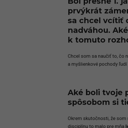
Bol presne 1. j
prvýkrát zámer
sa chcel vcítiť 
nadváhou. Aké
k tomuto rozho
Chcel som sa naučiť to, čo 
a myšlienkové pochody ľudí 
Aké boli tvoje
spôsobom si t
Okrem skutočnosti, že som m
disciplínu to malo pre mňa
l