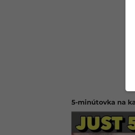
5-minútovka na k