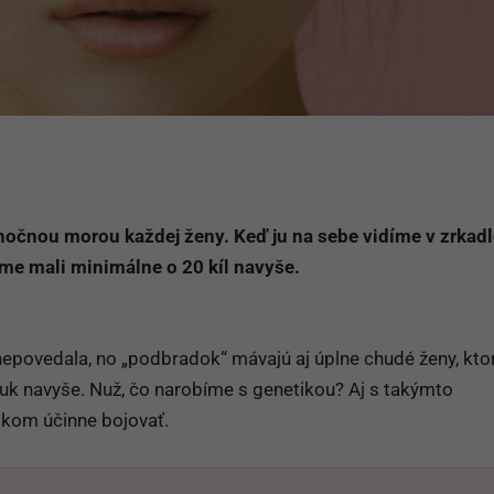
nočnou morou každej ženy. Keď ju na sebe vidíme v zrkadl
sme mali minimálne o 20 kíl navyše.
epovedala, no „podbradok“ mávajú aj úplne chudé ženy, kto
uk navyše. Nuž, čo narobíme s genetikou? Aj s takýmto
kom účinne bojovať.