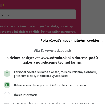
il
*
jte platnú e-mailovú adresu
no, chcem dostávať marketingové novinky, pozvánky
 eventy a inšpiráciu od Girls' Point a vašich partnerov.
dhlásiť sa môžeš kedykoľvek.
Pokračovať s nevyhnutnými cookies →
hlasím so spracovaním mojich osobných údajov v súlade s
Víta ťa www.odzadu.sk
(otvorí sa v novom okne)
DPR a podľa
Podmienok ochrany súkromia
a
Podmienok
(otvorí sa v novom okne)
užívania
.
*
S cieľom poskytovať www.odzadu.sk ako doteraz, podľa
zákona potrebujeme tvoj súhlas na:
Odošle formulár 
Prihlásiť sa na odber
Personalizovaná reklama a obsah, meranie reklamy a obsahu,
prieskum cieľových skupín a vývoj služieb
Uchovávanie alebo prístup k informáciám na zariadení
Ďalšie informácie
Vaše osobné údaje budú spracúvané a informácie z vášho zariadenia