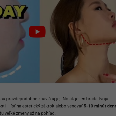
a pravdepodobne zbavíš aj jej. No ak je len brada tvoja
ti – ísť na estetický zákrok alebo venovať
5-10 minút den
ážu veľké zmeny už na pohľad.