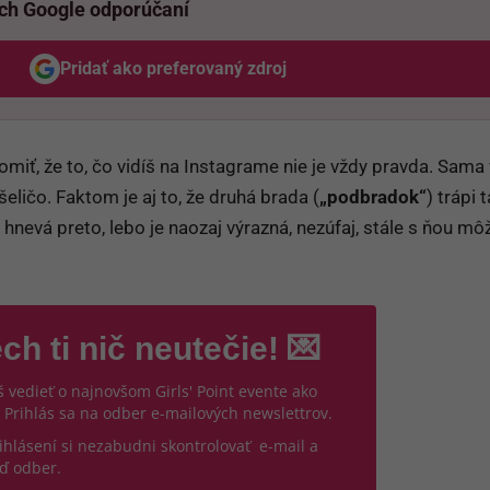
ich Google odporúčaní
Pridať ako preferovaný zdroj
Odzadu, odkaz sa otvorí v novom okne
iť, že to, čo vidíš na Instagrame nie je vždy pravda. Sama 
ličo. Faktom je aj to, že druhá brada (
„podbradok“
) trápi
 hnevá preto, lebo je naozaj výrazná, nezúfaj, stále s ňou mô
ch ti nič neutečie! 💌
 vedieť o najnovšom Girls' Point evente ako
 Prihlás sa na odber e-mailových newslettrov.
ihlásení si nezabudni skontrolovať e-mail a
ď odber.