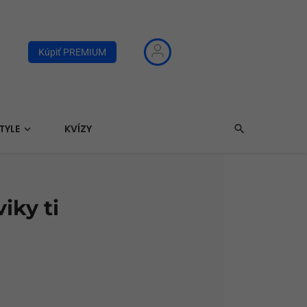
Kúpiť PREMIUM
TYLE
KVÍZY
iky ti