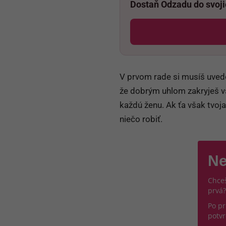
Dostaň Odzadu do svoj
V prvom rade si musíš uvedom
že dobrým uhlom zakryješ vše
každú ženu. Ak ťa však tvoja
niečo robiť.
Ne
Chceš
prvá?
Po pr
potvr