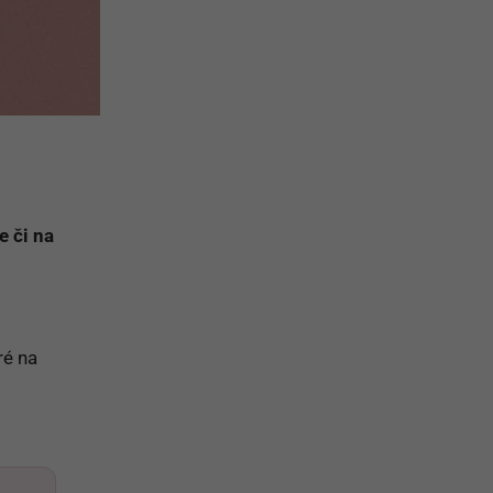
e či na
ré na