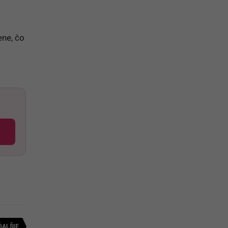
ene, čo
ĎALŠIE