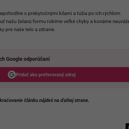
nepohodlne s prebytočnými kilami a túžia po ich rýchlom
nuť našu želanú formu robíme veľké chyby a konáme neuváž
 pre naše telo a zdravie.
ich Google odporúčaní
Pridať ako preferovaný zdroj
Odzadu, odkaz sa otvorí v novom okne
kračovanie článku nájdeš na ďalšej strane.