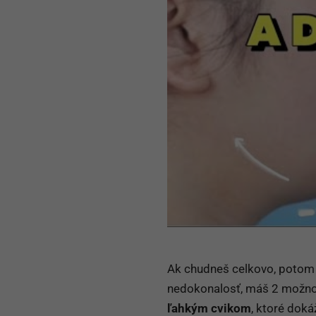
Ak chudneš celkovo, potom s
nedokonalosť, máš 2 možnos
ľahkým cvikom
, ktoré dok