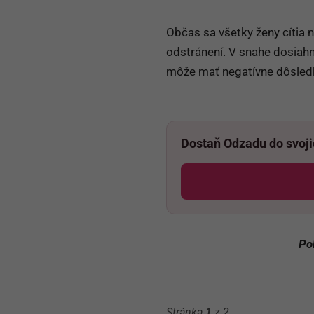
Občas sa všetky ženy cítia 
odstránení. V snahe dosiah
môže mať negatívne dôsledky
Dostaň Odzadu do svoj
Po
Stránka
1
z 2