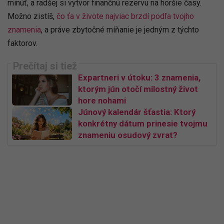
minúť, a radšej si vytvor finančnú rezervu na horšie časy.
Možno zistíš,
čo ťa v živote najviac brzdí podľa tvojho
znamenia
, a práve zbytočné míňanie je jedným z týchto
faktorov.
Expartneri v útoku: 3 znamenia,
ktorým jún otočí milostný život
hore nohami
Júnový kalendár šťastia: Ktorý
konkrétny dátum prinesie tvojmu
znameniu osudový zvrat?