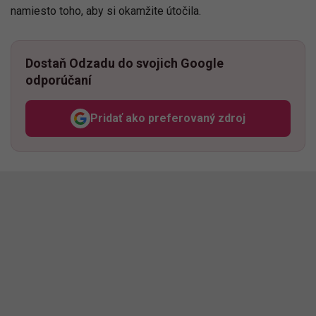
namiesto toho, aby si okamžite útočila.
Dostaň Odzadu do svojich Google
odporúčaní
Pridať ako preferovaný zdroj
Odzadu, odkaz sa otvorí v n