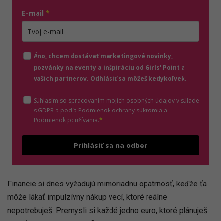
E-mail
*
Zadajte platnú e-mailovú adresu
Áno, chcem dostávať marketingové novinky,
pozvánky na eventy a inšpiráciu od Girls' Point a
vašich partnerov. Odhlásiť sa môžeš kedykoľvek.
Súhlasím so spracovaním mojich osobných údajov v súlade
(otvorí sa v novom o
s GDPR a podľa
Podmienok ochrany súkromia
a
(otvorí sa v novom okne)
Podmienok používania
.
*
Odošle
Prihlásiť sa na odber
Financie si dnes vyžadujú mimoriadnu opatrnosť, keďže ťa
môže lákať impulzívny nákup vecí, ktoré reálne
nepotrebuješ. Premysli si každé jedno euro, ktoré plánuješ