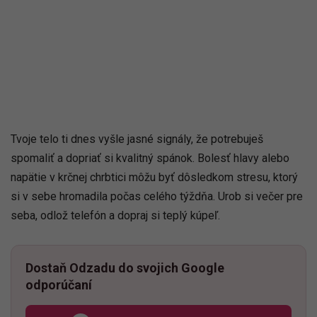
Tvoje telo ti dnes vyšle jasné signály, že potrebuješ
spomaliť a dopriať si kvalitný spánok. Bolesť hlavy alebo
napätie v krčnej chrbtici môžu byť dôsledkom stresu, ktorý
si v sebe hromadila počas celého týždňa. Urob si večer pre
seba, odlož telefón a dopraj si teplý kúpeľ.
Dostaň Odzadu do svojich Google
odporúčaní