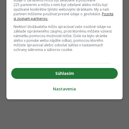
údaje o zariadení) môžu byť ukladané a používané
225 partnermi a môžu s nimi byť zdieľané alebo môžu byť
využívané konkrétne týmito webovými stránkami. My a naši
partneri môžeme používať presné údaje o geolokácii.
Pozrite
si zoznam partnerov.
Niektorí dodávatelia môžu spracúvať vaše osobné údaje na
základe oprávneného záujmu, proti ktorému môžete vzniesť
námietku pomocou možností nižšie. Dole na tejto stránke
alebo v ponuke webu nájdite odkaz, pomocou ktorého
môžete spravovať alebo odvolať súhlas v nastaveniach
ochrany súkromia a súborov cookie.
Súhlasím
Nastavenia