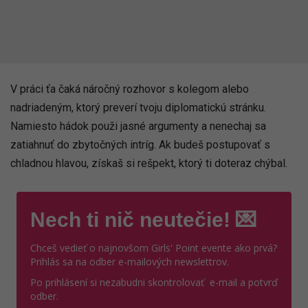
V práci ťa čaká náročný rozhovor s kolegom alebo
nadriadeným, ktorý preverí tvoju diplomatickú stránku.
Namiesto hádok použi jasné argumenty a nenechaj sa
zatiahnuť do zbytočných intríg. Ak budeš postupovať s
chladnou hlavou, získaš si rešpekt, ktorý ti doteraz chýbal.
Nech ti nič neutečie! 💌
Chceš vedieť o najnovšom Girls' Point evente ako prvá?
Prihlás sa na odber e-mailových newslettrov.
Po prihlásení si nezabudni skontrolovať e-mail a potvrď
odber.