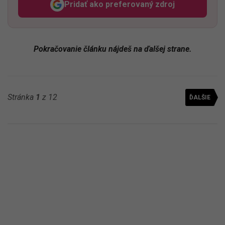
Pridať ako preferovaný zdroj
Odzadu, odkaz sa otvorí v n
Pokračovanie článku nájdeš na ďalšej strane.
Stránka
1
z 12
ĎALŠIE