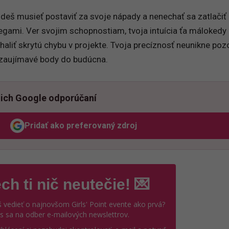
udeš musieť postaviť za svoje nápady a nenechať sa zatlačiť
gami. Ver svojim schopnostiam, tvoja intuícia ťa málokedy
aliť skrytú chybu v projekte. Tvoja precíznosť neunikne poz
ť zaujímavé body do budúcna.
ich Google odporúčaní
Pridať ako preferovaný zdroj
Odzadu, odkaz sa otvorí v novom okne
ch ti nič neutečie! 💌
 vedieť o najnovšom Girls' Point evente ako prvá?
ás sa na odber e-mailových newslettrov.