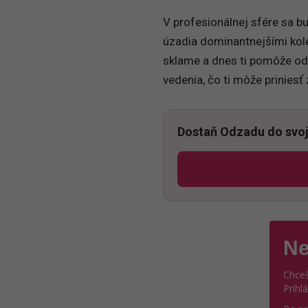
V profesionálnej sfére sa b
úzadia dominantnejšími kole
sklame a dnes ti pomôže odh
vedenia, čo ti môže prinies
Dostaň Odzadu do svoj
Ne
Chceš
Prihl