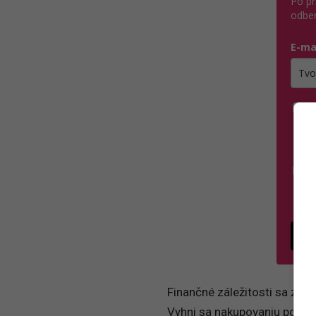
Po pr
odber
E-ma
Zada
Á
p
v
S
s
P
Finančné záležitosti sa začí
Vyhni sa nakupovaniu pod vp