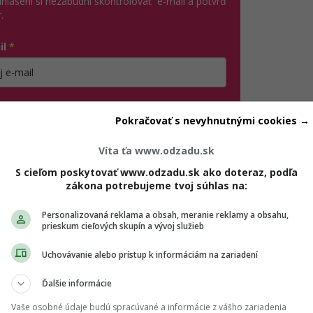
ihlásení si nezabudni skontrolovať e-mail a potvrď
.
il
*
jte platnú e-mailovú adresu
no, chcem dostávať marketingové novinky,
Pokračovať s nevyhnutnými cookies →
ozvánky na eventy a inšpiráciu od Girls' Point a
ašich partnerov. Odhlásiť sa môžeš kedykoľvek.
Víta ťa www.odzadu.sk
úhlasím so spracovaním mojich osobných údajov v súlade
S cieľom poskytovať www.odzadu.sk ako doteraz, podľa
(otvorí sa v novom okne)
 GDPR a podľa
Podmienok ochrany súkromia
a
zákona potrebujeme tvoj súhlas na:
(otvorí sa v novom okne)
odmienok používania
.
*
Personalizovaná reklama a obsah, meranie reklamy a obsahu,
prieskum cieľových skupín a vývoj služieb
Odošle formulár 
Prihlásiť sa na odber
Uchovávanie alebo prístup k informáciám na zariadení
Ďalšie informácie
najú uberať správnym smerom, no stále by si mala byť pri ze
Vaše osobné údaje budú spracúvané a informácie z vášho zariadenia
lyvom emócií, kedy máš tendenciu riešiť zlú náladu materiá