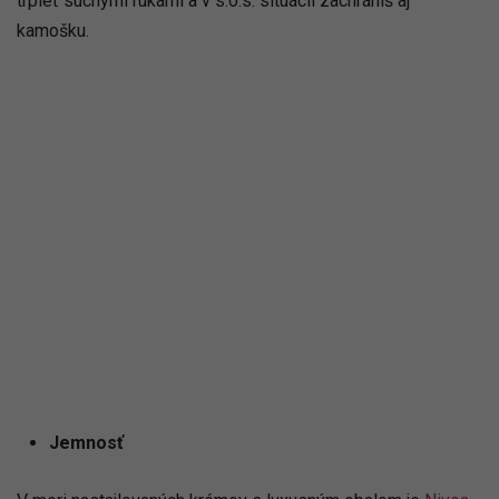
trpieť suchými rukami a v s.o.s. situácii zachrániš aj
kamošku.
Jemnosť