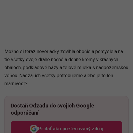
Možno si teraz neveriacky zdvihla obočie a pomyslela na
tie všetky svoje drahé nočné a denné krémy v krásnych
obaloch, podkladové bázy a telové mlieka s nadpozemskou
vôňou. Naozaj ich všetky potrebujeme alebo je to len
márnivosť?
Dostaň Odzadu do svojich Google
odporúčaní
Pridať ako preferovaný zdroj
Odzadu, odkaz sa otvorí v n