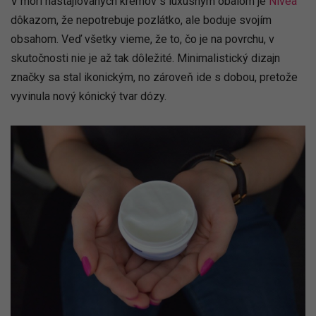
V mori nastajlovaných krémov s luxusným obalom je
Nivea
dôkazom, že nepotrebuje pozlátko, ale boduje svojím
obsahom. Veď všetky vieme, že to, čo je na povrchu, v
skutočnosti nie je až tak dôležité. Minimalistický dizajn
značky sa stal ikonickým, no zároveň ide s dobou, pretože
vyvinula nový kónický tvar dózy.