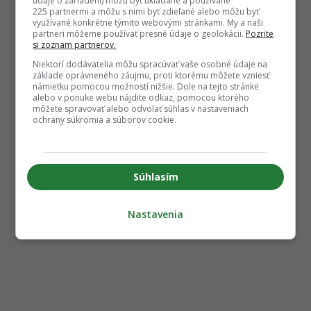
údaje o zariadení) môžu byť ukladané a používané
225 partnermi a môžu s nimi byť zdieľané alebo môžu byť
využívané konkrétne týmito webovými stránkami. My a naši
partneri môžeme používať presné údaje o geolokácii.
Pozrite
si zoznam partnerov.
Niektorí dodávatelia môžu spracúvať vaše osobné údaje na
základe oprávneného záujmu, proti ktorému môžete vzniesť
námietku pomocou možností nižšie. Dole na tejto stránke
alebo v ponuke webu nájdite odkaz, pomocou ktorého
môžete spravovať alebo odvolať súhlas v nastaveniach
ochrany súkromia a súborov cookie.
Súhlasím
Nastavenia