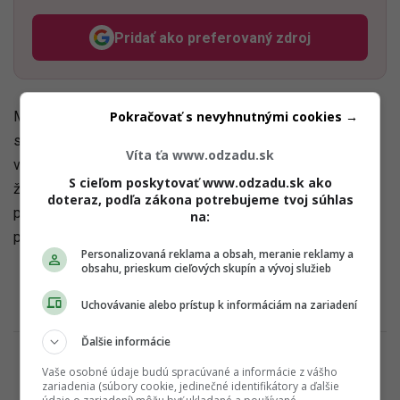
Pridať ako preferovaný zdroj
Odzadu, odkaz sa otvorí v n
Pokračovať s nevyhnutnými cookies →
Mnohé značky nás často presviedčajú o tom, že ich krém
síce je drahý, ale zbaví ťa prvých vrások, iný definitívne
Víta ťa www.odzadu.sk
vylieči tvoje vyrážky a ďalší je zas z diamantov a zmení
S cieľom poskytovať www.odzadu.sk ako
život. Nivea hrá čistú hru. Nechváli sa niečím, čím nie je, ale
doteraz, podľa zákona potrebujeme tvoj súhlas
ponúka rokmi overenú kvalitu za prijateľnú cenu. Čo viac si
na:
priať?
Personalizovaná reklama a obsah, meranie reklamy a
obsahu, prieskum cieľových skupín a vývoj služieb
Uchovávanie alebo prístup k informáciám na zariadení
Ďalšie informácie
Vaše osobné údaje budú spracúvané a informácie z vášho
zariadenia (súbory cookie, jedinečné identifikátory a ďalšie