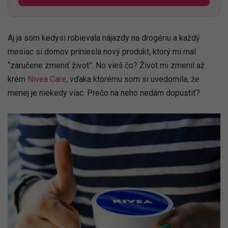
Aj ja som kedysi robievala nájazdy na drogériu a každý
mesiac si domov priniesla nový produkt, ktorý mi mal
“zaručene zmeniť život”. No vieš čo? Život mi zmenil až
krém
Nivea Care
, vďaka ktorému som si uvedomila, že
menej je niekedy viac. Prečo na neho nedám dopustiť?