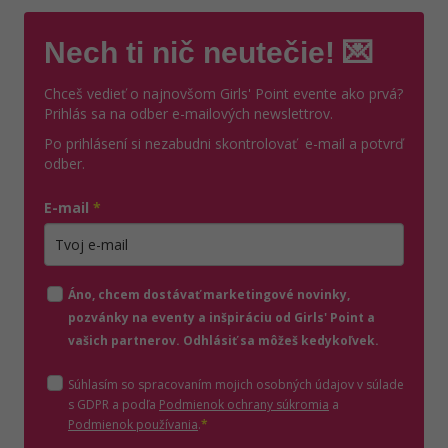
Nech ti nič neutečie! 💌
Chceš vedieť o najnovšom Girls' Point evente ako prvá?
Prihlás sa na odber e-mailových newslettrov.
Po prihlásení si nezabudni skontrolovať e-mail a potvrď
odber.
E-mail
*
Zadajte platnú e-mailovú adresu
Áno, chcem dostávať marketingové novinky,
pozvánky na eventy a inšpiráciu od Girls' Point a
vašich partnerov. Odhlásiť sa môžeš kedykoľvek.
Súhlasím so spracovaním mojich osobných údajov v súlade
(otvorí sa v novom o
s GDPR a podľa
Podmienok ochrany súkromia
a
(otvorí sa v novom okne)
Podmienok používania
.
*