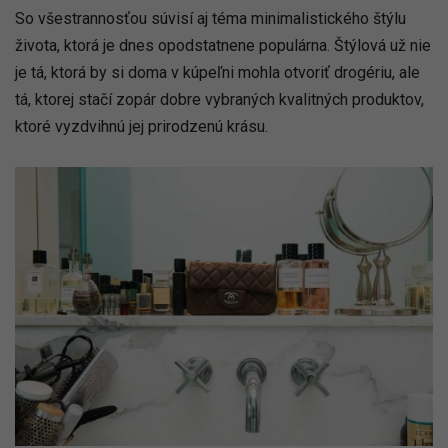
So všestrannosťou súvisí aj téma minimalistického štýlu
života, ktorá je dnes opodstatnene populárna. Štýlová už nie
je tá, ktorá by si doma v kúpeľni mohla otvoriť drogériu, ale
tá, ktorej stačí zopár dobre vybraných kvalitných produktov,
ktoré vyzdvihnú jej prirodzenú krásu.