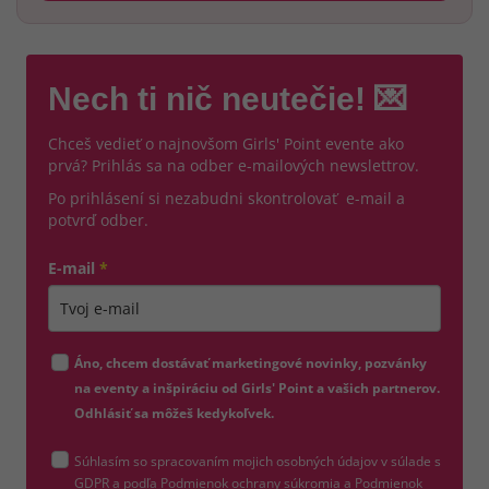
Nech ti nič neutečie! 💌
Chceš vedieť o najnovšom Girls' Point evente ako
prvá? Prihlás sa na odber e-mailových newslettrov.
Po prihlásení si nezabudni skontrolovať e-mail a
potvrď odber.
E-mail
*
Zadajte platnú e-mailovú adresu
Áno, chcem dostávať marketingové novinky, pozvánky
na eventy a inšpiráciu od Girls' Point a vašich partnerov.
Odhlásiť sa môžeš kedykoľvek.
Súhlasím so spracovaním mojich osobných údajov v súlade s
(otvorí sa v novom okne)
GDPR a podľa
Podmienok ochrany súkromia
a
Podmienok