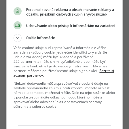
Personalizovaná reklama a obsah, meranie reklamy a
obsahu, prieskum cieľových skupín a vývoj služieb
Uchovávanie alebo prístup k informáciám na zariadení
Ďalšie informácie
Vaše osobné údaje budú spracúvané a informácie z vášho
zariadenia (súbory cookie, jedinečné identifikátory a ďalšie
údaje o zariadení) môžu byť ukladané a používané
225 partnermi a môžu s nimi byť zdieľané alebo môžu byť
využívané konkrétne týmito webovými stránkami. My a naši
partneri môžeme používať presné údaje o geolokácii.
Pozrite si
zoznam partnerov.
Niektorí dodávatelia môžu spracúvať vaše osobné údaje na
základe oprávneného záujmu, proti ktorému môžete vzniesť
námietku pomocou možností nižšie. Dole na tejto stránke alebo
v ponuke webu nájdite odkaz, pomocou ktorého môžete
spravovať alebo odvolať súhlas v nastaveniach ochrany
súkromia a súborov cookie.