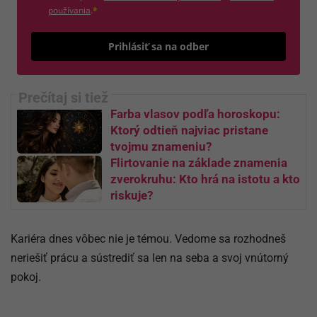
(otvorí sa v novom okne)
používania
.
*
Odošle
Prihlásiť sa na odber
Farba vlasov podľa horoskopu:
Ktorý odtieň najviac pristane
tvojmu znameniu?
Flirtovanie na základe znamenia
zverokruhu: Kto hrá na istotu a kto
riskuje?
Kariéra dnes vôbec nie je témou. Vedome sa rozhodneš
neriešiť prácu a sústrediť sa len na seba a svoj vnútorný
pokoj.