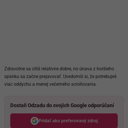
Zdravotne sa cítiš relatívne dobre, no únava z horšieho
spánku sa začne prejavovať. Uvedomíš si, že potrebuješ
viac oddychu a menej večerného scrollovania.
Dostaň Odzadu do svojich Google odporúčaní
Pridať ako preferovaný zdroj
Odzadu, odkaz sa otvorí v nov