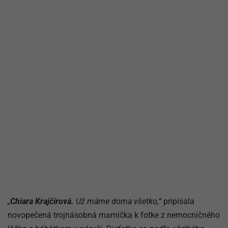
„
Chiara Krajčírová.
Už máme doma všetko,“
pripísala
novopečená trojnásobná mamička k fotke z nemocničného