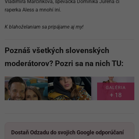
Vladimíra Marcinková, speváčka Dominika Jurena či
raperka Aless a mnohí iní.
K blahoželaniam sa pripájame aj my!
Poznáš všetkých slovenských
moderátorov? Pozri sa na nich TU:
GALÉRIA
+ 18
Dostaň Odzadu do svojich Google odporúčaní