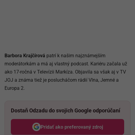
Barbora Krajčírová
patrí k našim najznámejším
moderátorkám a má aj vlastný podcast. Kariéru začala už
ako 17-ročná v Televízii Markíza. Objavila sa však aj v TV
JOJ a známa tiež je poslucháčom rádií Vlna, Jemné a
Europa 2.
Dostaň Odzadu do svojich Google odporúčaní
Pridať ako preferovaný zdroj
Odzadu, odkaz sa otvorí v nov