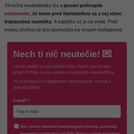
39-ročná moderátorka iba
v januári prekvapila
oznámením
, že tesne pred štyridsiatkou sa z nej stane
trojnásobná mamička
. A bábätko už je na svete. Pred
malou chvíľou sa tým pochválila na svojom Instagrame.
Nech ti nič neutečie! 💌
Chceš vedieť o najnovšom Girls' Point evente ako
prvá? Prihlás sa na odber e-mailových newslettrov.
Po prihlásení si nezabudni skontrolovať e-mail a
potvrď odber.
E-mail
*
Zadajte platnú e-mailovú adresu
Áno, chcem dostávať marketingové novinky, pozvánky
na eventy a inšpiráciu od Girls' Point a vašich partnerov.