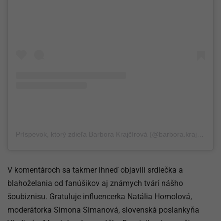
Príspevok, ktorý zdieľa Barbora Krajčírová (@barbora.krajcirova)
V komentároch sa takmer ihneď objavili srdiečka a
blahoželania od fanúšikov aj známych tvárí nášho
šoubiznisu. Gratuluje influencerka Natália Homolová,
moderátorka Simona Simanová, slovenská poslankyňa