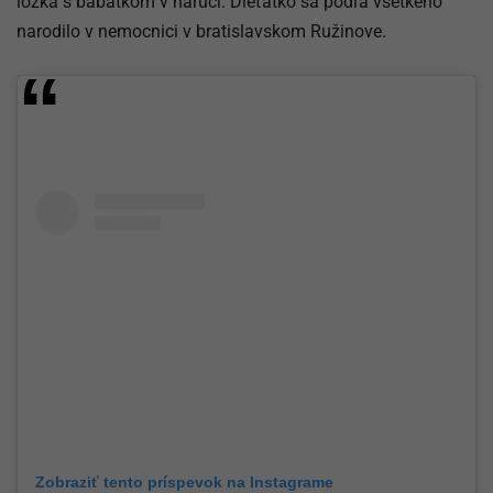
lôžka s bábätkom v náručí. Dieťatko sa podľa všetkého
narodilo v nemocnici v bratislavskom Ružinove.
Zobraziť tento príspevok na Instagrame