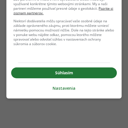
využívané konkrétne týmito webovými stránkami. My a naši
partneri môžeme používať presné údaje o geolokácii.
Pozrite si
zoznam partnerov.
Niektorí dodávatelia môžu spracúvať vaše osobné údaje na
základe oprávneného záujmu, proti ktorému môžete vzniesť
námietku pomocou možností nižšie. Dole na tejto stránke alebo
v ponuke webu nájdite odkaz, pomocou ktorého môžete
spravovať alebo odvolať súhlas v nastaveniach ochrany
súkromia a súborov cookie.
Súhlasím
Nastavenia