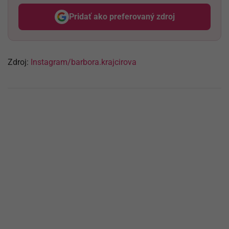
Pridať ako preferovaný zdroj
Odzadu, odkaz sa otvorí v nov
Zdroj:
Instagram/barbora.krajcirova