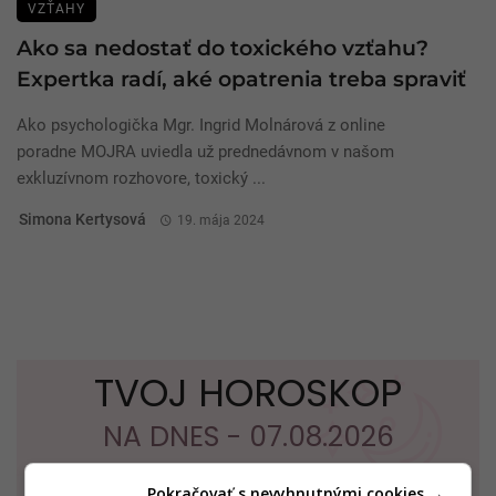
VZŤAHY
Ako sa nedostať do toxického vzťahu?
Expertka radí, aké opatrenia treba spraviť
Ako psychologička Mgr. Ingrid Molnárová z online
poradne MOJRA uviedla už prednedávnom v našom
exkluzívnom rozhovore, toxický ...
Simona Kertysová
19. mája 2024
TVOJ HOROSKOP
NA DNES - 07.08.2026
Pokračovať s nevyhnutnými cookies →