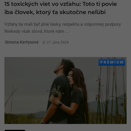
15 toxických viet vo vzťahu: Toto ti povie
iba človek, ktorý ťa skutočne neľúbi
Vzťahy by mali byť plné lásky, rešpektu a vzájomnej podpory.
Niekedy však slová, ktoré nám ...
Simona Kertysová
27. júna 2024