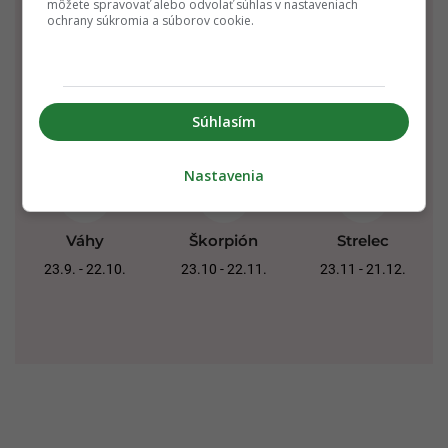
môžete spravovať alebo odvolať súhlas v nastaveniach
ochrany súkromia a súborov cookie.
Rak
Lev
Panna
22.6. - 22.7.
23.7. - 22.8.
23.8. - 22.9.
Súhlasím
Nastavenia
Váhy
Škorpión
Strelec
23.9. - 22.10.
23.10 - 22.11.
23.11 - 21.12.