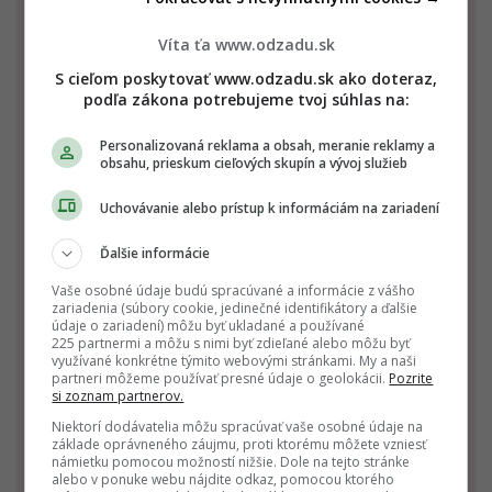
Víta ťa www.odzadu.sk
Kozorožec
Vodnár
Ryby
S cieľom poskytovať www.odzadu.sk ako doteraz,
22.12. - 20.1.
21.1. - 19.2.
20.2. - 20.3.
podľa zákona potrebujeme tvoj súhlas na:
Personalizovaná reklama a obsah, meranie reklamy a
obsahu, prieskum cieľových skupín a vývoj služieb
Uchovávanie alebo prístup k informáciám na zariadení
Ďalšie informácie
Vaše osobné údaje budú spracúvané a informácie z vášho
Baran
Býk
Blíženci
zariadenia (súbory cookie, jedinečné identifikátory a ďalšie
údaje o zariadení) môžu byť ukladané a používané
21.3. - 20.4.
21.4. - 20.5.
21.5. - 21.6.
225 partnermi a môžu s nimi byť zdieľané alebo môžu byť
využívané konkrétne týmito webovými stránkami. My a naši
partneri môžeme používať presné údaje o geolokácii.
Pozrite
si zoznam partnerov.
Niektorí dodávatelia môžu spracúvať vaše osobné údaje na
základe oprávneného záujmu, proti ktorému môžete vzniesť
námietku pomocou možností nižšie. Dole na tejto stránke
alebo v ponuke webu nájdite odkaz, pomocou ktorého