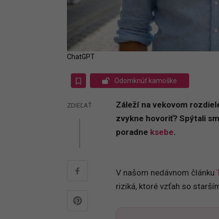
ChatGPT
Odomknúť kamoške
Záleží na vekovom rozdiele
ZDIEĽAŤ
zvykne hovoriť? Spýtali s
poradne
ksebe
.
V našom nedávnom článku
riziká, ktoré vzťah so starš