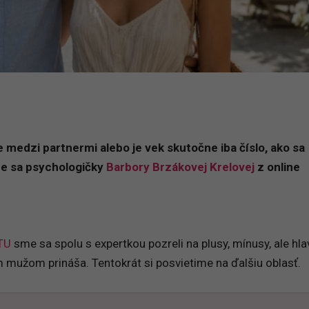
 medzi partnermi alebo je vek skutočne iba číslo, ako sa
me sa psychologičky
Barbory Brzákovej Krelovej
z online
TU
sme sa spolu s expertkou pozreli na plusy, mínusy, ale hl
ím mužom prináša. Tentokrát si posvietime na ďalšiu oblasť.