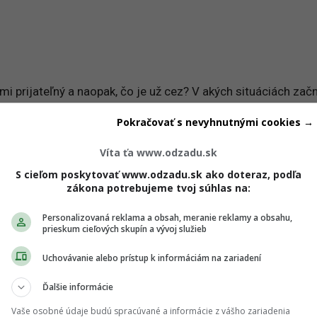
mi prijateľný a naopak, čo je už cez? V akých situáciách zač
vať výraznú vekovú nerovnosť medzi sebou? Na tieto, ale aj 
Pokračovať s nevyhnutnými cookies →
la odborníčka.
Víta ťa www.odzadu.sk
, podľa psychologičky sú dnes vekovo rozdielne vzťahy vo
S cieľom poskytovať www.odzadu.sk ako doteraz, podľa
zákona potrebujeme tvoj súhlas na:
ako v minulosti.
„Tento posun je výsledkom zmien v spoločen
ch a právnych predpisoch,“
vysvetľuje.
Personalizovaná reklama a obsah, meranie reklamy a obsahu,
prieskum cieľových skupín a vývoj služieb
Uchovávanie alebo prístup k informáciám na zariadení
ch ti nič neutečie! 💌
Ďalšie informácie
 vedieť o najnovšom Girls' Point evente ako prvá?
ás sa na odber e-mailových newslettrov.
Vaše osobné údaje budú spracúvané a informácie z vášho zariadenia