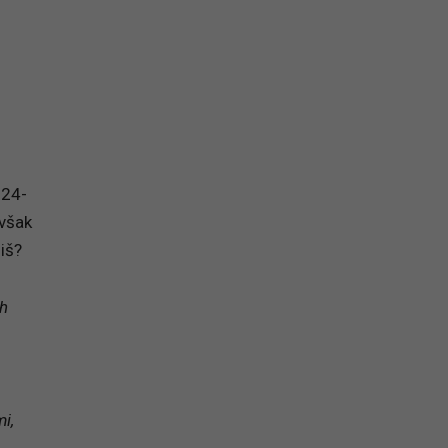
 24-
 však
iš?
ch
i,