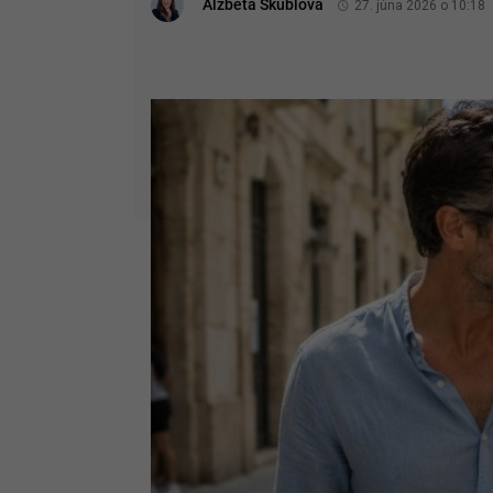
Alžbeta Škublová
27. júna 2026 o 10:18