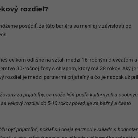
ekový rozdiel?
žeme posúdiť, že táto bariéra sa mení aj v závislosti od
ch.
rieš celkom odlišne na vzťah medzi 16-ročným dievčaťom a
rstvo 30-ročnej ženy s chlapom, ktorý má 38 rokov. Aký je
 rozdiel je medzi partnermi prijateľný a čo je naopak už príl
ažovaný za prijateľný, sa môže líšiť podľa kultúrnych a osobný
 sa vekový rozdiel do 5-10 rokov považuje za bežný a často
žu byť prijateľné, pokiaľ sú obaja partneri v súlade s hodnotam
ľúčové je, aby vzťah fungoval na základe vzájomného rešpektu,