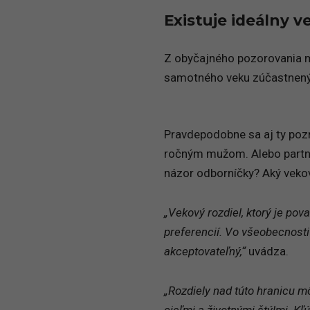
Existuje ideálny v
Z obyčajného pozorovania mô
samotného veku zúčastnený
Pravdepodobne sa aj ty poz
ročným mužom. Alebo partne
názor odborníčky? Aký vekový
„Vekový rozdiel, ktorý je pov
preferencií. Vo všeobecnosti
akceptovateľný,“
uvádza.
„Rozdiely nad túto hranicu mô
cieľmi a životnými štýlmi. K