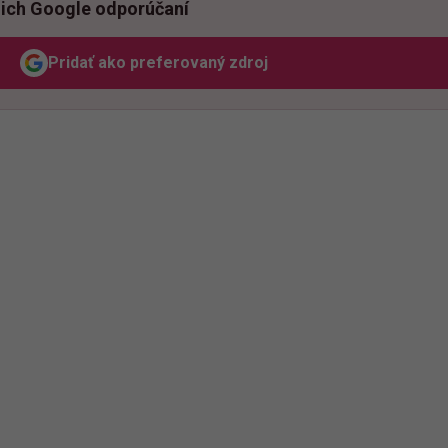
ich Google odporúčaní
Pridať ako preferovaný zdroj
Odzadu, odkaz sa otvorí v novom okne