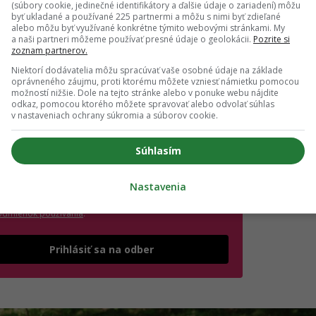
(súbory cookie, jedinečné identifikátory a ďalšie údaje o zariadení) môžu
ihlásení si nezabudni skontrolovať e-mail a potvrď
byť ukladané a používané 225 partnermi a môžu s nimi byť zdieľané
alebo môžu byť využívané konkrétne týmito webovými stránkami. My
.
a naši partneri môžeme používať presné údaje o geolokácii.
Pozrite si
zoznam partnerov.
il
*
Niektorí dodávatelia môžu spracúvať vaše osobné údaje na základe
oprávneného záujmu, proti ktorému môžete vzniesť námietku pomocou
možností nižšie. Dole na tejto stránke alebo v ponuke webu nájdite
odkaz, pomocou ktorého môžete spravovať alebo odvolať súhlas
jte platnú e-mailovú adresu
v nastaveniach ochrany súkromia a súborov cookie.
no, chcem dostávať marketingové novinky,
ozvánky na eventy a inšpiráciu od Girls' Point a
Súhlasím
ašich partnerov. Odhlásiť sa môžeš kedykoľvek.
úhlasím so spracovaním mojich osobných údajov v súlade
Nastavenia
(otvorí sa v novom okne)
 GDPR a podľa
Podmienok ochrany súkromia
a
(otvorí sa v novom okne)
odmienok používania
.
*
Odošle formulár 
Prihlásiť sa na odber