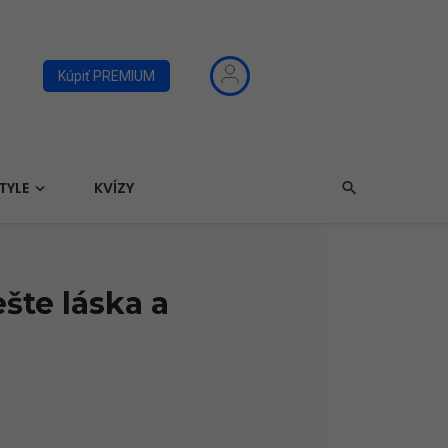
Kúpiť PREMIUM
TYLE
KVÍZY
ešte láska a