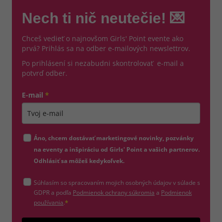
Nech ti nič neutečie! 💌
Chceš vedieť o najnovšom Girls' Point evente ako
prvá? Prihlás sa na odber e-mailových newslettrov.
Po prihlásení si nezabudni skontrolovať e-mail a
potvrď odber.
E-mail
*
Zadajte platnú e-mailovú adresu
Áno, chcem dostávať marketingové novinky, pozvánky
na eventy a inšpiráciu od Girls' Point a vašich partnerov.
Odhlásiť sa môžeš kedykoľvek.
Súhlasím so spracovaním mojich osobných údajov v súlade s
(otvorí sa v novom okne)
GDPR a podľa
Podmienok ochrany súkromia
a
Podmienok
(otvorí sa v novom okne)
používania
.
*