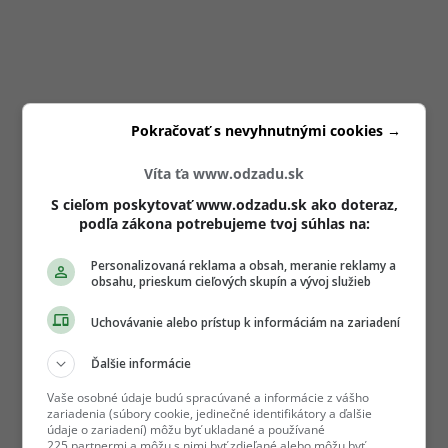
Pokračovať s nevyhnutnými cookies →
Víta ťa www.odzadu.sk
S cieľom poskytovať www.odzadu.sk ako doteraz,
podľa zákona potrebujeme tvoj súhlas na:
Personalizovaná reklama a obsah, meranie reklamy a
obsahu, prieskum cieľových skupín a vývoj služieb
Uchovávanie alebo prístup k informáciám na zariadení
Ďalšie informácie
Vaše osobné údaje budú spracúvané a informácie z vášho
zariadenia (súbory cookie, jedinečné identifikátory a ďalšie
údaje o zariadení) môžu byť ukladané a používané
225 partnermi a môžu s nimi byť zdieľané alebo môžu byť