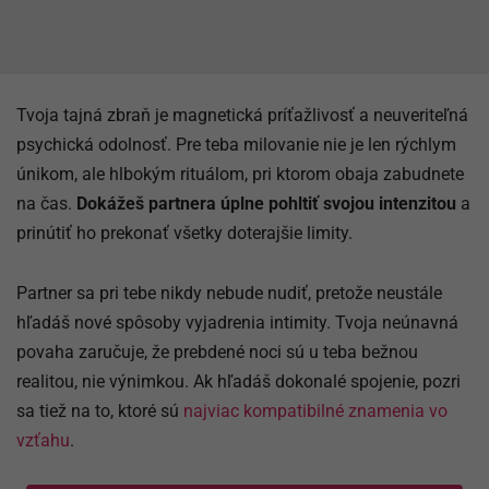
Tvoja tajná zbraň je magnetická príťažlivosť a neuveriteľná
psychická odolnosť. Pre teba milovanie nie je len rýchlym
únikom, ale hlbokým rituálom, pri ktorom obaja zabudnete
na čas.
Dokážeš partnera úplne pohltiť svojou intenzitou
a
prinútiť ho prekonať všetky doterajšie limity.
Partner sa pri tebe nikdy nebude nudiť, pretože neustále
hľadáš nové spôsoby vyjadrenia intimity. Tvoja neúnavná
povaha zaručuje, že prebdené noci sú u teba bežnou
realitou, nie výnimkou. Ak hľadáš dokonalé spojenie, pozri
sa tiež na to, ktoré sú
najviac kompatibilné znamenia vo
vzťahu
.