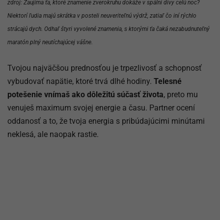
zdroj: Zaujíma ťa, ktoré znamenie zverokruhu dokáže v spálni divy celú noc?
Niektorí ľudia majú skrátka v posteli neuveriteľnú výdrž, zatiaľ čo iní rýchlo
strácajú dych. Odhaľ štyri vyvolené znamenia, s ktorými ťa čaká nezabudnuteľný
maratón plný neutíchajúcej vášne.
Tvojou najväčšou prednosťou je trpezlivosť a schopnosť
vybudovať napätie, ktoré trvá dlhé hodiny.
Telesné
potešenie vnímaš ako dôležitú súčasť života
, preto mu
venuješ maximum svojej energie a času. Partner ocení
oddanosť a to, že tvoja energia s pribúdajúcimi minútami
neklesá, ale naopak rastie.