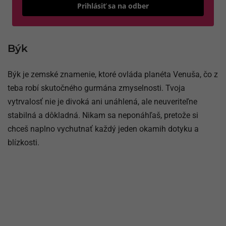
Odošle
Prihlásiť sa na odber
Býk
Býk je zemské znamenie, ktoré ovláda planéta Venuša, čo z
teba robí skutočného gurmána zmyselnosti. Tvoja
vytrvalosť nie je divoká ani unáhlená, ale neuveriteľne
stabilná a dôkladná. Nikam sa neponáhľaš, pretože si
chceš naplno vychutnať každý jeden okamih dotyku a
blízkosti.