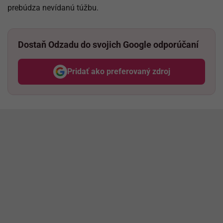
prebúdza nevídanú túžbu.
Dostaň Odzadu do svojich Google odporúčaní
Pridať ako preferovaný zdroj
Odzadu, odkaz sa otvorí v nov