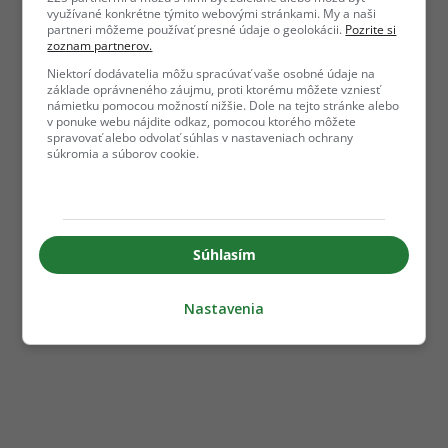
využívané konkrétne týmito webovými stránkami. My a naši
partneri môžeme používať presné údaje o geolokácii.
Pozrite si
zoznam partnerov.
Niektorí dodávatelia môžu spracúvať vaše osobné údaje na
základe oprávneného záujmu, proti ktorému môžete vzniesť
námietku pomocou možností nižšie. Dole na tejto stránke alebo
v ponuke webu nájdite odkaz, pomocou ktorého môžete
spravovať alebo odvolať súhlas v nastaveniach ochrany
súkromia a súborov cookie.
Súhlasím
Nastavenia