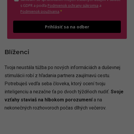
(otvorí sa v novom o
s GDPR a podľa
Podmienok ochrany súkromia
a
(otvorí sa v novom okne)
Podmienok používania
.
*
Odošle
Prihlásiť sa na odber
Blíženci
Tvoja neustála túžba po nových informáciách a duševnej
stimulácii robí z hľadania partnera zaujímavú cestu.
Potrebuješ vedľa seba človeka, ktorý ocení tvoju
inteligenciu a nezačne ťa po dvoch týždňoch nudiť.
Svoje
vzťahy staviaš na hlbokom porozumení
a na
nekonečných rozhovoroch počas dlhých večerov.