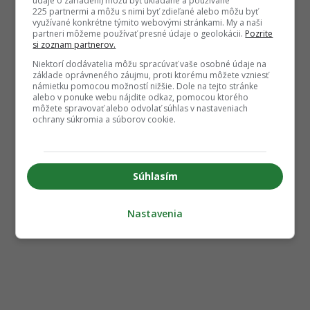
údaje o zariadení) môžu byť ukladané a používané
225 partnermi a môžu s nimi byť zdieľané alebo môžu byť
využívané konkrétne týmito webovými stránkami. My a naši
partneri môžeme používať presné údaje o geolokácii.
Pozrite
si zoznam partnerov.
Niektorí dodávatelia môžu spracúvať vaše osobné údaje na
základe oprávneného záujmu, proti ktorému môžete vzniesť
námietku pomocou možností nižšie. Dole na tejto stránke
alebo v ponuke webu nájdite odkaz, pomocou ktorého
môžete spravovať alebo odvolať súhlas v nastaveniach
ochrany súkromia a súborov cookie.
Súhlasím
Nastavenia