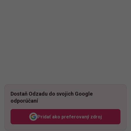
Dostaň Odzadu do svojich Google
odporúčaní
Pridať ako preferovaný zdroj
Odzadu, odkaz sa otvorí v n