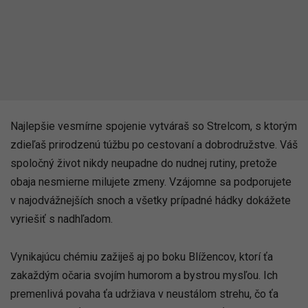
Najlepšie vesmírne spojenie vytváraš so Strelcom, s ktorým
zdieľaš prirodzenú túžbu po cestovaní a dobrodružstve. Váš
spoločný život nikdy neupadne do nudnej rutiny, pretože
obaja nesmierne milujete zmeny. Vzájomne sa podporujete
v najodvážnejších snoch a všetky prípadné hádky dokážete
vyriešiť s nadhľadom.
Vynikajúcu chémiu zažiješ aj po boku Blížencov, ktorí ťa
zakaždým očaria svojím humorom a bystrou mysľou. Ich
premenlivá povaha ťa udržiava v neustálom strehu, čo ťa