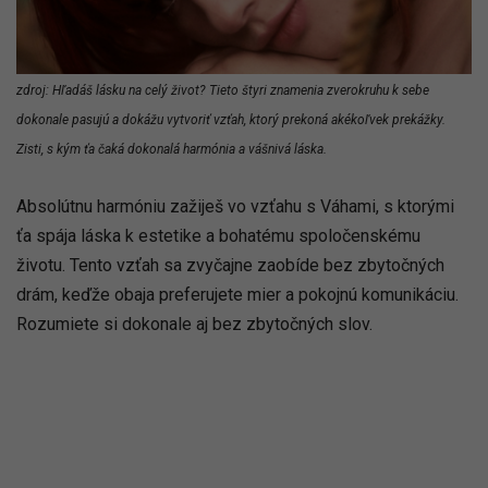
zdroj: Hľadáš lásku na celý život? Tieto štyri znamenia zverokruhu k sebe
dokonale pasujú a dokážu vytvoriť vzťah, ktorý prekoná akékoľvek prekážky.
Zisti, s kým ťa čaká dokonalá harmónia a vášnivá láska.
Absolútnu harmóniu zažiješ vo vzťahu s Váhami, s ktorými
ťa spája láska k estetike a bohatému spoločenskému
životu. Tento vzťah sa zvyčajne zaobíde bez zbytočných
drám, keďže obaja preferujete mier a pokojnú komunikáciu.
Rozumiete si dokonale aj bez zbytočných slov.