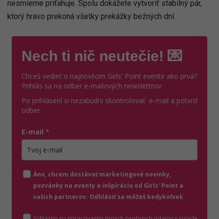
nesmierne priťahuje. Spolu dokážete vytvoriť stabilný pár,
ktorý hravo prekoná všetky prekážky bežných dní.
Nech ti nič neutečie! 💌
Chceš vedieť o najnovšom Girls' Point evente ako prvá?
Prihlás sa na odber e-mailových newslettrov.
Po prihlásení si nezabudni skontrolovať e-mail a potvrď
odber.
E-mail
*
Zadajte platnú e-mailovú adresu
Áno, chcem dostávať marketingové novinky,
pozvánky na eventy a inšpiráciu od Girls' Point a
vašich partnerov. Odhlásiť sa môžeš kedykoľvek.
Súhlasím so spracovaním mojich osobných údajov v súlade