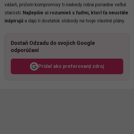
vášeň, pričom kompromisy ti niekedy robia poriadne veľké
starosti.
Najlepšie si rozumieš s ľuďmi, ktorí ťa neustále
inšpirujú
a dajú ti dostatok slobody na tvoje vlastné plány.
Dostaň Odzadu do svojich Google
odporúčaní
Pridať ako preferovaný zdroj
Odzadu, odkaz sa otvorí v n