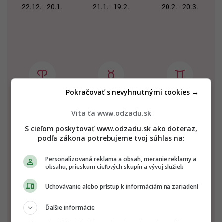
22.12. - 20.1.
21.1. - 19.2.
20.2. - 20.3.
Pokračovať s nevyhnutnými cookies →
Baran
Býk
Blíženci
21.3. - 20.4.
21.4. - 20.5.
21.5. - 21.6.
Víta ťa www.odzadu.sk
S cieľom poskytovať www.odzadu.sk ako doteraz,
podľa zákona potrebujeme tvoj súhlas na:
Personalizovaná reklama a obsah, meranie reklamy a
obsahu, prieskum cieľových skupín a vývoj služieb
Uchovávanie alebo prístup k informáciám na zariadení
Rak
Lev
Panna
Ďalšie informácie
22.6. - 22.7.
23.7. - 22.8.
23.8. - 22.9.