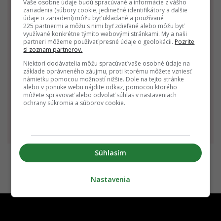
Vaše osobné údaje budú spracúvané a informácie z vášho
zariadenia (súbory cookie, jedinečné identifikátory a ďalšie
údaje o zariadení) môžu byť ukladané a používané
225 partnermi a môžu s nimi byť zdieľané alebo môžu byť
využívané konkrétne týmito webovými stránkami. My a naši
partneri môžeme používať presné údaje o geolokácii.
Pozrite
si zoznam partnerov.
Niektorí dodávatelia môžu spracúvať vaše osobné údaje na
základe oprávneného záujmu, proti ktorému môžete vzniesť
námietku pomocou možností nižšie. Dole na tejto stránke
Váhy
Škorpión
Strelec
alebo v ponuke webu nájdite odkaz, pomocou ktorého
môžete spravovať alebo odvolať súhlas v nastaveniach
23.9. - 22.10.
23.10 - 22.11.
23.11 - 21.12.
ochrany súkromia a súborov cookie.
Súhlasím
Nastavenia