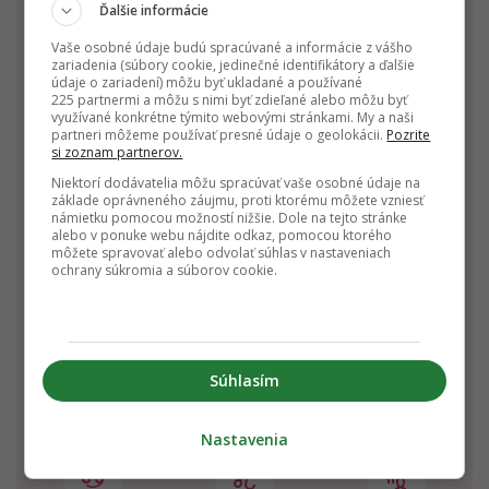
Ďalšie informácie
Vaše osobné údaje budú spracúvané a informácie z vášho
zariadenia (súbory cookie, jedinečné identifikátory a ďalšie
Kozorožec
Vodnár
Ryby
údaje o zariadení) môžu byť ukladané a používané
225 partnermi a môžu s nimi byť zdieľané alebo môžu byť
22.12. - 20.1.
21.1. - 19.2.
20.2. - 20.3.
využívané konkrétne týmito webovými stránkami. My a naši
partneri môžeme používať presné údaje o geolokácii.
Pozrite
si zoznam partnerov.
Niektorí dodávatelia môžu spracúvať vaše osobné údaje na
základe oprávneného záujmu, proti ktorému môžete vzniesť
námietku pomocou možností nižšie. Dole na tejto stránke
alebo v ponuke webu nájdite odkaz, pomocou ktorého
môžete spravovať alebo odvolať súhlas v nastaveniach
ochrany súkromia a súborov cookie.
Baran
Býk
Blíženci
21.3. - 20.4.
21.4. - 20.5.
21.5. - 21.6.
Súhlasím
Nastavenia