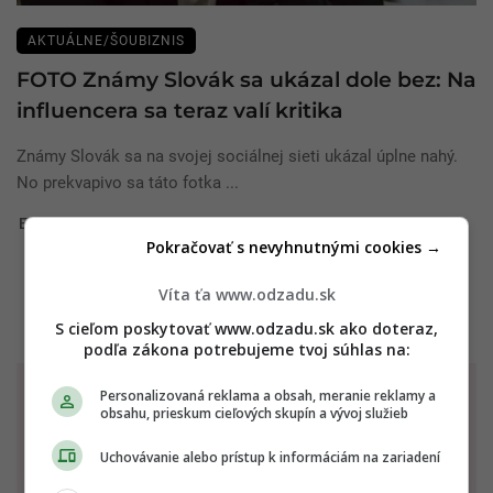
AKTUÁLNE/ŠOUBIZNIS
FOTO Známy Slovák sa ukázal dole bez: Na
influencera sa teraz valí kritika
Známy Slovák sa na svojej sociálnej sieti ukázal úplne nahý.
No prekvapivo sa táto fotka ...
Evka
13. februára 2023
Pokračovať s nevyhnutnými cookies →
Víta ťa www.odzadu.sk
S cieľom poskytovať www.odzadu.sk ako doteraz,
podľa zákona potrebujeme tvoj súhlas na:
TVOJ HOROSKOP
Personalizovaná reklama a obsah, meranie reklamy a
obsahu, prieskum cieľových skupín a vývoj služieb
NA DNES - 08.08.2026
Uchovávanie alebo prístup k informáciám na zariadení