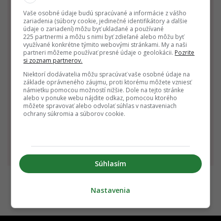
Rak
Lev
Panna
Vaše osobné údaje budú spracúvané a informácie z vášho
22.6. - 22.7.
23.7. - 22.8.
23.8. - 22.9.
zariadenia (súbory cookie, jedinečné identifikátory a ďalšie
údaje o zariadení) môžu byť ukladané a používané
225 partnermi a môžu s nimi byť zdieľané alebo môžu byť
využívané konkrétne týmito webovými stránkami. My a naši
partneri môžeme používať presné údaje o geolokácii.
Pozrite
si zoznam partnerov.
Niektorí dodávatelia môžu spracúvať vaše osobné údaje na
základe oprávneného záujmu, proti ktorému môžete vzniesť
námietku pomocou možností nižšie. Dole na tejto stránke
alebo v ponuke webu nájdite odkaz, pomocou ktorého
Váhy
Škorpión
Strelec
môžete spravovať alebo odvolať súhlas v nastaveniach
ochrany súkromia a súborov cookie.
23.9. - 22.10.
23.10 - 22.11.
23.11 - 21.12.
Súhlasím
Nastavenia