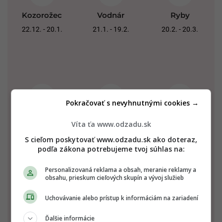
Kozorožec
Vodnár
Ryby
22.12. - 20.1.
21.1. - 19.2.
20.2. - 20.3.
Pokračovať s nevyhnutnými cookies →
Baran
Býk
Blíženci
Víta ťa www.odzadu.sk
21.3. - 20.4.
21.4. - 20.5.
21.5. - 21.6.
S cieľom poskytovať www.odzadu.sk ako doteraz,
podľa zákona potrebujeme tvoj súhlas na:
Personalizovaná reklama a obsah, meranie reklamy a
obsahu, prieskum cieľových skupín a vývoj služieb
Uchovávanie alebo prístup k informáciám na zariadení
Ďalšie informácie