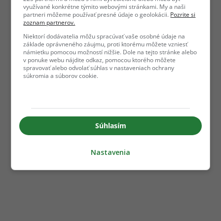
využívané konkrétne týmito webovými stránkami. My a naši
partneri môžeme používať presné údaje o geolokácii.
Pozrite si
zoznam partnerov.
Niektorí dodávatelia môžu spracúvať vaše osobné údaje na
základe oprávneného záujmu, proti ktorému môžete vzniesť
námietku pomocou možností nižšie. Dole na tejto stránke alebo
v ponuke webu nájdite odkaz, pomocou ktorého môžete
spravovať alebo odvolať súhlas v nastaveniach ochrany
súkromia a súborov cookie.
Súhlasím
Nastavenia