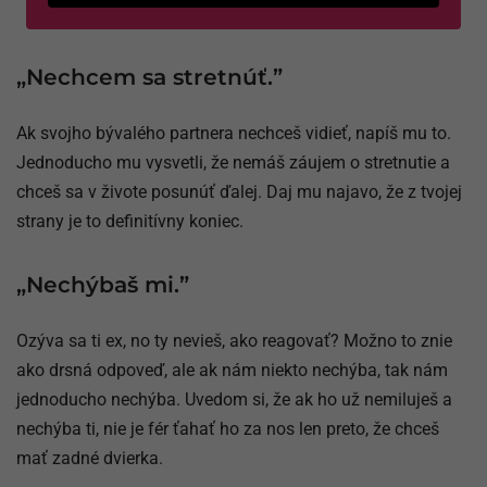
„Nechcem sa stretnúť.”
Ak svojho bývalého partnera nechceš vidieť, napíš mu to.
Jednoducho mu vysvetli, že nemáš záujem o stretnutie a
chceš sa v živote posunúť ďalej. Daj mu najavo, že z tvojej
strany je to definitívny koniec.
„Nechýbaš mi.”
Ozýva sa ti ex, no ty nevieš, ako reagovať? Možno to znie
ako drsná odpoveď, ale ak nám niekto nechýba, tak nám
jednoducho nechýba. Uvedom si, že ak ho už nemiluješ a
nechýba ti, nie je fér ťahať ho za nos len preto, že chceš
mať zadné dvierka.