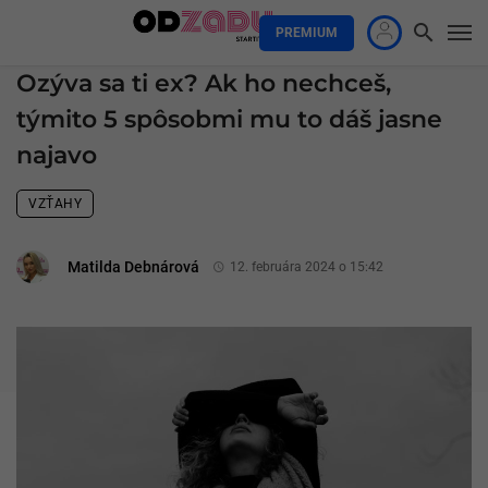
PREMIUM
Ozýva sa ti ex? Ak ho nechceš,
týmito 5 spôsobmi mu to dáš jasne
najavo
VZŤAHY
Matilda Debnárová
12. februára 2024 o 15:42