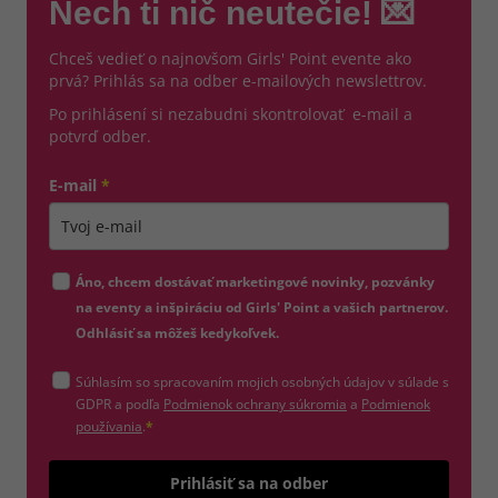
Nech ti nič neutečie! 💌
Chceš vedieť o najnovšom Girls' Point evente ako
prvá? Prihlás sa na odber e-mailových newslettrov.
Po prihlásení si nezabudni skontrolovať e-mail a
potvrď odber.
E-mail
*
Zadajte platnú e-mailovú adresu
Áno, chcem dostávať marketingové novinky, pozvánky
na eventy a inšpiráciu od Girls' Point a vašich partnerov.
Odhlásiť sa môžeš kedykoľvek.
Súhlasím so spracovaním mojich osobných údajov v súlade s
(otvorí sa v novom okne)
GDPR a podľa
Podmienok ochrany súkromia
a
Podmienok
(otvorí sa v novom okne)
používania
.
*
Odošle
Prihlásiť sa na odber