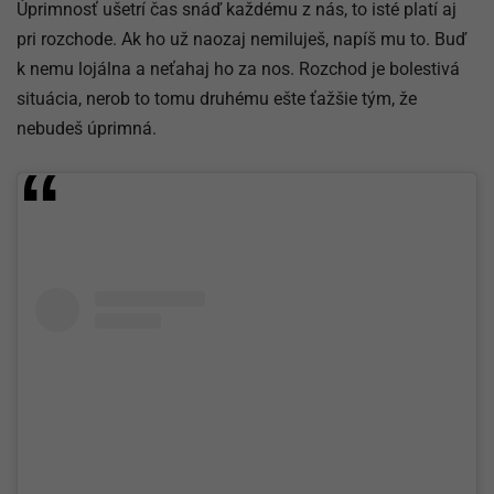
Úprimnosť ušetrí čas snáď každému z nás, to isté platí aj
pri rozchode. Ak ho už naozaj nemiluješ, napíš mu to. Buď
k nemu lojálna a neťahaj ho za nos. Rozchod je bolestivá
situácia, nerob to tomu druhému ešte ťažšie tým, že
nebudeš úprimná.