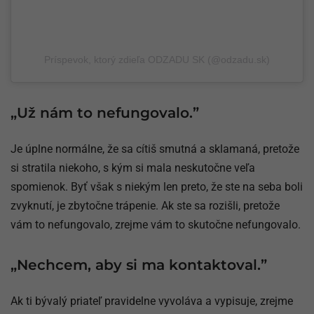
Príspevok, ktorý zdieľa ODZADU SK (@odzadu.sk)
„Už nám to nefungovalo.”
Je úplne normálne, že sa cítiš smutná a sklamaná, pretože
si stratila niekoho, s kým si mala neskutočne veľa
spomienok. Byť však s niekým len preto, že ste na seba boli
zvyknutí, je zbytočne trápenie. Ak ste sa rozišli, pretože
vám to nefungovalo, zrejme vám to skutočne nefungovalo.
„Nechcem, aby si ma kontaktoval.”
Ak ti bývalý priateľ pravidelne vyvoláva a vypisuje, zrejme