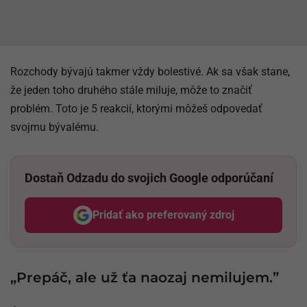
Rozchody bývajú takmer vždy bolestivé. Ak sa však stane,
že jeden toho druhého stále miluje, môže to značiť
problém. Toto je 5 reakcií, ktorými môžeš odpovedať
svojmu bývalému.
Dostaň Odzadu do svojich Google odporúčaní
Pridať ako preferovaný zdroj
Odzadu, odkaz sa otvorí v nov
„Prepáč, ale už ťa naozaj nemilujem.”