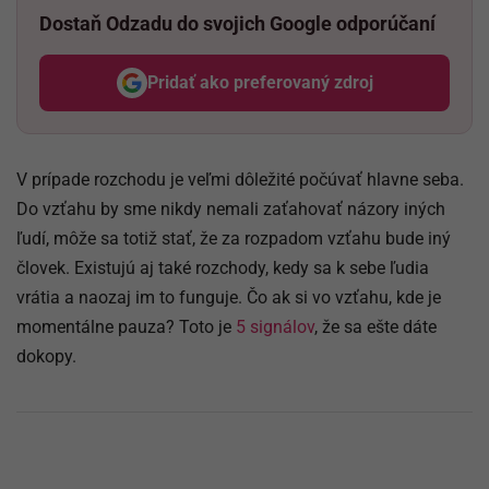
Dostaň Odzadu do svojich Google odporúčaní
Pridať ako preferovaný zdroj
Odzadu, odkaz sa otvorí v nov
V prípade rozchodu je veľmi dôležité počúvať hlavne seba.
Do vzťahu by sme nikdy nemali zaťahovať názory iných
ľudí, môže sa totiž stať, že za rozpadom vzťahu bude iný
človek. Existujú aj také rozchody, kedy sa k sebe ľudia
vrátia a naozaj im to funguje. Čo ak si vo vzťahu, kde je
momentálne pauza? Toto je
5 signálov
, že sa ešte dáte
dokopy.