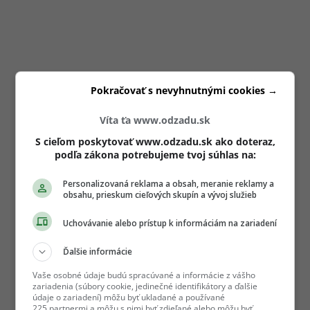
Pokračovať s nevyhnutnými cookies →
Víta ťa www.odzadu.sk
S cieľom poskytovať www.odzadu.sk ako doteraz,
podľa zákona potrebujeme tvoj súhlas na:
Personalizovaná reklama a obsah, meranie reklamy a
obsahu, prieskum cieľových skupín a vývoj služieb
Uchovávanie alebo prístup k informáciám na zariadení
Ďalšie informácie
Vaše osobné údaje budú spracúvané a informácie z vášho
zariadenia (súbory cookie, jedinečné identifikátory a ďalšie
údaje o zariadení) môžu byť ukladané a používané
225 partnermi a môžu s nimi byť zdieľané alebo môžu byť