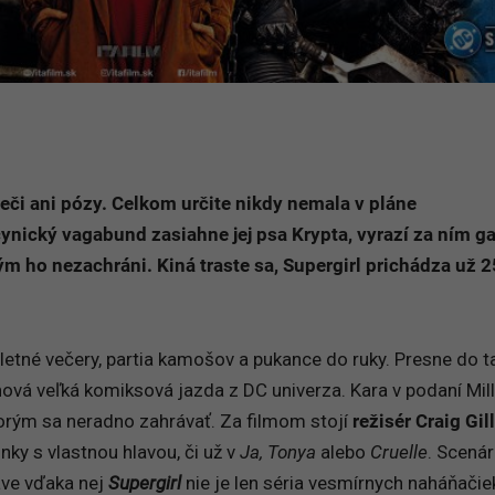
 reči ani pózy. Celkom určite nikdy nemala v pláne
ynický vagabund zasiahne jej psa Krypta, vyrazí za ním ga
ým ho nezachráni. Kiná traste sa, Supergirl prichádza už 2
letné večery, partia kamošov a pukance do ruky. Presne do t
 nová veľká komiksová jazda z DC univerza. Kara v podaní Mil
ktorým sa neradno zahrávať. Za filmom stojí
režisér Craig Gil
nky s vlastnou hlavou, či už v
Ja, Tonya
alebo
Cruelle
. Scenár
áve vďaka nej
Supergirl
nie je len séria vesmírnych naháňačiek