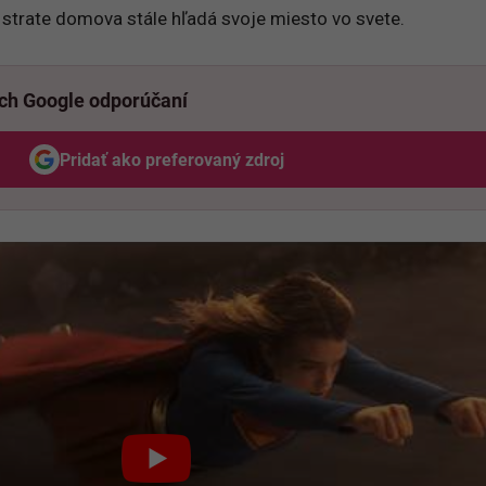
po strate domova stále hľadá svoje miesto vo svete.
ich Google odporúčaní
Pridať ako preferovaný zdroj
Odzadu, odkaz sa otvorí v novom okne