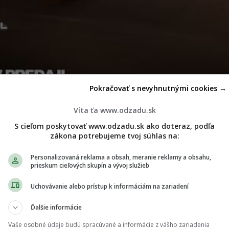
Pokračovať s nevyhnutnými cookies →
Víta ťa www.odzadu.sk
eraz potvrdzujú, že Supergirl má energiu, humor, srdce aj po
rí o Milly Alcock, ktorá podľa Yahoo Entertainment robí zo
Su
S cieľom poskytovať www.odzadu.sk ako doteraz, podľa
zákona potrebujeme tvoj súhlas na:
rne ľudsky“
. Má superschopnosti, lieta, bojuje a prežije veci, 
Zároveň je poriadne tvrdohlavá, impulzívna, zranená a miesta
Personalizovaná reklama a obsah, meranie reklamy a obsahu,
prieskum cieľových skupín a vývoj služieb
oho, kto dokáže preraziť stenu pohľadom.
Uchovávanie alebo prístup k informáciám na zariadení
ypto. Nie práve najspôsobnejší superpes, verný parťák a
Ďalšie informácie
, ktorý jej zostal
. Keď ho chladnokrvný žoldák Krem (Matt
Vaše osobné údaje budú spracúvané a informácie z vášho zariadenia
ra má
len tri dni
, aby od banditu získala protilátku. Cesta za