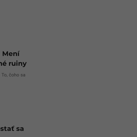
: Mení
né ruiny
. To, čoho sa
stať sa