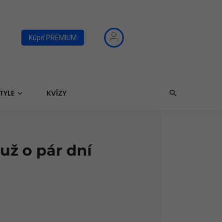
Kúpiť PREMIUM
TYLE
KVÍZY
 už o pár dní