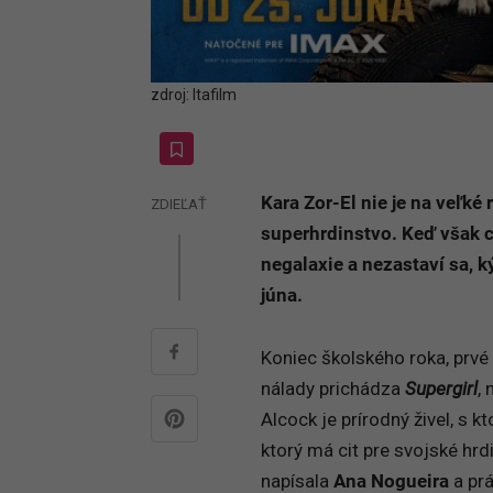
zdroj: Itafilm
Kara Zor-El nie je na veľké
ZDIEĽAŤ
superhrdinstvo. Keď však c
negalaxie a nezastaví sa, k
júna.
Koniec školského roka, prvé 
nálady prichádza
Supergirl
,
Alcock je prírodný živel, s 
ktorý má cit pre svojské hrdi
napísala
Ana Nogueira
a pr