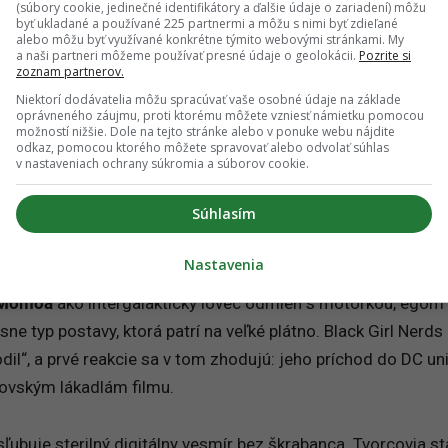
(súbory cookie, jedinečné identifikátory a ďalšie údaje o zariadení) môžu
hlo zmení na medzihviezdnu naháňačku cez bary na okraji ga
byť ukladané a používané 225 partnermi a môžu s nimi byť zdieľané
alebo môžu byť využívané konkrétne týmito webovými stránkami. My
zapadákovy a miesta, kde sa zvyčajne najprv tasia zbrane. P
a naši partneri môžeme používať presné údaje o geolokácii.
Pozrite si
zoznam partnerov.
osná
Supergirl
v niečom pripomína western vo vesmíre. Skrátk
Niektorí dodávatelia môžu spracúvať vaše osobné údaje na základe
sa pred ňou banditi dokázali ukryť.
oprávneného záujmu, proti ktorému môžete vzniesť námietku pomocou
možností nižšie. Dole na tejto stránke alebo v ponuke webu nájdite
odkaz, pomocou ktorého môžete spravovať alebo odvolať súhlas
hye (Eve Ridley)
s vlastným dôvodom na pomstu. Kare sa s
v nastaveniach ochrany súkromia a súborov cookie.
ťahať trinásťročnú slušáčku s mečom, ale Ruthye nepatrí pr
Súhlasím
a výprave za spoločným nepriateľom sa učia spolupracovať a
ež pomsta.
Nastavenia
 Momoa
ako intergalaktický lovec odmien s motorkou, egom
ne typ postavy, ktorá patrí na veľké plátno. Black Girl Nerds 
il“, a prvé reakcie sa v tom zhodujú: jeho príchod do DC un
kovským lákadlám filmu.
ubuje sterilný digitálny vesmír bez škrabanca. Tvorcovia sta