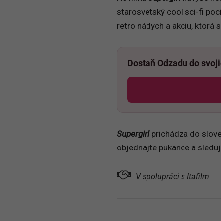
starosvetský cool sci-fi poci
retro nádych a akciu, ktorá s
Dostaň Odzadu do svoj
Supergirl
prichádza do slov
objednajte pukance a sledujt
V spolupráci s Itafilm