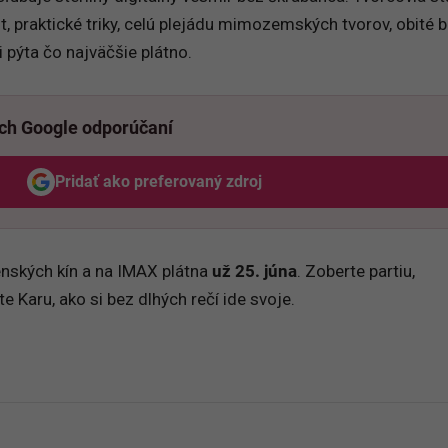
t, praktické triky, celú plejádu mimozemských tvorov, obité b
i pýta čo najväčšie plátno.
ich Google odporúčaní
Pridať ako preferovaný zdroj
Odzadu, odkaz sa otvorí v novom okne
enských kín a na IMAX plátna
už 25. júna
. Zoberte partiu,
e Karu, ako si bez dlhých rečí ide svoje.