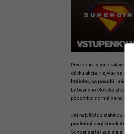
Prvé zahraničné reakcie už t
dávku akcie. Najviac sa hovo
hrdinku, čo pôsobí „nádhe
by bežného človeka zložili. 
podozrivo normálna na niek
Jej najväčšou slabinou je
Kr
posledný živý kúsok domova
Schoenaerts) zasiahne, Ka