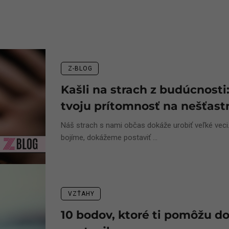
Z-BLOG
Kašli na strach z budúcnosti
tvoju prítomnosť na nešťast
Náš strach s nami občas dokáže urobiť veľké veci
bojíme, dokážeme postaviť ...
VZŤAHY
10 bodov, ktoré ti pomôžu do