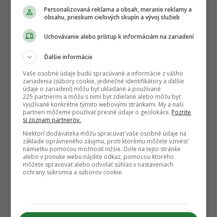
Personalizovaná reklama a obsah, meranie reklamy a
obsahu, prieskum cieľových skupín a vývoj služieb
Uchovávanie alebo prístup k informáciám na zariadení
Ďalšie informácie
Vaše osobné údaje budú spracúvané a informácie z vášho
zariadenia (súbory cookie, jedinečné identifikátory a ďalšie
údaje o zariadení) môžu byť ukladané a používané
225 partnermi a môžu s nimi byť zdieľané alebo môžu byť
využívané konkrétne týmito webovými stránkami. My a naši
partneri môžeme používať presné údaje o geolokácii.
Pozrite
si zoznam partnerov.
Niektorí dodávatelia môžu spracúvať vaše osobné údaje na
základe oprávneného záujmu, proti ktorému môžete vzniesť
námietku pomocou možností nižšie. Dole na tejto stránke
alebo v ponuke webu nájdite odkaz, pomocou ktorého
môžete spravovať alebo odvolať súhlas v nastaveniach
ochrany súkromia a súborov cookie.