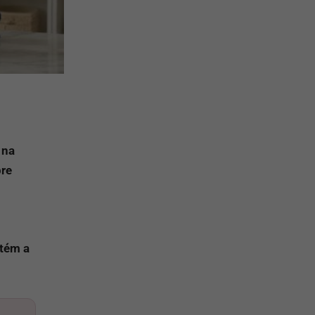
 na
pre
tém a