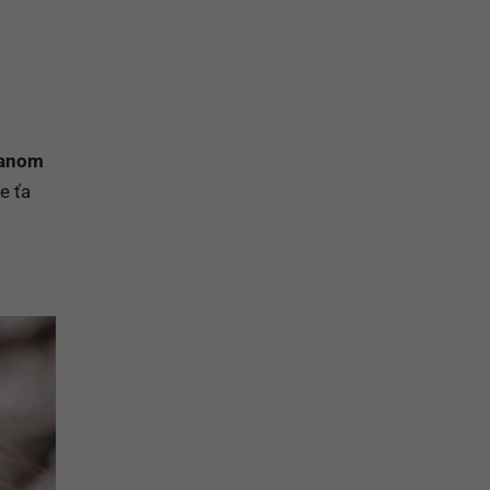
na prihlásenie sa na odber newslettera
danom
e ťa