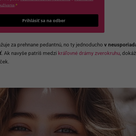
(otvorí sa v novom okne)
užívania
.
*
Odošle formulár 
Prihlásiť sa na odber
žuje za prehnane pedantnú, no ty jednoducho
v neusporia
ť
. Ak navyše patríš medzi
kráľovné drámy zverokruhu
, dokáž
ček.