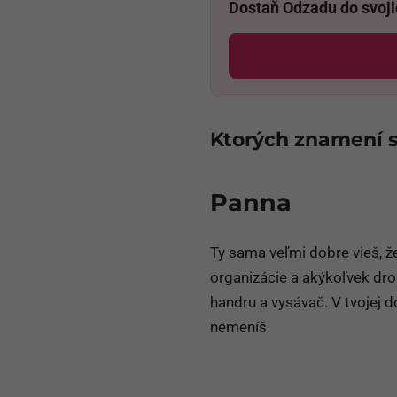
Dostaň Odzadu do svoj
Ktorých znamení s
Panna
Ty sama veľmi dobre vieš, 
organizácie a akýkoľvek dro
handru a vysávač. V tvojej
nemeníš.