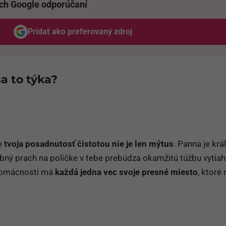
ich Google odporúčaní
Pridať ako preferovaný zdroj
Odzadu, odkaz sa otvorí v novom okne
a to týka?
že
tvoja posadnutosť čistotou nie je len mýtus
. Panna je kr
bný prach na poličke v tebe prebúdza okamžitú túžbu vytiah
 domácnosti má
každá jedna vec svoje presné miesto
, ktoré 