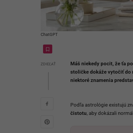
ChatGPT
Máš niekedy pocit, že ťa p
ZDIEĽAŤ
stoličke dokáže vytočiť do
niektoré znamenia predsta
Podľa astrológie existujú z
čistotu
, aby dokázali normá