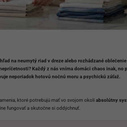
ohľad na neumytý riad v dreze alebo rozhádzané oblečenie
 nepríčetnosti? Každý z nás vníma domáci chaos inak, no 
vuje neporiadok hotovú nočnú moru a psychickú záťaž.
namenia, ktoré potrebujú mať vo svojom okolí
absolútny sys
lne fungovať a skutočne si oddýchnuť.