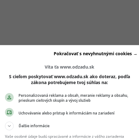
Pokračovať s nevyhnutnými cookies →
Víta ťa www.odzadu.sk
S cieľom poskytovať www.odzadu.sk ako doteraz, podľa
zákona potrebujeme tvoj súhlas na:
Personalizovaná reklama a obsah, meranie reklamy a obsahu,
prieskum cieľových skupín a vývoj služieb
Uchovávanie alebo prístup k informáciám na zariadení
ecízne naprogramovaný počítač, ktorý nedokáže vypnúť, poki
Ďalšie informácie
sa vrátiš z práce a doma ťa čaká neporiadok,
namiesto odd
Vaše osobné údaje budú spracúvané a informácie z vášho zariadenia