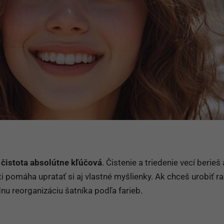
e
čistota absolútne kľúčová
. Čistenie a triedenie vecí berieš
ti pomáha upratať si aj vlastné myšlienky. Ak chceš urobiť r
nu reorganizáciu šatníka podľa farieb.