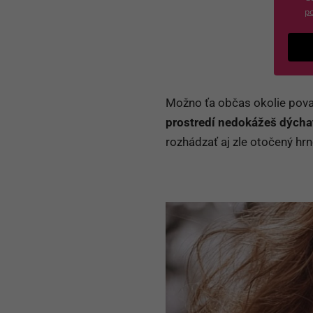
po
Možno ťa občas okolie pova
prostredí nedokážeš dýcha
rozhádzať aj zle otočený hrn