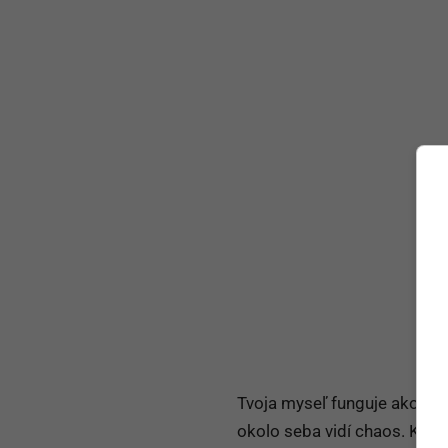
Tvoja myseľ funguje ako pr
okolo seba vidí chaos. Keď 