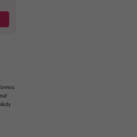
áľovnou
nuť
nikdy