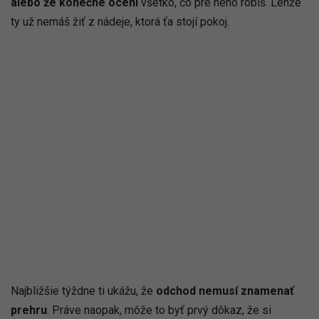
alebo že konečne ocení
všetko, čo pre neho robíš. Lenže
ty už nemáš žiť z nádeje, ktorá ťa stojí pokoj.
Najbližšie týždne ti ukážu, že
odchod nemusí znamenať
prehru
. Práve naopak, môže to byť prvý dôkaz, že si