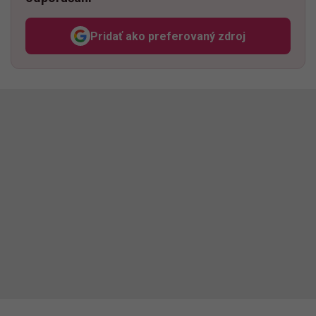
Pridať ako preferovaný zdroj
Odzadu, odkaz sa otvorí v n