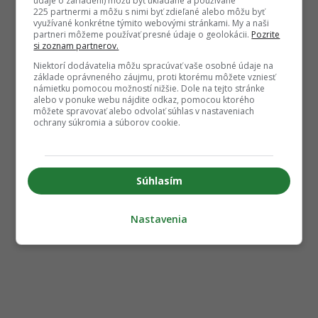
údaje o zariadení) môžu byť ukladané a používané
225 partnermi a môžu s nimi byť zdieľané alebo môžu byť
využívané konkrétne týmito webovými stránkami. My a naši
partneri môžeme používať presné údaje o geolokácii.
Pozrite
si zoznam partnerov.
Niektorí dodávatelia môžu spracúvať vaše osobné údaje na
základe oprávneného záujmu, proti ktorému môžete vzniesť
námietku pomocou možností nižšie. Dole na tejto stránke
alebo v ponuke webu nájdite odkaz, pomocou ktorého
môžete spravovať alebo odvolať súhlas v nastaveniach
ochrany súkromia a súborov cookie.
Súhlasím
Nastavenia