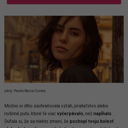
zdroj: Pexels/Becca Correia
Možno si dlho zachraňovala vzťah, priateľstvo alebo
rodinné puto, ktoré ťa viac
vyčerpávalo
, než
napĺňalo
.
Dúfala si, že sa niekto zmení, že
pochopí tvoju bolesť