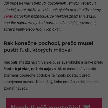
Júl prinesie viac stretnutí, dovoleniek, letných večerov a
situácií, ktoré môžu vo vzťahoch rýchlo otvoriť citlivé témy.
Tento
horoskop naznačuje, že niektoré znamenia zažijú
napätie najmä vtedy, keď partner začne riešiť pozornosť,
správy, plány alebo ľudí v ich okolí.
Rak konečne pochopí, prečo musel
pustiť ľudí, ktorých miloval
Rak patrí medzi najcitlivejšie duše zverokruhu a práve preto
často trpí viac
,
než dá najavo
. Ak si narodená v tomto
znamení, posledné obdobie ťa mohlo postaviť pred
nepríjemnú pravdu. Nie každý, koho nosíš v srdci, tam má
zostať navždy.
Nech ti nič neutečie! 💌