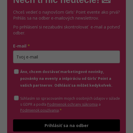
Chceš vedieť o najnovšom Girls' Point evente ako prvá?
Prihlás sa na odber e-mailových newslettrov.
Po prihlásení si nezabudni skontrolovať e-mail a potvrď
odber.
E-mail
*
Zadajte platnú e-mailovú adresu
Áno, chcem dostávať marketingové novinky,
pozvánky na eventy a inšpiráciu od Girls' Point a
vašich partnerov. Odhlásiť sa môžeš kedykoľvek.
Súhlasím so spracovaním mojich osobných údajov v súlade
(otvorí sa v novom o
s GDPR a podľa
Podmienok ochrany súkromia
a
(otvorí sa v novom okne)
Podmienok používania
.
*
Odošle
Prihlásiť sa na odber