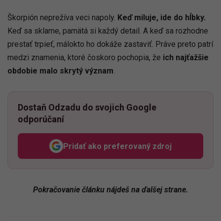
Škorpión neprežíva veci napoly.
Keď miluje, ide do hĺbky.
Keď sa sklame, pamätá si každý detail. A keď sa rozhodne
prestať trpieť, málokto ho dokáže zastaviť. Práve preto patrí
medzi znamenia, ktoré čoskoro pochopia, že
ich najťažšie
obdobie malo skrytý význam
.
Dostaň Odzadu do svojich Google
odporúčaní
Pridať ako preferovaný zdroj
Odzadu, odkaz sa otvorí v n
Pokračovanie článku nájdeš na ďalšej strane.