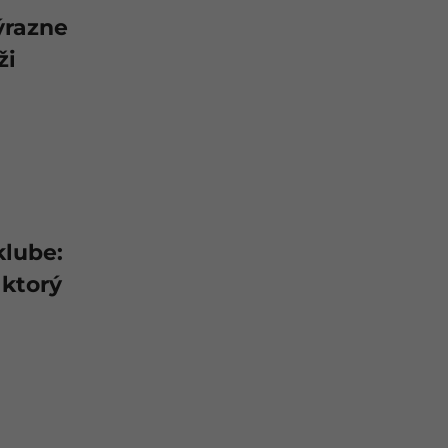
ýrazne
ži
klube:
 ktorý