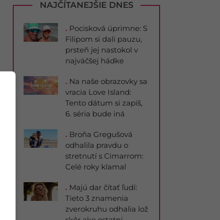
NAJČÍTANEJŠIE DNES
.
Pocisková úprimne: S
Filipom si dali pauzu,
prsteň jej nastokol v
najväčšej hádke
.
Na naše obrazovky sa
vracia Love Island:
Tento dátum si zapíš,
6. séria bude iná
.
Broňa Gregušová
odhalila pravdu o
stretnutí s Cimarrom:
Celé roky klamal
.
Majú dar čítať ľudí:
Tieto 3 znamenia
zverokruhu odhalia lož
skôr ako ostatní