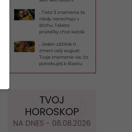
.
Tieto 3 znamenia ťa
nikdy nenechajú v
štichu: Takéto
priateľky chce každá
.
Jeden zážitok ti
zmení celý august:
Tvoje znamenie vie, čo
potrebuješ k šťastiu
TVOJ
HOROSKOP
NA DNES - 08.08.2026