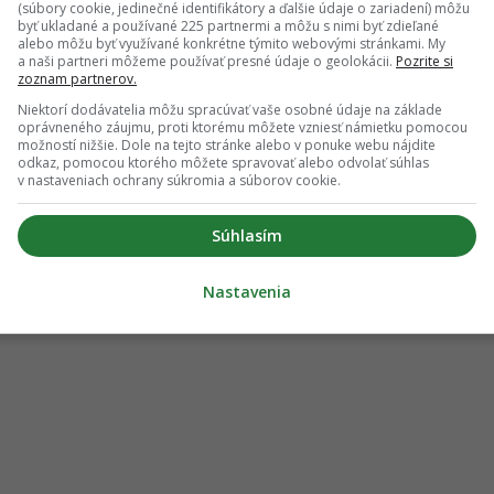
(súbory cookie, jedinečné identifikátory a ďalšie údaje o zariadení) môžu
byť ukladané a používané 225 partnermi a môžu s nimi byť zdieľané
alebo môžu byť využívané konkrétne týmito webovými stránkami. My
a naši partneri môžeme používať presné údaje o geolokácii.
Pozrite si
zoznam partnerov.
Niektorí dodávatelia môžu spracúvať vaše osobné údaje na základe
oprávneného záujmu, proti ktorému môžete vzniesť námietku pomocou
možností nižšie. Dole na tejto stránke alebo v ponuke webu nájdite
odkaz, pomocou ktorého môžete spravovať alebo odvolať súhlas
v nastaveniach ochrany súkromia a súborov cookie.
Súhlasím
Nastavenia