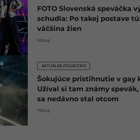
FOTO Slovenská speváčka v
schudla: Po takej postave tú
väčšina žien
Hlasuj
AKTUÁLNE/ŠOUBIZNIS
Šokujúce pristihnutie v gay 
Užíval si tam známy spevák,
sa nedávno stal otcom
Hlasuj