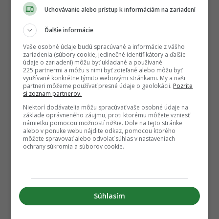
Uchovávanie alebo prístup k informáciám na zariadení
Ďalšie informácie
Vaše osobné údaje budú spracúvané a informácie z vášho
zariadenia (súbory cookie, jedinečné identifikátory a ďalšie
údaje o zariadení) môžu byť ukladané a používané
225 partnermi a môžu s nimi byť zdieľané alebo môžu byť
využívané konkrétne týmito webovými stránkami. My a naši
partneri môžeme používať presné údaje o geolokácii.
Pozrite
si zoznam partnerov.
Niektorí dodávatelia môžu spracúvať vaše osobné údaje na
základe oprávneného záujmu, proti ktorému môžete vzniesť
námietku pomocou možností nižšie. Dole na tejto stránke
alebo v ponuke webu nájdite odkaz, pomocou ktorého
môžete spravovať alebo odvolať súhlas v nastaveniach
ochrany súkromia a súborov cookie.
Súhlasím